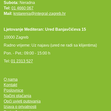
Subota:
Neradna
Tel:
01 4660 067
Mail:
krstarenja@integral-zagreb.hr
Ljetovanje Mediteran: Ured Banjavčićeva 15
10000 Zagreb
Radno vrijeme: Uz najavu (ured ne radi sa klijentima)
Pon. - Pet.: 09:00 - 15:00 h
Tel:
01 2313 527
O nama
Kontakt
Poslovnice
Načini plaćanja
Opći uvjeti putovanja
Izjava o privatnosti