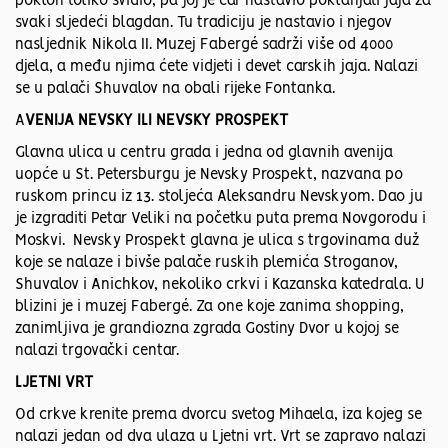
poklon toliko svidio, pa joj je car nastavio poklanjati jaja za
svaki sljedeći blagdan. Tu tradiciju je nastavio i njegov
nasljednik Nikola II. Muzej Fabergé sadrži više od 4000
djela, a među njima ćete vidjeti i devet carskih jaja. Nalazi
se u palači Shuvalov na obali rijeke Fontanka.
A
VENIJA NEVSKY ILI NEVSKY PROSPEKT
Glavna ulica u centru grada i jedna od glavnih avenija
uopće u St. Petersburgu je Nevsky Prospekt, nazvana po
ruskom princu iz 13. stoljeća Aleksandru Nevskyom. Dao ju
je izgraditi Petar Veliki na početku puta prema Novgorodu i
Moskvi. Nevsky Prospekt glavna je ulica s trgovinama duž
koje se nalaze i bivše palače ruskih plemića Stroganov,
Shuvalov i Anichkov, nekoliko crkvi i Kazanska katedrala. U
blizini je i muzej Fabergé. Za one koje zanima shopping,
zanimljiva je grandiozna zgrada Gostiny Dvor u kojoj se
nalazi trgovački centar.
LJETNI VRT
Od crkve krenite prema dvorcu svetog Mihaela, iza kojeg se
nalazi jedan od dva ulaza u Ljetni vrt. Vrt se zapravo nalazi