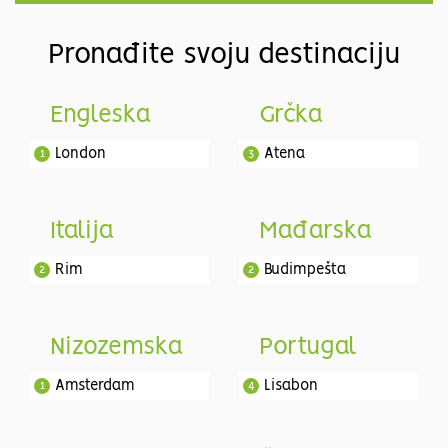
Pronađite svoju destinaciju
Engleska
Grčka
London
Atena
1
3
Italija
Mađarska
Rim
Budimpešta
2
2
Nizozemska
Portugal
Amsterdam
Lisabon
1
4