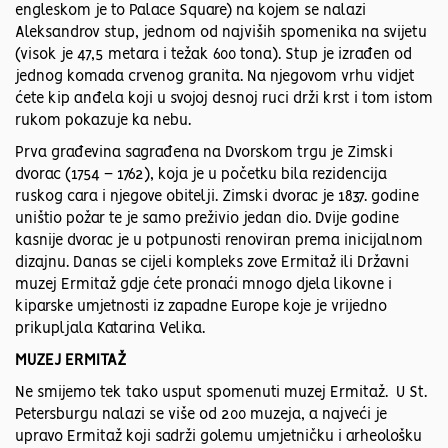
engleskom je to Palace Square) na kojem se nalazi
Aleksandrov stup, jednom od najviših spomenika na svijetu
(visok je 47,5 metara i težak 600 tona). Stup je izrađen od
jednog komada crvenog granita. Na njegovom vrhu vidjet
ćete kip anđela koji u svojoj desnoj ruci drži krst i tom istom
rukom pokazuje ka nebu.
Prva građevina sagrađena na Dvorskom trgu je Zimski
dvorac (1754 – 1762), koja je u početku bila rezidencija
ruskog cara i njegove obitelji. Zimski dvorac je 1837. godine
uništio požar te je samo preživio jedan dio. Dvije godine
kasnije dvorac je u potpunosti renoviran prema inicijalnom
dizajnu. Danas se cijeli kompleks zove Ermitaž ili Državni
muzej Ermitaž gdje ćete pronaći mnogo djela likovne i
kiparske umjetnosti iz zapadne Europe koje je vrijedno
prikupljala Katarina Velika.
MUZEJ ERMITAŽ
Ne smijemo tek tako usput spomenuti muzej Ermitaž. U St.
Petersburgu nalazi se više od 200 muzeja, a najveći je
upravo Ermitaž koji sadrži golemu umjetničku i arheološku