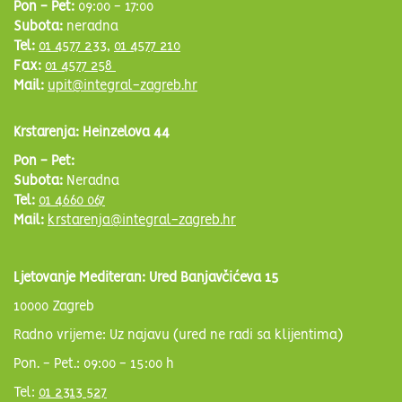
Pon - Pet:
09:00 - 17:00
Subota:
neradna
Tel:
01 4577 233
,
01 4577 210
Fax:
01 4577 258
Mail:
upit@integral-zagreb.hr
Krstarenja: Heinzelova 44
Pon - Pet:
Subota:
Neradna
Tel:
01 4660 067
Mail:
krstarenja@integral-zagreb.hr
Ljetovanje Mediteran: Ured Banjavčićeva 15
10000 Zagreb
Radno vrijeme: Uz najavu (ured ne radi sa klijentima)
Pon. - Pet.: 09:00 - 15:00 h
Tel:
01 2313 527