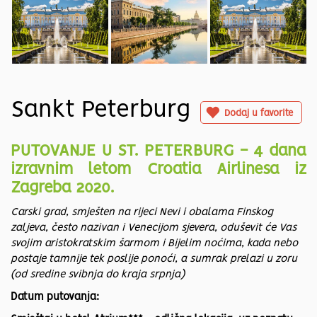
Sankt Peterburg
Dodaj u favorite
PUTOVANJE U ST. PETERBURG - 4 dana
izravnim letom Croatia Airlinesa iz
Zagreba 2020.
Carski grad, smješten na rijeci Nevi i obalama Finskog
zaljeva, često nazivan i Venecijom sjevera, oduševit će Vas
svojim aristokratskim šarmom i Bijelim noćima, kada nebo
postaje tamnije tek poslije ponoći, a sumrak prelazi u zoru
(od sredine svibnja do kraja srpnja)
Datum putovanja: