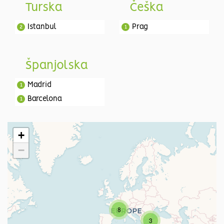
Turska
Češka
Istanbul
Prag
2
1
Španjolska
Madrid
1
Barcelona
1
+
−
8
3