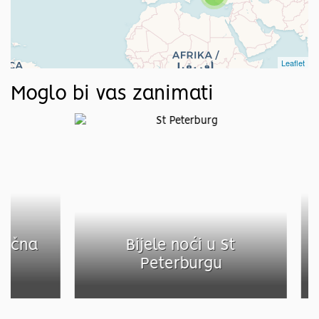
Leaflet
Moglo bi vas zanimati
čna
Bijele noći u St
Pe
Peterburgu