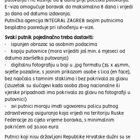
putovanja i ne kasnije od 4 dana prije početka putovanja.
E-viza omogućuje boravak do maksimalno 8 dana i vrijedi
30 dana od datuma izdavanja.
Putnička agencija INTEGRAL ZAGREB svojim putnicima
besplatno posreduje pri ishođenju e-vize.
Svaki putnik pojedinačno treba dostaviti:
• ispunjen obrazac sa osobnim podacima
• kopiju putovnice (mora vrijediti još min. 6 mjeseci od
datuma završetka putovanja)
• digitalnu fotografiju u boji u .jpg formatu (35 x 45mm,
svjetle pozadine, s jasnim prikazom osobe s lica (en face),
bez naočala s tamnim staklima i bez pokrivala za glavu
(izuzetak su slučajevi kada osoba zbog nacionalne ili
vjerske pripadnosti ima pokrivalo za glavu na fotografiji u
putovnici)
• svi putnici moraju imati ugovorenu policu putnog
zdravstvenog osiguranja koja vrijedi na teritoriju Ruske
Federacije za cijelo vrijeme boravka, s minimalnim
pokrićem od 30.000 eura
Putnici koji nisu državljani Republike Hrvatske dužni su se