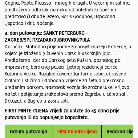
Gogha, Pabla Picassa i mnogih drugih. U večernjim satima
predlažemo odlazak na neku od baletnih ili opernih
predstava (Labuđe jezero, Boris Godunov, Uspavana
ljepotica i dr.). Noćenje.
4. dan putovanja: SANKT PETERBURG -
ZAGREB/SPLIT/ZADAR/DUBROVNIK/PULA
Doručak. Slobodno prijepodne za posjet muzeju Faberge, u
kojem je izloženo 9 čuvenih Carskih uskršnjih jaja.
Predlažemo izlet do Carskog sela Puškin, poznatog po
impresivnoj baroknoj palači, ljetnoj rezidenciji carice
Katarine Velike. Razgled čuvene Jantarne sobe, ukrašene
zlatnim listićima i slobodno vrijeme za šetnja prekrasno
uređenim parkom. Nastavak vožnje do zračne luke. Prijava
na let i polijetanje zrakoplova prema Zagrebu u 18:50 sati.
Dolazak u Zagreb u 20:45 sati.
FIRST MINTE CIJENA vrijedi za uplate do 45 dana prije
putovanja ili do popunjenja kapaciteta.
Datum putovanja
First minute cijena
Redovna cijen