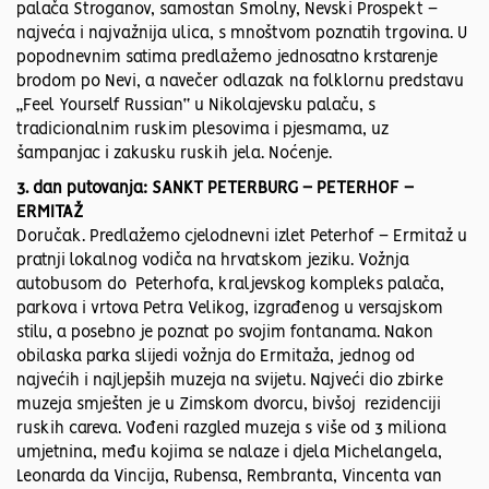
palača Stroganov, samostan Smolny, Nevski Prospekt –
najveća i najvažnija ulica, s mnoštvom poznatih trgovina. U
popodnevnim satima predlažemo jednosatno krstarenje
brodom po Nevi, a navečer odlazak na folklornu predstavu
„Feel Yourself Russian“ u Nikolajevsku palaču, s
tradicionalnim ruskim plesovima i pjesmama, uz
šampanjac i zakusku ruskih jela. Noćenje.
3. dan putovanja: SANKT PETERBURG – PETERHOF –
ERMITAŽ
Doručak. Predlažemo cjelodnevni izlet Peterhof – Ermitaž u
pratnji lokalnog vodiča na hrvatskom jeziku. Vožnja
autobusom do Peterhofa, kraljevskog kompleks palača,
parkova i vrtova Petra Velikog, izgrađenog u versajskom
stilu, a posebno je poznat po svojim fontanama. Nakon
obilaska parka slijedi vožnja do Ermitaža, jednog od
najvećih i najljepših muzeja na svijetu. Najveći dio zbirke
muzeja smješten je u Zimskom dvorcu, bivšoj rezidenciji
ruskih careva. Vođeni razgled muzeja s više od 3 miliona
umjetnina, među kojima se nalaze i djela Michelangela,
Leonarda da Vincija, Rubensa, Rembranta, Vincenta van