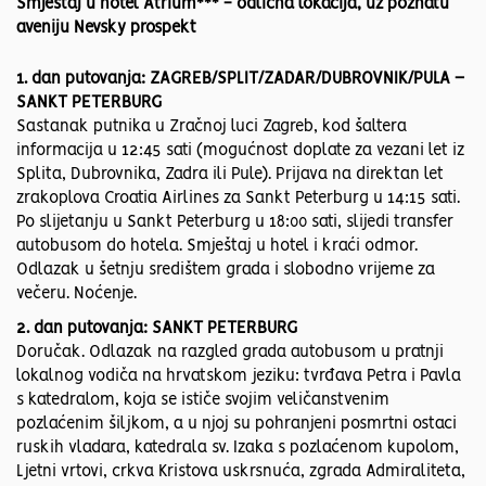
Smještaj u hotel Atrium*** - odlična lokacija, uz poznatu
aveniju Nevsky prospekt
1. dan putovanja: ZAGREB/SPLIT/ZADAR/DUBROVNIK/PULA –
SANKT PETERBURG
Sastanak putnika u Zračnoj luci Zagreb, kod šaltera
informacija u 12:45 sati (mogućnost doplate za vezani let iz
Splita, Dubrovnika, Zadra ili Pule). Prijava na direktan let
zrakoplova Croatia Airlines za Sankt Peterburg u 14:15 sati.
Po slijetanju u Sankt Peterburg u 18:00 sati, slijedi transfer
autobusom do hotela. Smještaj u hotel i kraći odmor.
Odlazak u šetnju središtem grada i slobodno vrijeme za
večeru. Noćenje.
2. dan putovanja: SANKT PETERBURG
Doručak. Odlazak na razgled grada autobusom u pratnji
lokalnog vodiča na hrvatskom jeziku: tvrđava Petra i Pavla
s katedralom, koja se ističe svojim veličanstvenim
pozlaćenim šiljkom, a u njoj su pohranjeni posmrtni ostaci
ruskih vladara, katedrala sv. Izaka s pozlaćenom kupolom,
Ljetni vrtovi, crkva Kristova uskrsnuća, zgrada Admiraliteta,