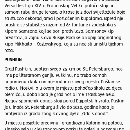
Versailles Luja XIV. u Francuskoj. Velika palača stoji na
samom rubu druge terase, a krase je zidovi svijetložute boje
sa stucco dekoracijama i pozlaćenim kupolama. Ispred nje
prostire se stubište s nizom od 64 fontane i vodoskoka s
kipom Samsona koji se bori protiv lava. Samsonov kip
predstavlja vojnu slavu Rusije. Radi se o kopiji originalnog
kipa Mikhaila I. Kozlovskyog, koju su nacisti uništili tijekom
rata.
PUSHKIN
Grad Pushkin, udaljen svega 25 km od St. Petersburga, nosi
ime po literarnom geniju Puškinu, no treba odmah
napomenuti kako on nije rodom iz ovog mjesta. Puškin se
rodio u Moskvi, a u ovom je mjestu pohađao školu za djecu
plemića, u doba kada je grad nosio ime Tsarskoye Selo.
Njegov spomenik danas stoji pored Egipatskih vrata. Puškin
je u inače St. Petersburgu živio do 1820. godine kada je
protjeran iz grada zbog slavnog djela „Oda slobodi“.
U mjestu posjetite predivnu i grandioznu Katarininu palaču,
Kinesko selo u Aleksandrovom parku te galeriju nazvanu po