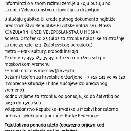
informirati o viznom režimu zemlje u koju putuju na
stranici Veleposlanstva države čiji su državljani.
U slučaju gubitka ili krađe putnog dokumenta najbliže
predstavništvo Republike Hrvatske nalazi se u Moskvi.
KONZULARNI URED VELEPOSLANSTVA U MOSKVI
Adresa: Ostoženka 23 (ulaz za stranke nalazi se sa stražnje
strane zgrade, iz 3. Začatjevskog pereuloka)
Metro – Park Kultury, Kropotkinskaja
Telefon: +7 495 785 39 49, od 14:00 do 16:00 sati po
moskovskom vremenu
E-mail: crocons.moscow@mvep.hr
Dežurni telefon za hrvatske državljane: +7 915 141 90 95 (za
izvanredne situacije i hitne slučajeve iza uredovnog
vremena)
Radno vrijeme za stranke: od ponedjeljka do četvrtka od
09:30 do 13:00 sati
Veleposlanstvo Republike Hrvatske u Moskvi konzularno
pokriva cjelokupno područje Ruske Federacije.
Falultativna ponuda izleta (obavezna prijava kod