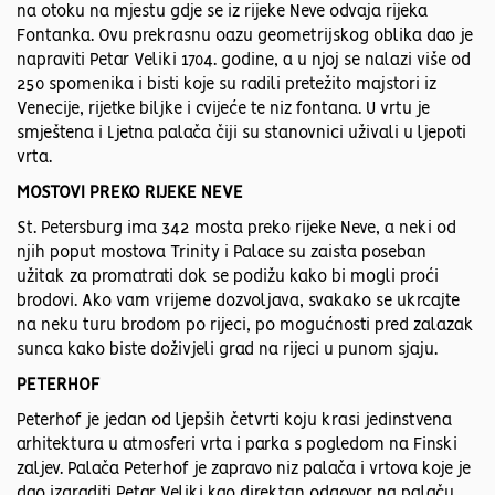
na otoku na mjestu gdje se iz rijeke Neve odvaja rijeka
Fontanka. Ovu prekrasnu oazu geometrijskog oblika dao je
napraviti Petar Veliki 1704. godine, a u njoj se nalazi više od
250 spomenika i bisti koje su radili pretežito majstori iz
Venecije, rijetke biljke i cvijeće te niz fontana. U vrtu je
smještena i Ljetna palača čiji su stanovnici uživali u ljepoti
vrta.
MOSTOVI PREKO RIJEKE NEVE
St. Petersburg ima 342 mosta preko rijeke Neve, a neki od
njih poput mostova Trinity i Palace su zaista poseban
užitak za promatrati dok se podižu kako bi mogli proći
brodovi. Ako vam vrijeme dozvoljava, svakako se ukrcajte
na neku turu brodom po rijeci, po mogućnosti pred zalazak
sunca kako biste doživjeli grad na rijeci u punom sjaju.
PETERHOF
Peterhof je jedan od ljepših četvrti koju krasi jedinstvena
arhitektura u atmosferi vrta i parka s pogledom na Finski
zaljev. Palača Peterhof je zapravo niz palača i vrtova koje je
dao izgraditi Petar Veliki kao direktan odgovor na palaču