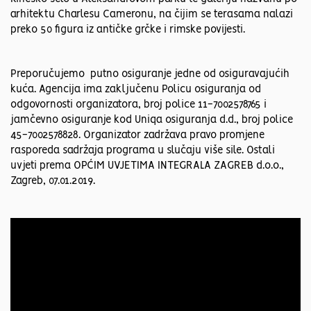
arhitektu Charlesu Cameronu, na čijim se terasama nalazi
preko 50 figura iz antičke grčke i rimske povijesti.
Preporučujemo putno osiguranje jedne od osiguravajućih
kuća. Agencija ima zaključenu Policu osiguranja od
odgovornosti organizatora, broj police 11-7002578765 i
jamčevno osiguranje kod Uniqa osiguranja d.d., broj police
45-7002578828. Organizator zadržava pravo promjene
rasporeda sadržaja programa u slučaju više sile. Ostali
uvjeti prema OPĆIM UVJETIMA INTEGRALA ZAGREB d.o.o.,
Zagreb, 07.01.2019.