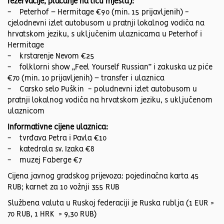
rezervacije, plaćanje na licu mjesta):
- Peterhof – Hermitage €90 (min. 15 prijavljenih) -
cjelodnevni izlet autobusom u pratnji lokalnog vodiča na
hrvatskom jeziku, s uključenim ulaznicama u Peterhof i
Hermitage
- krstarenje Nevom €25
- folklorni show „Feel Yourself Russian“ i zakuska uz piće
€70 (min. 10 prijavljenih) – transfer i ulaznica
- Carsko selo Puškin - poludnevni izlet autobusom u
pratnji lokalnog vodiča na hrvatskom jeziku, s uključenom
ulaznicom
Informativne cijene ulaznica:
- tvrđava Petra i Pavla €10
- katedrala sv. Izaka €8
- muzej Faberge €7
Cijena javnog gradskog prijevoza: pojedinačna karta 45
RUB; karnet za 10 vožnji 355 RUB
Službena valuta u Ruskoj federaciji je Ruska rublja (1 EUR ≈
70 RUB, 1 HRK ≈ 9,30 RUB)