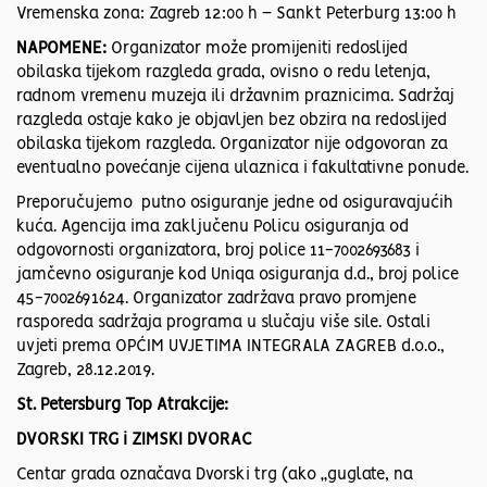
Vremenska zona: Zagreb 12:00 h – Sankt Peterburg 13:00 h
NAPOMENE:
Organizator može promijeniti redoslijed
obilaska tijekom razgleda grada, ovisno o redu letenja,
radnom vremenu muzeja ili državnim praznicima. Sadržaj
razgleda ostaje kako je objavljen bez obzira na redoslijed
obilaska tijekom razgleda. Organizator nije odgovoran za
eventualno povećanje cijena ulaznica i fakultativne ponude.
Preporučujemo putno osiguranje jedne od osiguravajućih
kuća. Agencija ima zaključenu Policu osiguranja od
odgovornosti organizatora, broj police 11-7002693683 i
jamčevno osiguranje kod Uniqa osiguranja d.d., broj police
45-7002691624. Organizator zadržava pravo promjene
rasporeda sadržaja programa u slučaju više sile. Ostali
uvjeti prema OPĆIM UVJETIMA INTEGRALA ZAGREB d.o.o.,
Zagreb, 28.12.2019.
St. Petersburg Top Atrakcije:
DVORSKI TRG i ZIMSKI DVORAC
Centar grada označava Dvorski trg (ako „guglate, na