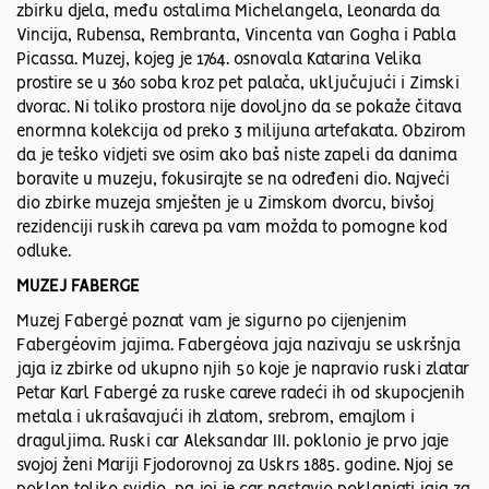
zbirku djela, među ostalima Michelangela, Leonarda da
Vincija, Rubensa, Rembranta, Vincenta van Gogha i Pabla
Picassa. Muzej, kojeg je 1764. osnovala Katarina Velika
prostire se u 360 soba kroz pet palača, uključujući i Zimski
dvorac. Ni toliko prostora nije dovoljno da se pokaže čitava
enormna kolekcija od preko 3 milijuna artefakata. Obzirom
da je teško vidjeti sve osim ako baš niste zapeli da danima
boravite u muzeju, fokusirajte se na određeni dio. Najveći
dio zbirke muzeja smješten je u Zimskom dvorcu, bivšoj
rezidenciji ruskih careva pa vam možda to pomogne kod
odluke.
MUZEJ FABERGE
Muzej Fabergé poznat vam je sigurno po cijenjenim
Fabergéovim jajima. Fabergéova jaja nazivaju se uskršnja
jaja iz zbirke od ukupno njih 50 koje je napravio ruski zlatar
Petar Karl Fabergé za ruske careve radeći ih od skupocjenih
metala i ukrašavajući ih zlatom, srebrom, emajlom i
draguljima. Ruski car Aleksandar III. poklonio je prvo jaje
svojoj ženi Mariji Fjodorovnoj za Uskrs 1885. godine. Njoj se