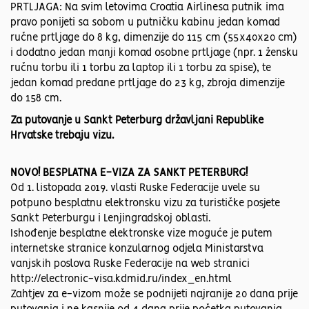
PRTLJAGA: Na svim letovima Croatia Airlinesa putnik ima
pravo ponijeti sa sobom u putničku kabinu jedan komad
ručne prtljage do 8 kg, dimenzije do 115 cm (55x40x20 cm)
i dodatno jedan manji komad osobne prtljage (npr. 1 žensku
ručnu torbu ili 1 torbu za laptop ili 1 torbu za spise), te
jedan komad predane prtljage do 23 kg, zbroja dimenzije
do 158 cm.
Za putovanje u Sankt Peterburg državljani Republike
Hrvatske trebaju vizu.
NOVO! BESPLATNA E-VIZA ZA SANKT PETERBURG!
Od 1. listopada 2019. vlasti Ruske Federacije uvele su
potpuno besplatnu elektronsku vizu za turističke posjete
Sankt Peterburgu i Lenjingradskoj oblasti.
Ishođenje besplatne elektronske vize moguće je putem
internetske stranice konzularnog odjela Ministarstva
vanjskih poslova Ruske Federacije na web stranici
http://electronic-visa.kdmid.ru/index_en.html
Zahtjev za e-vizom može se podnijeti najranije 20 dana prije