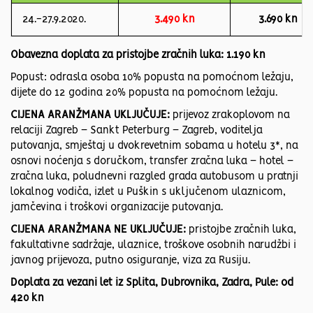
24.-27.9.2020.
3.490 kn
3.690 kn
Obavezna doplata za pristojbe zračnih luka: 1.190 kn
Popust: odrasla osoba 10% popusta na pomoćnom ležaju,
dijete do 12 godina 20% popusta na pomoćnom ležaju.
CIJENA ARANŽMANA UKLJUČUJE:
prijevoz zrakoplovom na
relaciji Zagreb – Sankt Peterburg – Zagreb, voditelja
putovanja, smještaj u dvokrevetnim sobama u hotelu 3*, na
osnovi noćenja s doručkom, transfer zračna luka – hotel –
zračna luka, poludnevni razgled grada autobusom u pratnji
lokalnog vodiča, izlet u Puškin s uključenom ulaznicom,
jamčevina i troškovi organizacije putovanja.
CIJENA ARANŽMANA NE UKLJUČUJE:
pristojbe zračnih luka,
fakultativne sadržaje, ulaznice, troškove osobnih narudžbi i
javnog prijevoza, putno osiguranje, viza za Rusiju.
Doplata za vezani let iz Splita, Dubrovnika, Zadra, Pule: od
420 kn