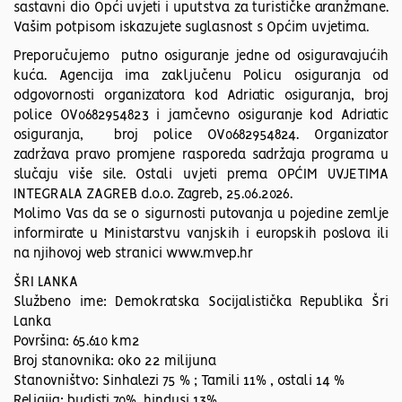
sastavni dio Opći uvjeti i uputstva za turističke aranžmane.
Vašim potpisom iskazujete suglasnost s Općim uvjetima.
Preporučujemo putno osiguranje jedne od osiguravajućih
kuća. Agencija ima zaključenu Policu osiguranja od
odgovornosti organizatora kod Adriatic osiguranja, broj
police OV0682954823 i jamčevno osiguranje kod Adriatic
osiguranja, broj police OV0682954824. Organizator
zadržava pravo promjene rasporeda sadržaja programa u
slučaju više sile. Ostali uvjeti prema OPĆIM UVJETIMA
INTEGRALA ZAGREB d.o.o. Zagreb, 25.06.2026.
Molimo Vas da se o sigurnosti putovanja u pojedine zemlje
informirate u Ministarstvu vanjskih i europskih poslova ili
na njihovoj web stranici www.mvep.hr
ŠRI LANKA
Službeno ime: Demokratska Socijalistička Republika Šri
Lanka
Površina: 65.610 km2
Broj stanovnika: oko 22 milijuna
Stanovništvo: Sinhalezi 75 % ; Tamili 11% , ostali 14 %
Religija: budisti 70%, hindusi 13%