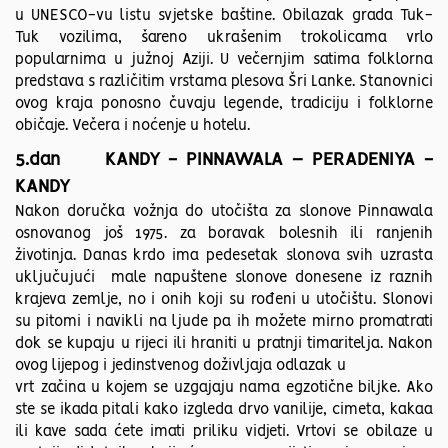
u UNESCO-vu listu svjetske baštine. Obilazak grada Tuk-
Tuk vozilima, šareno ukrašenim trokolicama vrlo
popularnima u južnoj Aziji. U večernjim satima folklorna
predstava s različitim vrstama plesova Šri Lanke. Stanovnici
ovog kraja ponosno čuvaju legende, tradiciju i folklorne
običaje. Večera i noćenje u hotelu.
5.dan KANDY - PINNAWALA – PERADENIYA -
KANDY
Nakon doručka vožnja do utočišta za slonove Pinnawala
osnovanog još 1975. za boravak bolesnih ili ranjenih
životinja. Danas krdo ima pedesetak slonova svih uzrasta
uključujući male napuštene slonove donesene iz raznih
krajeva zemlje, no i onih koji su rođeni u utočištu. Slonovi
su pitomi i navikli na ljude pa ih možete mirno promatrati
dok se kupaju u rijeci ili hraniti u pratnji timaritelja. Nakon
ovog lijepog i jedinstvenog doživljaja odlazak u
vrt začina u kojem se uzgajaju nama egzotične biljke. Ako
ste se ikada pitali kako izgleda drvo vanilije, cimeta, kakaa
ili kave sada ćete imati priliku vidjeti. Vrtovi se obilaze u