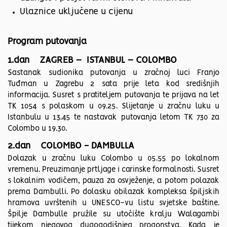
Ulaznice uključene u cijenu
Program putovanja
1.dan ZAGREB – ISTANBUL – COLOMBO
Sastanak sudionika putovanja u zračnoj luci Franjo
Tuđman u Zagrebu 2 sata prije leta kod središnjih
informacija. Susret s pratiteljem putovanja te prijava na let
TK 1054 s polaskom u 09.25. Slijetanje u zračnu luku u
Istanbulu u 13.45 te nastavak putovanja letom TK 730 za
Colombo u 19.30.
2.dan COLOMBO - DAMBULLA
Dolazak u zračnu luku Colombo u 05.55 po lokalnom
vremenu. Preuzimanje prtljage i carinske formalnosti. Susret
s lokalnim vodičem, pauza za osvježenje, a potom polazak
prema Dambulli. Po dolasku obilazak kompleksa špiljskih
hramova uvrštenih u UNESCO-vu listu svjetske baštine.
Špilje Dambulle pružile su utočište kralju Walagambi
tijekom njegovog dugogodišnjeg progonstva. Kada je