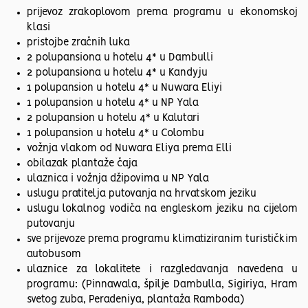
prijevoz zrakoplovom prema programu u ekonomskoj
klasi
pristojbe zračnih luka
2 polupansiona u hotelu 4* u Dambulli
2 polupansiona u hotelu 4* u Kandyju
1 polupansion u hotelu 4* u Nuwara Eliyi
1 polupansion u hotelu 4* u NP Yala
2 polupansion u hotelu 4* u Kalutari
1 polupansion u hotelu 4* u Colombu
vožnja vlakom od Nuwara Eliya prema Elli
obilazak plantaže čaja
ulaznica i vožnja džipovima u NP Yala
uslugu pratitelja putovanja na hrvatskom jeziku
uslugu lokalnog vodiča na engleskom jeziku na cijelom
putovanju
sve prijevoze prema programu klimatiziranim turističkim
autobusom
ulaznice za lokalitete i razgledavanja navedena u
programu: (Pinnawala, špilje Dambulla, Sigiriya, Hram
svetog zuba, Peradeniya, plantaža Ramboda)