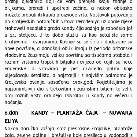
pratnji djelatnika koji će vam prenijeti svoje znanje o
biljkama, preradi i upotrebi začina, a nakon obilaska
možete probati ili kupiti proizvode vrta. Nastavak putovanja
do kraljevskih botaničkih vrtova Peradeniya uz obale rijeke
Mahaweli nedaleko grada Kandy čija sadnja je započela još
u 14. stoljeću. U to doba služili su kao šetalište samo
kraljevima i dvorjanima. Kasnije su se širili i dodavane su
nove površine, a današnji oblik imaju iz perioda britanske
vladavine. Zauzimaju veliku površinu sa tisućama stabala i
raznim vrstama tropskih biljaka i cvijeća od kojih su neke
endemske. U vrtovima je pet drvoreda palmi koje
uljepšavaju šetališta, a najstariji i s najvišim palmama je
Kraljevska avenija zasađena 1905.god. Posjetiteljima je
najzanimljiviji dio s ljekovitim i začinskim biljem te velik
broj raznih vrsta orhideja. Povratak u Kandy na večeru i
noćenje.
6.dan KANDY – PLANTAŽA ČAJA – NUWARA
ELIYA
Nakon doručka vožnja kroz prekrasne krajolike, plantaže
čaja, zelene doline i brežuljke koje presijecaju vodopadi s