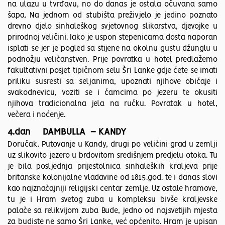
na ulazu u tvrđavu, no do danas je ostala očuvana samo
šapa. Na jednom od stubišta preživjelo je jedino poznato
drevno djelo sinhaleškog svjetovnog slikarstva, djevojke u
prirodnoj veličini. Iako je uspon stepenicama dosta naporan
isplati se jer je pogled sa stijene na okolnu gustu džunglu u
podnožju veličanstven. Prije povratka u hotel predlažemo
fakultativni posjet tipičnom selu Šri Lanke gdje ćete se imati
priliku susresti sa seljanima, upoznati njihove običaje i
svakodnevicu, voziti se i čamcima po jezeru te okusiti
njihova tradicionalna jela na ručku. Povratak u hotel,
večera i noćenje.
4.dan DAMBULLA – KANDY
Doručak. Putovanje u Kandy, drugi po veličini grad u zemlji
uz slikovito jezero u brdovitom središnjem predjelu otoka. Tu
je bila posljednja prijestolnica sinhaleških kraljeva prije
britanske kolonijalne vladavine od 1815.god. te i danas slovi
kao najznačajniji religijski centar zemlje. Uz ostale hramove,
tu je i Hram svetog zuba u kompleksu bivše kraljevske
palače sa relikvijom zuba Bude, jedno od najsvetijih mjesta
za budiste ne samo Šri Lanke, već općenito. Hram je upisan