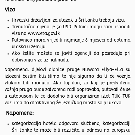
Viza
Hrvatski državljani za ulazak u Šri Lanku trebaju vizu.
Trenutačna cijena je 50 USD. Putnici mogu sami ishoditi
vize na www.eta.gov.lk
Putovnica mora vrijediti najmanje 6 mjeseci od datuma
ulaska u zemlju.
Ako želite možete se javiti agenciji da posreduje pri
dobivanju vize uz naknadu.
Napomena: dijelovi dionice pruge Nuwara Eliya-Ella su
izloženi čestim klizištima te nije sigurno da li će vožnja
vlakom biti moguća. Ako taj dan, za koji je predviđena
vožnja pruga bude zatvorena radi popravaka, putovati će se
u autobusom te će dodatno biti organiziran izlet TUK-TUK
vozilima do atraktivnog željezničkog mosta sa 9 lukova.
Napomene:
Kategorizacija hotela odgovara službenoj kategorizaciji
Šri Lanke te može biti različita u odnosu na europsku