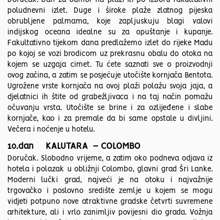
Doručak. Dan za odmor na plaži ili po izboru fakultativni
poludnevni izlet. Duge i široke plaže zlatnog pijeska
obrubljene palmama, koje zapljuskuju blagi valovi
indijskog oceana idealne su za opuštanje i kupanje.
Fakultativno tijekom dana predlažemo izlet do rijeke Madu
po kojoj se vozi brodicom uz prekrasnu obalu do otoka na
kojem se uzgaja cimet. Tu ćete saznati sve o proizvodnji
ovog začina, a zatim se posjećuje utočište kornjača Bentota.
Ugrožene vrste kornjača na ovoj plaži polažu svoja jaja, a
djelatnici ih štite od grabežljivaca i na taj način pomažu
očuvanju vrsta. Utočište se brine i za ozlijeđene i slabe
kornjače, kao i za premale da bi same opstale u divljini.
Večera i noćenje u hotelu.
10.dan KALUTARA – COLOMBO
Doručak. Slobodno vrijeme, a zatim oko podneva odjava iz
hotela i polazak u obližnji Colombo, glavni grad Šri Lanke.
Moderni lučki grad, najveći je na otoku i najvažnije
trgovačko i poslovno središte zemlje u kojem se mogu
vidjeti potpuno nove atraktivne gradske četvrti suvremene
arhitekture, ali i vrlo zanimljiv povijesni dio grada. Vožnja