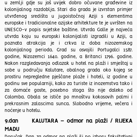
u zemlji gdje su još uvijek dobro očuvane građevine iz
kolonijalnog razdoblja. Stari dio grada je izvrstan primjer
utvrđenog središta u jugoistočnoj Aziji s elementima
europske i tradicionalne azijske arhitekture te je uvršten na
UNESCO-v popis svjetske baštine. Utvrda Galle je najveća
utvrda koju su europski kolonijalisti izgradili u Aziji, a
poznata atrakcija je i crkva iz doba nizozemskog
kolonijalnog perioda. Grad su osvojili Portugalci 1587.
godine, Nizozemci 1640. godine, a Britanci 1796. godine.
Nakon razgledavanja odlazak u hotel na plaži i smještaj u
sobe u području Kalutare, obalnog grada oko kojeg se
prostiru nepregledne pješčane plaže i hoteli, iz godine u
godinu sve popularniji, kako za turiste iz inozemstva tako i
za domaće goste, posebno stoga što nije daleko od
Colomba. Obala se ističe po mnoštvu kokosovih palmi i
prekrasnim zalascima sunca. Slobodno vrijeme, večera i
noćenje u hotelu.
9.dan KALUTARA – odmor na plaži / RIJEKA
MADU