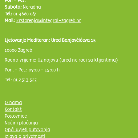
Pon - Pet:
Subota:
Neradna
Tel:
01 4660 067
Mail:
krstarenja@integral-zagreb.hr
Ljetovanje Mediteran: Ured Banjavčićeva 15
10000 Zagreb
Radno vrijeme: Uz najavu (ured ne radi sa klijentima)
Pon. - Pet.: 09:00 - 15:00 h
Tel:
01 2313 527
O nama
Kontakt
Poslovnice
Načini plaćanja
Opći uvjeti putovanja
Izjava o privatnosti