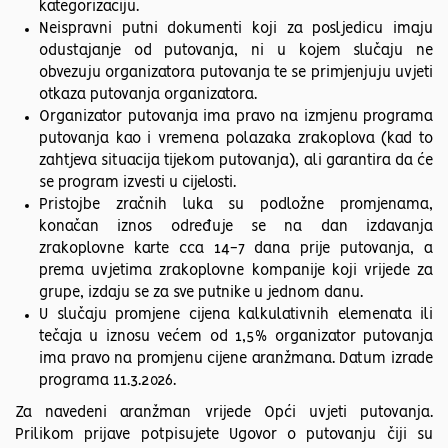
kategorizaciju.
Neispravni putni dokumenti koji za posljedicu imaju
odustajanje od putovanja, ni u kojem slučaju ne
obvezuju organizatora putovanja te se primjenjuju uvjeti
otkaza putovanja organizatora.
Organizator putovanja ima pravo na izmjenu programa
putovanja kao i vremena polazaka zrakoplova (kad to
zahtjeva situacija tijekom putovanja), ali garantira da će
se program izvesti u cijelosti.
Pristojbe zračnih luka su podložne promjenama,
konačan iznos određuje se na dan izdavanja
zrakoplovne karte cca 14-7 dana prije putovanja, a
prema uvjetima zrakoplovne kompanije koji vrijede za
grupe, izdaju se za sve putnike u jednom danu.
U slučaju promjene cijena kalkulativnih elemenata ili
tečaja u iznosu većem od 1,5% organizator putovanja
ima pravo na promjenu cijene aranžmana. Datum izrade
programa 11.3.2026.
Za navedeni aranžman vrijede Opći uvjeti putovanja.
Prilikom prijave potpisujete Ugovor o putovanju čiji su