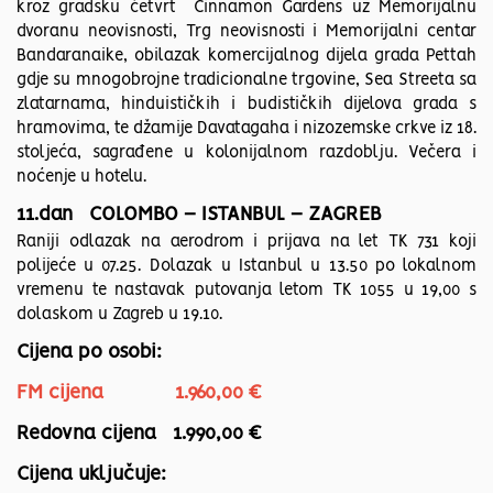
kroz gradsku četvrt Cinnamon Gardens uz Memorijalnu
dvoranu neovisnosti, Trg neovisnosti i Memorijalni centar
Bandaranaike, obilazak komercijalnog dijela grada Pettah
gdje su mnogobrojne tradicionalne trgovine, Sea Streeta sa
zlatarnama, hinduističkih i budističkih dijelova grada s
hramovima, te džamije Davatagaha i nizozemske crkve iz 18.
stoljeća, sagrađene u kolonijalnom razdoblju. Večera i
noćenje u hotelu.
11.dan COLOMBO – ISTANBUL – ZAGREB
Raniji odlazak na aerodrom i prijava na let TK 731 koji
polijeće u 07.25. Dolazak u Istanbul u 13.50 po lokalnom
vremenu te nastavak putovanja letom TK 1055 u 19,00 s
dolaskom u Zagreb u 19.10.
Cijena po osobi:
FM cijena 1.960,00 €
Redovna cijena 1.990,00 €
Cijena uključuje: