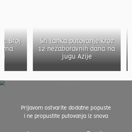
Broj
Šri Lanka putovanje kroz
Put
a
12 nezaboravnih dana na
jugu Azije
Prijavom ostvarite dodatne popuste
i ne propustite putovanja iz snova