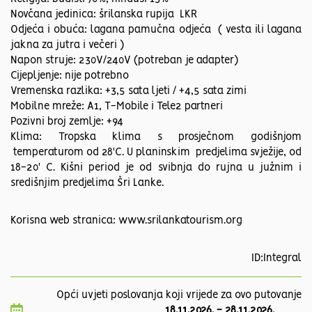
Novčana jedinica: šrilanska rupija LKR
Odjeća i obuća: lagana pamučna odjeća ( vesta ili lagana
jakna za jutra i večeri )
Napon struje: 230V/240V (potreban je adapter)
Cijepljenje: nije potrebno
Vremenska razlika: +3,5 sata ljeti / +4,5 sata zimi
Mobilne mreže: A1, T-Mobile i Tele2 partneri
Pozivni broj zemlje: +94
Klima: Tropska klima s prosječnom godišnjom
temperaturom od 28'C. U planinskim predjelima svježije, od
18-20' C. Kišni period je od svibnja do rujna u južnim i
središnjim predjelima Šri Lanke.
Korisna web stranica: www.srilankatourism.org
ID:Integral
Opći uvjeti poslovanja koji vrijede za ovo putovanje
18.11.2026.
-
28.11.2026.