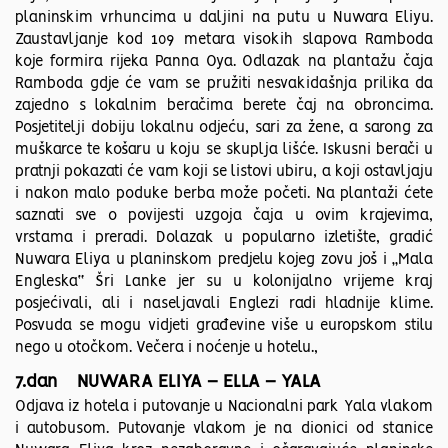
planinskim vrhuncima u daljini na putu u Nuwara Eliyu.
Zaustavljanje kod 109 metara visokih slapova Ramboda
koje formira rijeka Panna Oya. Odlazak na plantažu čaja
Ramboda gdje će vam se pružiti nesvakidašnja prilika da
zajedno s lokalnim beračima berete čaj na obroncima.
Posjetitelji dobiju lokalnu odjeću, sari za žene, a sarong za
muškarce te košaru u koju se skuplja lišće. Iskusni berači u
pratnji pokazati će vam koji se listovi ubiru, a koji ostavljaju
i nakon malo poduke berba može početi. Na plantaži ćete
saznati sve o povijesti uzgoja čaja u ovim krajevima,
vrstama i preradi. Dolazak u popularno izletište, gradić
Nuwara Eliya u planinskom predjelu kojeg zovu još i „Mala
Engleska“ Šri Lanke jer su u kolonijalno vrijeme kraj
posjećivali, ali i naseljavali Englezi radi hladnije klime.
Posvuda se mogu vidjeti građevine više u europskom stilu
nego u otočkom. Večera i noćenje u hotelu.,
7.dan NUWARA ELIYA – ELLA – YALA
Odjava iz hotela i putovanje u Nacionalni park Yala vlakom
i autobusom. Putovanje vlakom je na dionici od stanice