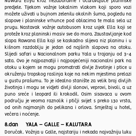
Nuwara Eliya kroz nezaboravne i očaravajuće planinske
predjele. Tijekom vožnje lokalnim vlakom koji sporo vozi
možete uživati u bujnom zelenilu okolnih šuma, pogledu na
slapove i planinske vrhunce pod oblacima te mala sela uz
prugu. Nastavak vožnje autobusom kroz usjek Ella koji se
proteže kroz planinski masiv sve do mora. Zaustavljanje kod
slapa Rawana Ella koji se kaskadno slijeva niz planinu i u
kišnom razdoblju je jedan od najširih slapova na otoku.
Slijedi safari u Nacionalnom parku Yala u trajanju od 3-4
sata. Ovo je najpoznatiji i najposjećeniji nacionalni park na
otoku u kojem se mogu promatrati divlje životinje i ptice u
okruženju tropskog raslinja koje na nekim mjestima prelazi
u gustu prašumu. To je idealno stanište za velik broj divljih
životinja i mogu se vidjeti divlji slonovi, veprovi, bivoli, a uz
puno sreće i leopard ili krokodil. Osim sisavaca u ovom
području je veoma raznolik i ptičji svijet s preko 130 vrsta,
od onih najmanjih do pelikana i orlova. Smještaj u hotel,
večera i noćenje.
8.dan YALA – GALLE – KALUTARA
Doručak. Vožnja u Galle, najstariju i nekada najvažniju luku