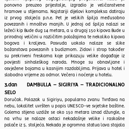
ponovno preuzeo prijestolje, izgradio je veličanstvene
hramove u stijenama. Najstariji dijelovi kompleksa datiraju
iz prvog stoljeća p.n.e. Pet je velikih špilja međusobno
povezanih i mnoštvo manjih. U jednoj od špilja nalazi se
ležeći kip Bude dug 14 metara, a u drugoj 150 kipova Bude u
prirodnoj veličini u različitim položajima te nekoliko kipova
bogova i kraljeva. Posvuda uokolo nalaze se slike
božanstava povezanih s budizmom. Zidovi i strop također
su prekriveni freskama koje prikazuju velike događaje iz
povijesti sinhaleškog naroda. Mnoge su obnavljane i
osvježene bojama u kasnijim razdobljima. Prijava u hotel i
slobodno vrijeme za odmor. Večera i noćenje u hotelu.
3.dan DAMBULLA – SIGIRIYA – TRADICIONALNO
SELO
Doručak. Polazak u Sigiriyu, popularno zvanu Tvrđava na
nebu, lokalitet uvršten u popis UNESCO-ve svjetske baštine.
Golema stijena uzdiže se oko 150 metara iznad džungle, a
na vrhu se nalaze ostaci nekadašnje velike i raskošne
palače iz 5. stoljeća. Nekada je ogromna statua lava stajala