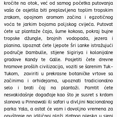
kročite na otok, već od samog početka putovanja
vaša će osjetila biti preplavljena toplim tropskim
zrakom, opojnom aromom začina i egzotičnog
voća te jarkim bojama poljskog cvijeća. Putovat
ćete uz plantaže čaja, šume kokosa, pokraj bujne
tropske džungle, brojnih vodopada, jezera i
planina. Upoznat ćete ljepote Šri Lanke istražujući
područje Dambulle, stijene Sigiriya i kolonijalne
gradove Kandy te Galle. Posjetiti čete drevne
hramove prošlih civilizacija, voziti se šarenim Tuk-
Tukom, zaviriti u prekrasne botaničke vrtove sa
začinima i orhidejama, upoznati tradicionalno
selo i brati čaj na plantaži. Pamtit ćete
nesvakidašnje događaje kao što je susret s krdom
slonova u Pinnawali ili safari u divljini Nacionalnog
parka Yala, a ostat će vam i dovoljno vremena za
opuštanje na idiličnoj plaži zlatnog pijeska u sjeni