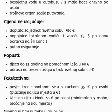
besplatnu vodu u autobusu / 2 male boce dnevno po
osobi
troškove organizacije putovanja
Cijena ne uključuje:
doplata za jednokrevetnu sobu 380 €
napojnice lokalnom vodiču i vozaču (5 $ po danu
boravka na Šri Lanci)
putno osiguranje
Popusti:
djeca do 12 godina na pomoćnom ležaju 90 €
odrasli na trećem ležaju u trokrevetnoj sobi 50 €
Fakultativno:
posjet tradicionalnom selu s ručkom 35 € po osobi
(plaćanje na licu mjesta u €)
izlet na rijeku Madu 60 € po osobi (minimalno 9 osoba,
plaćanje na licu mjesta)
Minimalni broj putnika u grupi: 20