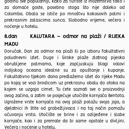
godinu sve popularniji, kako za turiste iz inozemstva tako i
za domaće goste, posebno stoga što nije daleko od
Colomba. Obala se ističe po mnoštvu kokosovih palmi i
prekrasnim zalascima sunca. Slobodno vrijeme, večera i
noćenje u hotelu.
8.dan KALUTARA – odmor na plaži / RIJEKA
MADU
Doručak. Dan za odmor na plaži ili po izboru fakultativni
poludnevni izlet. Duge i široke plaže zlatnog pijeska
obrubljene palmama, koje zapljuskuju blagi valovi
indijskog oceana idealne su za opuštanje i kupanje.
Fakultativno tijekom dana predlažemo izlet do rijeke Madu
po kojoj se vozi brodicom uz prekrasnu obalu do otoka na
kojem se uzgaja cimet. Tu ćete saznati sve o proizvodnji
ovog začina, a zatim se posjećuje utočište kornjača Bentota.
Ugrožene vrste kornjača na ovoj plaži polažu svoja jaja, a
djelatnici ih štite od grabežljivaca i na taj način pomažu
očuvanju vrsta. Utočište se brine i za ozlijeđene i slabe
kornjače, kao i za premale da bi same opstale u divljini.
Večera i noćenje u hotelu.