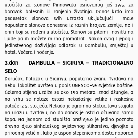
utočišta za slonove Pinnawala osnovanog još 1975. za
boravak bolesnih ili ranjenih životinja. Danas krdo ima
pedesetak slonova svih uzrasta uključujući male
napuštene slonove donesene iz raznih krajeva zemlje, no i
onih koji su rođeni u utočištu. Slonovi su pitomi i navikli na
ljude pa ih možete mirno promatrati. Nakon ovog lijepog i
jedinstvenog doživljaja odlazak u Dambullu, smještaj u
hotel. Večera i noćenje.
3.dan DAMBULLA – SIGIRIYA – TRADICIONALNO
SELO
Doručak. Polazak u Sigiriyu, popularno zvanu Tvrđava na
nebu, lokalitet uvršten u popis UNESCO-ve svjetske baštine.
Golema stijena uzdiže se oko 150 metara iznad džungle, a
na vrhu se nalaze ostaci nekadašnje velike i raskošne
palače iz 5. stoljeća. Nekada je ogromna statua lava stajala
na ulazu u tvrđavu, no do danas je ostala očuvana samo
šapa. Na jednom od stubišta preživjelo je jedino poznato
drevno djelo sinhaleškog svjetovnog slikarstva, djevojke u
prirodnoj veličini. Iako je uspon stepenicama dosta naporan