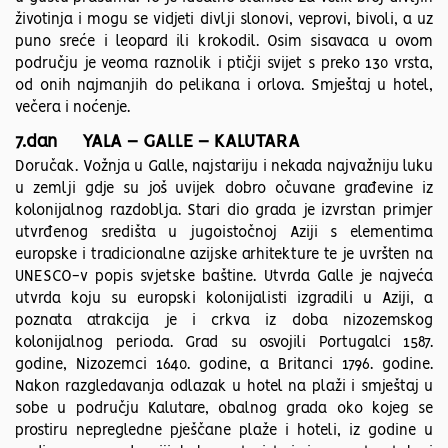
životinja i mogu se vidjeti divlji slonovi, veprovi, bivoli, a uz
puno sreće i leopard ili krokodil. Osim sisavaca u ovom
području je veoma raznolik i ptičji svijet s preko 130 vrsta,
od onih najmanjih do pelikana i orlova. Smještaj u hotel,
večera i noćenje.
7.dan YALA – GALLE – KALUTARA
Doručak. Vožnja u Galle, najstariju i nekada najvažniju luku
u zemlji gdje su još uvijek dobro očuvane građevine iz
kolonijalnog razdoblja. Stari dio grada je izvrstan primjer
utvrđenog središta u jugoistočnoj Aziji s elementima
europske i tradicionalne azijske arhitekture te je uvršten na
UNESCO-v popis svjetske baštine. Utvrda Galle je najveća
utvrda koju su europski kolonijalisti izgradili u Aziji, a
poznata atrakcija je i crkva iz doba nizozemskog
kolonijalnog perioda. Grad su osvojili Portugalci 1587.
godine, Nizozemci 1640. godine, a Britanci 1796. godine.
Nakon razgledavanja odlazak u hotel na plaži i smještaj u
sobe u području Kalutare, obalnog grada oko kojeg se
prostiru nepregledne pješčane plaže i hoteli, iz godine u