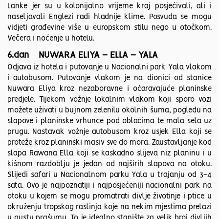
Lanke jer su u kolonijalno vrijeme kraj posjećivali, ali i
naseljavali Englezi radi hladnije klime. Posvuda se mogu
vidjeti građevine više u europskom stilu nego u otočkom.
Večera i noćenje u hotelu.
6.dan NUWARA ELIYA – ELLA – YALA
Odjava iz hotela i putovanje u Nacionalni park Yala vlakom
i autobusom. Putovanje vlakom je na dionici od stanice
Nuwara Eliya kroz nezaboravne i očaravajuće planinske
predjele. Tijekom vožnje lokalnim vlakom koji sporo vozi
možete uživati u bujnom zelenilu okolnih šuma, pogledu na
slapove i planinske vrhunce pod oblacima te mala sela uz
prugu. Nastavak vožnje autobusom kroz usjek Ella koji se
proteže kroz planinski masiv sve do mora. Zaustavljanje kod
slapa Rawana Ella koji se kaskadno slijeva niz planinu i u
kišnom razdoblju je jedan od najširih slapova na otoku.
Slijedi safari u Nacionalnom parku Yala u trajanju od 3-4
sata. Ovo je najpoznatiji i najposjećeniji nacionalni park na
otoku u kojem se mogu promatrati divlje životinje i ptice u
okruženju tropskog raslinja koje na nekim mjestima prelazi
u gustu prašumu. To je idealno stanište za velik broj divljih