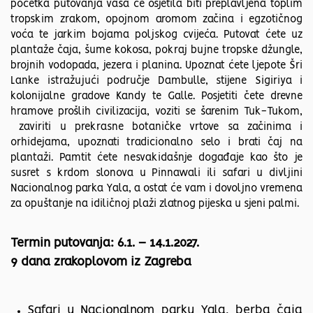
početka putovanja vaša će osjetila biti preplavljena toplim
tropskim zrakom, opojnom aromom začina i egzotičnog
voća te jarkim bojama poljskog cvijeća. Putovat ćete uz
plantaže čaja, šume kokosa, pokraj bujne tropske džungle,
brojnih vodopada, jezera i planina. Upoznat ćete ljepote Šri
Lanke istražujući područje Dambulle, stijene Sigiriya i
kolonijalne gradove Kandy te Galle. Posjetiti čete drevne
hramove prošlih civilizacija, voziti se šarenim Tuk-Tukom,
zaviriti u prekrasne botaničke vrtove sa začinima i
orhidejama, upoznati tradicionalno selo i brati čaj na
plantaži. Pamtit ćete nesvakidašnje događaje kao što je
susret s krdom slonova u Pinnawali ili safari u divljini
Nacionalnog parka Yala, a ostat će vam i dovoljno vremena
za opuštanje na idiličnoj plaži zlatnog pijeska u sjeni palmi.
Termin putovanja: 6.1. – 14.1.2027.
9 dana zrakoplovom iz Zagreba
Safari u Nacionalnom parku Yala, berba čaja