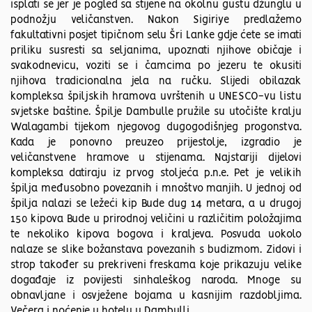
isplati se jer je pogled sa stijene na okolnu gustu džunglu u
podnožju veličanstven. Nakon Sigiriye predlažemo
fakultativni posjet tipičnom selu Šri Lanke gdje ćete se imati
priliku susresti sa seljanima, upoznati njihove običaje i
svakodnevicu, voziti se i čamcima po jezeru te okusiti
njihova tradicionalna jela na ručku. Slijedi obilazak
kompleksa špiljskih hramova uvrštenih u UNESCO-vu listu
svjetske baštine. Špilje Dambulle pružile su utočište kralju
Walagambi tijekom njegovog dugogodišnjeg progonstva.
Kada je ponovno preuzeo prijestolje, izgradio je
veličanstvene hramove u stijenama. Najstariji dijelovi
kompleksa datiraju iz prvog stoljeća p.n.e. Pet je velikih
špilja međusobno povezanih i mnoštvo manjih. U jednoj od
špilja nalazi se ležeći kip Bude dug 14 metara, a u drugoj
150 kipova Bude u prirodnoj veličini u različitim položajima
te nekoliko kipova bogova i kraljeva. Posvuda uokolo
nalaze se slike božanstava povezanih s budizmom. Zidovi i
strop također su prekriveni freskama koje prikazuju velike
događaje iz povijesti sinhaleškog naroda. Mnoge su
obnavljane i osvježene bojama u kasnijim razdobljima.
Večera i noćenje u hotelu u Dambulli.