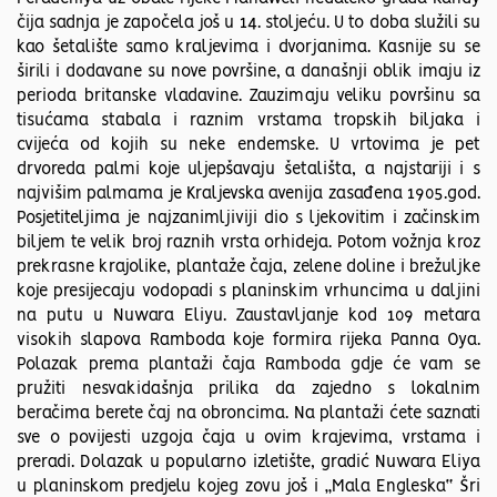
čija sadnja je započela još u 14. stoljeću. U to doba služili su
kao šetalište samo kraljevima i dvorjanima. Kasnije su se
širili i dodavane su nove površine, a današnji oblik imaju iz
perioda britanske vladavine. Zauzimaju veliku površinu sa
tisućama stabala i raznim vrstama tropskih biljaka i
cvijeća od kojih su neke endemske. U vrtovima je pet
drvoreda palmi koje uljepšavaju šetališta, a najstariji i s
najvišim palmama je Kraljevska avenija zasađena 1905.god.
Posjetiteljima je najzanimljiviji dio s ljekovitim i začinskim
biljem te velik broj raznih vrsta orhideja. Potom vožnja kroz
prekrasne krajolike, plantaže čaja, zelene doline i brežuljke
koje presijecaju vodopadi s planinskim vrhuncima u daljini
na putu u Nuwara Eliyu. Zaustavljanje kod 109 metara
visokih slapova Ramboda koje formira rijeka Panna Oya.
Polazak prema plantaži čaja Ramboda gdje će vam se
pružiti nesvakidašnja prilika da zajedno s lokalnim
beračima berete čaj na obroncima. Na plantaži ćete saznati
sve o povijesti uzgoja čaja u ovim krajevima, vrstama i
preradi. Dolazak u popularno izletište, gradić Nuwara Eliya
u planinskom predjelu kojeg zovu još i „Mala Engleska“ Šri