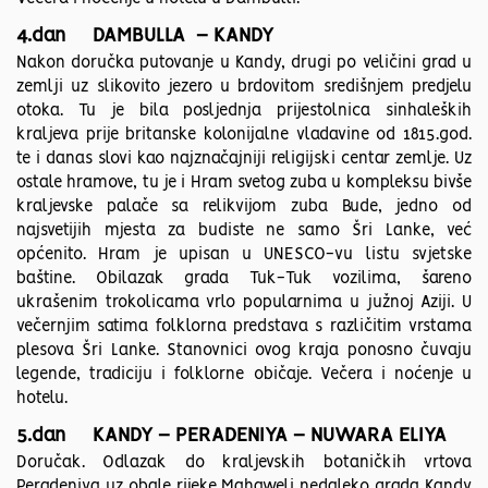
4.dan DAMBULLA – KANDY
Nakon doručka putovanje u Kandy, drugi po veličini grad u
zemlji uz slikovito jezero u brdovitom središnjem predjelu
otoka. Tu je bila posljednja prijestolnica sinhaleških
kraljeva prije britanske kolonijalne vladavine od 1815.god.
te i danas slovi kao najznačajniji religijski centar zemlje. Uz
ostale hramove, tu je i Hram svetog zuba u kompleksu bivše
kraljevske palače sa relikvijom zuba Bude, jedno od
najsvetijih mjesta za budiste ne samo Šri Lanke, već
općenito. Hram je upisan u UNESCO-vu listu svjetske
baštine. Obilazak grada Tuk-Tuk vozilima, šareno
ukrašenim trokolicama vrlo popularnima u južnoj Aziji. U
večernjim satima folklorna predstava s različitim vrstama
plesova Šri Lanke. Stanovnici ovog kraja ponosno čuvaju
legende, tradiciju i folklorne običaje. Večera i noćenje u
hotelu.
5.dan KANDY – PERADENIYA – NUWARA ELIYA
Doručak. Odlazak do kraljevskih botaničkih vrtova
Peradeniya uz obale rijeke Mahaweli nedaleko grada Kandy