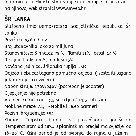
informirate u Ministarstvu vanjskih i europskih poslova ili
na njihovoj web stranici www.mvep.hr
ŠRI LANKA
Službeno ime: Demokratska Socijalistička Republika Šri
Lanka
Površina: 65.610 km2
Broj stanovnika: oko 22 milijuna
Stanovništvo: Sinhalezi 75 % ; Tamili 11% , ostali 14 %
Religija: budisti 70%, hindusi 13%
Novčana jedinica: šrilanska rupija LKR
Odjeća i obuća: lagana pamučna odjeća ( vesta ili lagana
jakna za jutra i večeri )
Napon struje: 230V/240V (potreban je adapter)
Cijepljenje: nije potrebno
Vremenska razlika: +3,5 sata ljeti / +4,5 sata zimi
Mobilne mreže: A1, T-Mobile i Tele2 partneri
Pozivni broj zemlje: +94
Klima: Tropska klima s prosječnom godišnjom
temperaturom od 28'C. U planinskim predjelima svježije, od
18-20' C. Kišni period je od svibnja do rujna u južnim i