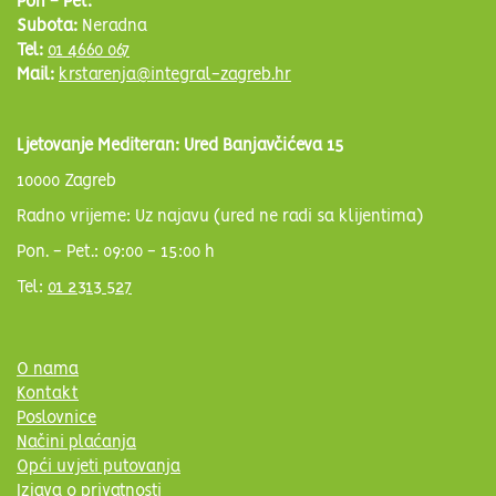
Pon - Pet:
Subota:
Neradna
Tel:
01 4660 067
Mail:
krstarenja@integral-zagreb.hr
Ljetovanje Mediteran: Ured Banjavčićeva 15
10000 Zagreb
Radno vrijeme: Uz najavu (ured ne radi sa klijentima)
Pon. - Pet.: 09:00 - 15:00 h
Tel:
01 2313 527
O nama
Kontakt
Poslovnice
Načini plaćanja
Opći uvjeti putovanja
Izjava o privatnosti