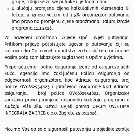
grupe, izdaju se za sve putnike u jednom danu.
U slučaju promjene cijena kalkulativnih elemenata ili
tečaja u iznosu većem od 1,5% organizator putovanja
ima pravo na promjenu cijene aranžmana. Datum izrade
programa 11.3.2026.
Za navedeni aranžman vrijede Opći uvjeti putovanja.
Prilikom prijave potpisujete Ugovor o putovanju čiji su
sastavni dio Opći uvjeti i uputstva za turističke aranžmane.
Vašim potpisom iskazujete suglasnost s Općim uvjetima.
Preporučujemo putno osiguranje jedne od osiguravajućih
kuća. Agencija ima zaključenu Policu osiguranja od
odgovornosti organizatora kod Adriatic osiguranja, broj
police OV0682954823 i jamčevno osiguranje kod Adriatic
osiguranja, broj police OV0682954824. Organizator
zadržava pravo promjene rasporeda sadržaja programa u
slučaju više sile. Ostali uvjeti prema OPĆIM UVJETIMA
INTEGRALA ZAGREB d.o.o. Zagreb, 25.06.2026.
Molimo Vas da se o sigurnosti putovanja u pojedine zemlje