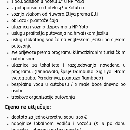
1 polupansion u hotelu 4* u NP Yala
2 polupansion u hotelu 4* u Kalutari
vožnja vlakom od Nuwara Eliya prema Elli
obilazak plantaže čaja
ulaznica i vožnja džipovima u NP Yala
uslugu pratitelja putovanja na hrvatskom jeziku
uslugu lokalnog vodiča na engleskom jeziku na cijelom
putovanju
sve prijevoze prema programu klimatiziranim turističkim
autobusom
ulaznice za lokalitete i razgledavanja navedena u
programu: (Pinnawala, špilje Dambulla, Sigiriya, Hram
svetog zuba, Peradeniya, plantaža Ramboda)
besplatnu vodu u autobusu / 2 male boce dnevno po
osobi
troškove organizacije putovanja
Cijena ne uključuje:
doplata za jednokrevetnu sobu 300 €
napojnice lokalnom vodiču i vozaču (5 $ po danu