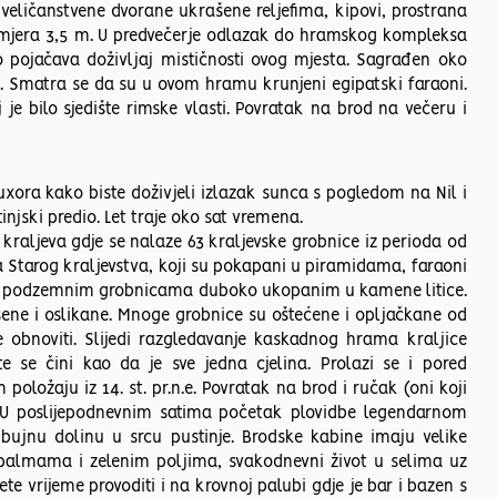
i veličanstvene dvorane ukrašene reljefima, kipovi, prostrana
promjera 3,5 m. U predvečerje odlazak do hramskog kompleksa
to pojačava doživljaj mističnosti ovog mjesta. Sagrađen oko
a. Smatra se da su u ovom hramu krunjeni egipatski faraoni.
je bilo sjedište rimske vlasti. Povratak na brod na večeru i
uxora kako biste doživjeli izlazak sunca s pogledom na Nil i
njski predio. Let traje oko sat vremena.
 kraljeva gdje se nalaze 63 kraljevske grobnice iz perioda od
ba Starog kraljevstva, koji su pokapani u piramidama, faraoni
va, u podzemnim grobnicama duboko ukopanim u kamene litice.
šene i oslikane. Mnoge grobnice su oštećene i opljačkane od
e obnoviti. Slijedi razgledavanje kaskadnog hrama kraljice
e se čini kao da je sve jedna cjelina. Prolazi se i pored
ložaju iz 14. st. pr.n.e. Povratak na brod i ručak (oni koji
). U poslijepodnevnim satima početak plovidbe legendarnom
 bujnu dolinu u srcu pustinje. Brodske kabine imaju velike
 palmama i zelenim poljima, svakodnevni život u selima uz
te vrijeme provoditi i na krovnoj palubi gdje je bar i bazen s