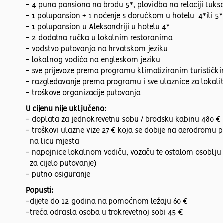
- 4 puna pansiona na brodu 5*, plovidba na relaciji Luks
- 1 polupansion + 1 noćenje s doručkom u hotelu 4*ili 5*
- 1 polupansion u Aleksandriji u hotelu 4*
- 2 dodatna ručka u lokalnim restoranima
- vodstvo putovanja na hrvatskom jeziku
- lokalnog vodiča na engleskom jeziku
- sve prijevoze prema programu klimatiziranim turistič
- razgledavanje prema programu i sve ulaznice za lokalit
- troškove organizacije putovanja
U cijenu nije uključeno:
- doplata za jednokrevetnu sobu / brodsku kabinu 480 €
- troškovi ulazne vize 27 € koja se dobije na aerodromu 
na licu mjesta
- napojnice lokalnom vodiču, vozaču te ostalom osoblju
za cijelo putovanje)
- putno osiguranje
Popusti:
-dijete do 12 godina na pomoćnom ležaju 60 €
-treća odrasla osoba u trokrevetnoj sobi 45 €