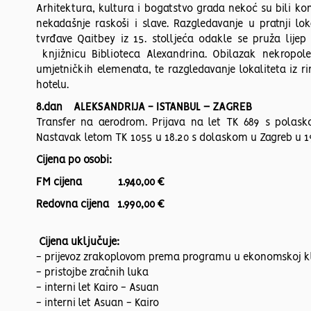
Arhitektura, kultura i bogatstvo grada nekoć su bili ko
nekadašnje raskoši i slave. Razgledavanje u pratnji l
tvrđave Qaitbey iz 15. stolljeća odakle se pruža lije
knjižnicu Biblioteca Alexandrina. Obilazak nekropole
umjetničkih elemenata, te razgledavanje lokaliteta iz 
hotelu.
8.dan ALEKSANDRIJA - ISTANBUL – ZAGREB
Transfer na aerodrom. Prijava na let TK 689 s polask
Nastavak letom TK 1055 u 18.20 s dolaskom u Zagreb u 1
Cijena po osobi:
FM cijena 1.940,00 €
Redovna cijena 1.990,00 €
Cijena uključuje:
- prijevoz zrakoplovom prema programu u ekonomskoj k
- pristojbe zračnih luka
- interni let Kairo - Asuan
- interni let Asuan - Kairo