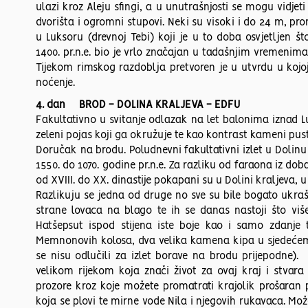
ulazi kroz Aleju sfingi, a u unutrašnjosti se mogu vidjet
dvorišta i ogromni stupovi. Neki su visoki i do 24 m, 
u Luksoru (drevnoj Tebi) koji je u to doba osvjetljen š
1400. pr.n.e. bio je vrlo značajan u tadašnjim vremenim
Tijekom rimskog razdoblja pretvoren je u utvrdu u kojoj 
noćenje.
4. dan BROD - DOLINA KRALJEVA - EDFU
Fakultativno u svitanje odlazak na let balonima iznad L
zeleni pojas koji ga okružuje te kao kontrast kameni pusti
Doručak na brodu. Poludnevni fakultativni izlet u Dolinu
1550. do 1070. godine pr.n.e. Za razliku od faraona iz do
od XVIII. do XX. dinastije pokapani su u Dolini kralje
Razlikuju se jedna od druge no sve su bile bogato ukra
strane lovaca na blago te ih se danas nastoji što viš
Hatšepsut ispod stijena iste boje kao i samo zdanje t
Memnonovih kolosa, dva velika kamena kipa u sjedećem po
se nisu odlučili za izlet borave na brodu prijepodne
velikom rijekom koja znači život za ovaj kraj i stvara
prozore kroz koje možete promatrati krajolik prošaran
koja se plovi te mirne vode Nila i njegovih rukavaca. Može