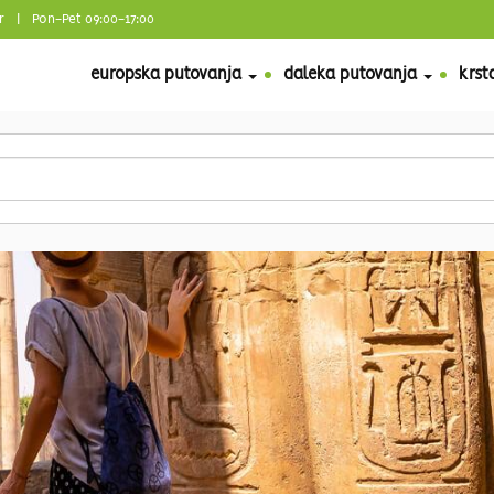
r
| Pon-Pet 09:00-17:00
europska putovanja
daleka putovanja
krst