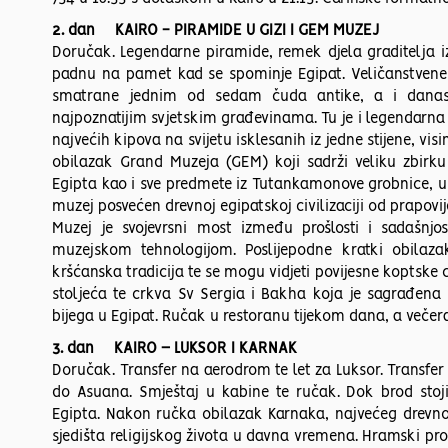
2. dan KAIRO - PIRAMIDE U GIZI I GEM MUZEJ
Doručak. Legendarne piramide, remek djela graditelja 
padnu na pamet kad se spominje Egipat. Veličanstvene
smatrane jednim od sedam čuda antike, a i danas
najpoznatijim svjetskim građevinama. Tu je i legendarna 
najvećih kipova na svijetu isklesanih iz jedne stijene, vis
obilazak Grand Muzeja (GEM) koji sadrži veliku zbirku
Egipta kao i sve predmete iz Tutankamonove grobnice, uk
muzej posvećen drevnoj egipatskoj civilizaciji od prapovi
Muzej je svojevrsni most između prošlosti i sadašnjos
muzejskom tehnologijom. Poslijepodne kratki obilazak
kršćanska tradicija te se mogu vidjeti povijesne koptske c
stoljeća te crkva Sv Sergia i Bakha koja je sagrađena 
bijega u Egipat. Ručak u restoranu tijekom dana, a večera
3. dan KAIRO – LUKSOR I KARNAK
Doručak. Transfer na aerodrom te let za Luksor. Transfer
do Asuana. Smještaj u kabine te ručak. Dok brod stoji
Egipta. Nakon ručka obilazak Karnaka, najvećeg drev
sjedišta religijskog života u davna vremena. Hramski pro