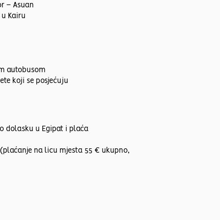
or – Asuan
 u Kairu
kim autobusom
ete koji se posjećuju
po dolasku u Egipat i plaća
 (plaćanje na licu mjesta 55 € ukupno,