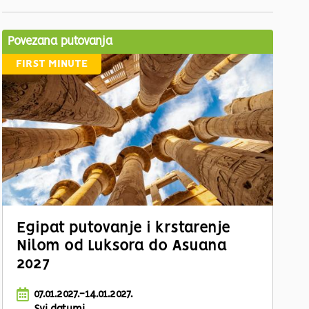
Povezana putovanja
FIRST MINUTE
Egipat putovanje i krstarenje
Nilom od Luksora do Asuana
2027
07.01.2027.-14.01.2027.