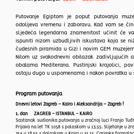
Putovanje Egiptom je poput putovanja muze
odolijeva vremenu i zaboravu. Kad vam se čini 
sljedeća legendarna znamenitost učinit će v
ispuniti nizom uzbudljivih iskustava koja se n
čudesnih piramida u Gizi i novim GEM muzejem 
Nilom uz svakodnevni obilazak zadivljujućih ar
obalama Mediterana. Pustinjski krajolici, povi
ostaju dugo u uspomenama i nakon povratka u 
Program putovanja
Dnevni letovi Zagreb – Kairo i Aleksandrija – Zagreb !
1. dan ZAGREB - ISTANBUL - KAIRO
Sastanak sudionika putovanja u zračnoj luci Franjo Tuđm
Prijava na let TK 1058 s polaskom u 13.55. Slijetanje u z
754 u 18.55 s dolaskom u Kairo u 21.15. Carinske formalnos