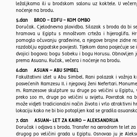
ležaljkama ili u brodskom salonu uz koktele. U večern
noćenje na brodu.
5.dan BROD - EDFU - KOM OMBO
Doručak. Cjelodnevna plovidba. Silazak s broda da bi 
hramova u Egiptu s mnoštvom crteža i hijeroglifa. Hr
pomoglo očuvanju građevine, a njegove brojne zidne rez
razdoblju egipatske povijesti. Tijekom dana posjećuje se
dvojici bogova: bogu Sobeku i bogu Horusu. Obnovljen je
prema Asuanu. Ručak, večera i noćenje na brodu.
6.dan ASUAN – ABU SIMBEL
Fakultativni izlet u Abu Simbel. Rani polazak i vožnja 
posvećenih Ramzesu II. i njegovoj ženi Nefertari. Monume
m. Ramzesove skulpture su druge po veličini u Egiptu, 
preko 100 m, druge po veličini u svijetu. Povratak na br
može vidjeti tradicionalni način života i vrlo atraktivni
lokaciju kako ne bi bio potopljen kad se gradila asuansk
7. dan ASUAN- LET ZA KAIRO – ALEKSANDRIJA
Doručak i odjava s broda. Transfer na aerodrom te let za
drugog po veličini grada u Egiptu. Osnovao ju je Aleksand