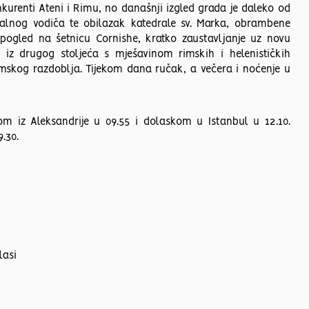
nkurenti Ateni i Rimu, no današnji izgled grada je daleko od
okalnog vodiča te obilazak katedrale sv. Marka, obrambene
p pogled na šetnicu Cornishe, kratko zaustavljanje uz novu
 iz drugog stoljeća s mješavinom rimskih i helenističkih
rimskog razdoblja. Tijekom dana ručak, a večera i noćenje u
om iz Aleksandrije u 09.55 i dolaskom u Istanbul u 12.10.
9.30.
lasi