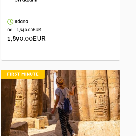
Svi datumi
8dana
1,940.00EUR
Od
1,890.00EUR
FIRST MINUTE