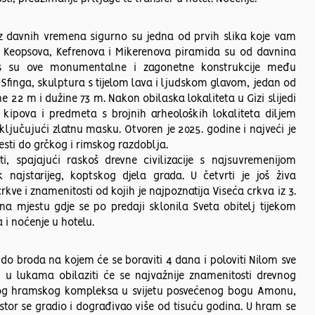
iz davnih vremena sigurno su jedna od prvih slika koje vam
 Keopsova, Kefrenova i Mikerenova piramida su od davnina
 su ove monumentalne i zagonetne konstrukcije među
Sfinga, skulptura s tijelom lava i ljudskom glavom, jedan od
ine 22 m i dužine 73 m. Nakon obilaska lokaliteta u Gizi slijedi
 kipova i predmeta s brojnih arheoloških lokaliteta diljem
ljučujući zlatnu masku. Otvoren je 2025. godine i najveći je
jesti do grčkog i rimskog razdoblja.
ti, spajajući raskoš drevne civilizacije s najsuvremenijom
 najstarijeg, koptskog djela grada. U četvrti je još živa
rkve i znamenitosti od kojih je najpoznatija Viseća crkva iz 3.
na mjestu gdje se po predaji sklonila Sveta obitelj tijekom
 i noćenje u hotelu.
 do broda na kojem će se boraviti 4 dana i poloviti Nilom sve
 u lukama obilaziti će se najvažnije znamenitosti drevnog
nog hramskog kompleksa u svijetu posvećenog bogu Amonu,
stor se gradio i dograđivao više od tisuću godina. U hram se