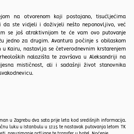
jom na otvorenom koji postojano, tisućljećima
da ste vidjeli i doživjeli nešto neponovljivo, već
am se još atraktivnijom te će vam ovo putovanje
ižu jedno za drugim. Avantura počinje s obilaskom
u Kairu, nastavlja se četverodnevnim krstarenjem
heoloških nalazišta te završava u Aleksandriji na
jesna mističnost, ali i sadašnji život stanovnika
svakodnevicu.
an u Zagrebu dva sata prije leta kod središnjih informacija.
račnu luku u Istanbulu u 17.15 te nastavak putovanja letom TK
ti, preuzimanje prtljage te transfer u hotel. Noćenje.