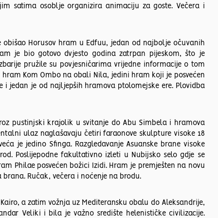
jim satima osoblje organizira animaciju za goste. Večera i
se obišao Horusov hram u Edfuu, jedan od najbolje očuvanih
am je bio gotovo dvjesto godina zatrpan pijeskom, što je
barije pružile su povjesničarima vrijedne informacije o tom
 i hram Kom Ombo na obali Nila, jedini hram koji je posvećen
 i jedan je od najljepših hramova ptolomejske ere. Plovidba
kroz pustinjski krajolik u svitanje do Abu Simbela i hramova
ntalni ulaz naglašavaju četiri faraonove skulpture visoke 18
veća je jedino Sfinga. Razgledavanje Asuanske brane visoke
od. Poslijepodne fakultativno izleti u Nubijsko selo gdje se
 hram Philae posvećen božici Izidi. Hram je premješten na novu
a brana. Ručak, večera i noćenje na brodu.
 Kairo, a zatim vožnja uz Mediteransku obalu do Aleksandrije,
ar Veliki i bila je važno središte helenističke civilizacije.