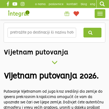
o nama
poslovnice
kontakt
blog
eng
Top
Togg
header
navig
Skip
to
main
content
Vijetnam putovanja
Vijetnam putovanja 2026.
Putovanje Vijetnamom od juga kroz središnji dio zemlje do
sjevera prekrasnim krajolicima omogućit će vam da
upoznate sve čari ove lijepe zemlje. Doživjet ćete autentičnu
atmosferu i vrevu većih gradova, uroniti u daleku prošlost