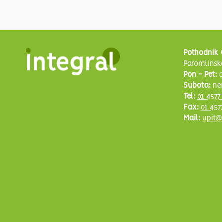
Pothodnik 
Paromlinsk
Pon - Pet:
0
Subota:
ne
Tel:
01 4577
Fax:
01 457
Mail:
upit@