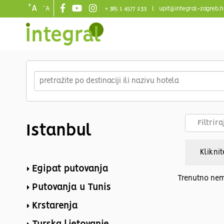
+
-
A
A
+ 385 1 4577 233
|
upit@integral-zagreb.h
Main
navigation
Skip
to
main
content
Filtrir
Istanbul
Kliknit
Egipat putovanja
Trenutno nem
Putovanja u Tunis
Krstarenja