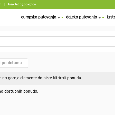
r
| Pon-Pet 09:00-17:00
europska putovanja
daleka putovanja
krst
aj po datumu
e na gornje elemente da biste filtrirali ponudu.
a dostupnih ponuda.