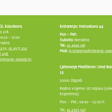
Gl. Kolodvora
Krstarenja: Heinzelova 44
a 2/A
Pon - Pet:
9:00 - 17:00
Subota:
Neradna
radna
Tel:
01 4660 067
 233
,
01 4577 210
Mail:
krstarenja@integral-zag
7 258
integral-zagreb.hr
Ljetovanje Mediteran: Ured Ba
15
10000 Zagreb
Radno vrijeme: Uz najavu (ure
klijentima)
Pon. - Pet.: 09:00 - 15:00 h
Tel:
01 2313 527