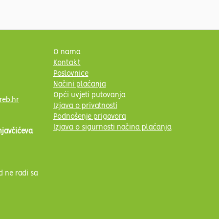
O nama
Kontakt
Poslovnice
Načini plaćanja
Opći uvjeti putovanja
reb.hr
Izjava o privatnosti
Podnošenje prigovora
Izjava o sigurnosti načina plaćanja
njavčićeva
d ne radi sa