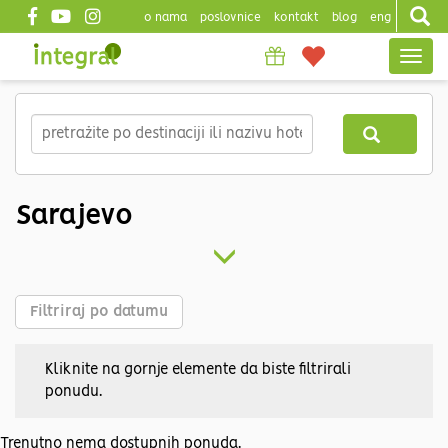
o nama
poslovnice
kontakt
blog
eng
Top
Togg
header
navig
Skip
to
main
content
Sarajevo
Filtriraj po datumu
Kliknite na gornje elemente da biste filtrirali
ponudu.
Trenutno nema dostupnih ponuda.