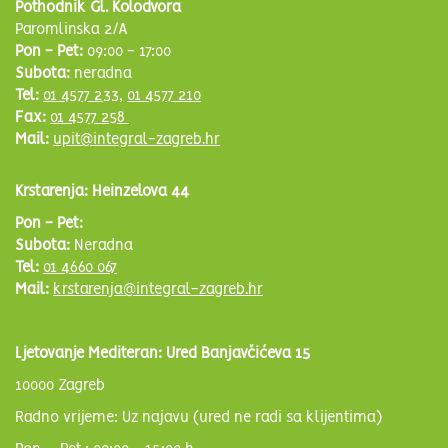
Pothodnik Gl. Kolodvora
Paromlinska 2/A
Pon - Pet:
09:00 - 17:00
Subota:
neradna
Tel:
01 4577 233
,
01 4577 210
Fax:
01 4577 258
Mail:
upit@integral-zagreb.hr
Krstarenja: Heinzelova 44
Pon - Pet:
Subota:
Neradna
Tel:
01 4660 067
Mail:
krstarenja@integral-zagreb.hr
Ljetovanje Mediteran: Ured Banjavčićeva 15
10000 Zagreb
Radno vrijeme: Uz najavu (ured ne radi sa klijentima)