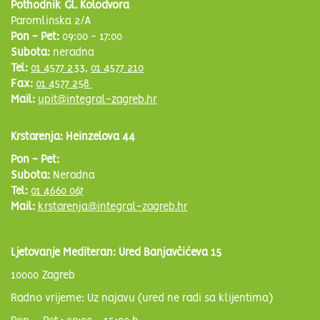
Pothodnik Gl. Kolodvora
Paromlinska 2/A
Pon - Pet:
09:00 - 17:00
Subota:
neradna
Tel:
01 4577 233
,
01 4577 210
Fax:
01 4577 258
Mail:
upit@integral-zagreb.hr
Krstarenja: Heinzelova 44
Pon - Pet:
Subota:
Neradna
Tel:
01 4660 067
Mail:
krstarenja@integral-zagreb.hr
Ljetovanje Mediteran: Ured Banjavčićeva 15
10000 Zagreb
Radno vrijeme: Uz najavu (ured ne radi sa klijentima)