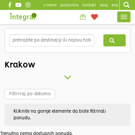
o nama
poslovnice
kontakt
blog
eng
Top
Togg
header
navig
Skip
to
main
content
Krakow
Filtriraj po datumu
Kliknite na gornje elemente da biste filtrirali
ponudu.
Trenutno nema dostupnih ponuda.