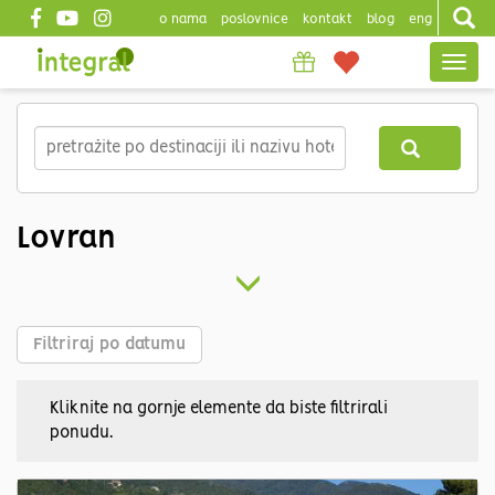
o nama
poslovnice
kontakt
blog
eng
Top
Togg
header
navig
Skip
to
main
content
Lovran
Filtriraj po datumu
Kliknite na gornje elemente da biste filtrirali
ponudu.