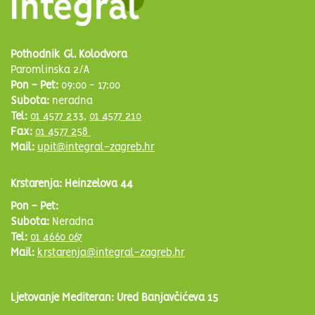
Pothodnik Gl. Kolodvora
Paromlinska 2/A
Pon - Pet:
09:00 - 17:00
Subota:
neradna
Tel:
01 4577 233
,
01 4577 210
Fax:
01 4577 258
Mail:
upit@integral-zagreb.hr
Krstarenja: Heinzelova 44
Pon - Pet:
Subota:
Neradna
Tel:
01 4660 067
Mail:
krstarenja@integral-zagreb.hr
Ljetovanje Mediteran: Ured Banjavčićeva 15