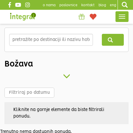
o nama
poslovnice
kontakt
blog
eng
Top
Togg
header
navig
Skip
to
main
content
Božava
Filtriraj po datumu
Kliknite na gornje elemente da biste filtrirali
ponudu.
Trenutno nema dostupnih ponuda.