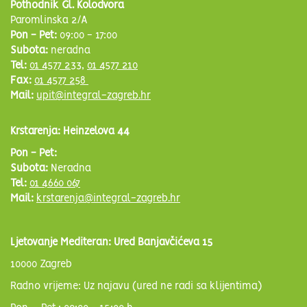
Pothodnik Gl. Kolodvora
Paromlinska 2/A
Pon - Pet:
09:00 - 17:00
Subota:
neradna
Tel:
01 4577 233
,
01 4577 210
Fax:
01 4577 258
Mail:
upit@integral-zagreb.hr
Krstarenja: Heinzelova 44
Pon - Pet:
Subota:
Neradna
Tel:
01 4660 067
Mail:
krstarenja@integral-zagreb.hr
Ljetovanje Mediteran: Ured Banjavčićeva 15
10000 Zagreb
Radno vrijeme: Uz najavu (ured ne radi sa klijentima)