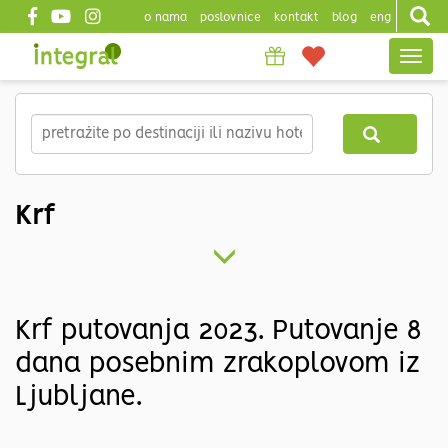
o nama
poslovnice
kontakt
blog
eng
Top
Togg
header
navig
Skip
to
main
content
Krf
Krf putovanja 2023. Putovanje 8
dana posebnim zrakoplovom iz
Ljubljane.