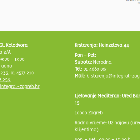
Gl. Kolodvora
Krstarenja: Heinzelova 44
a 2/A
Pon - Pet:
9:00 - 17:00
Subota:
Neradna
radna
Tel:
01 4660 067
 233
,
01 4577 210
Mail:
krstarenja@integral-zag
7 258
integral-zagreb.hr
Ljetovanje Mediteran: Ured Ba
15
10000 Zagreb
Radno vrijeme: Uz najavu (ure
klijentima)