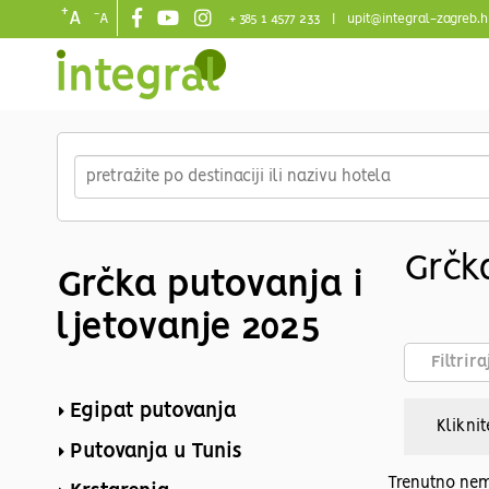
+
-
A
A
+ 385 1 4577 233
|
upit@integral-zagreb.h
Main
navigation
Skip
to
main
content
Grčka
Grčka putovanja i
ljetovanje 2025
Filtrir
Egipat putovanja
Kliknit
Putovanja u Tunis
Trenutno nem