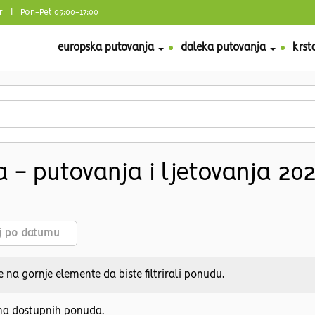
r
| Pon-Pet 09:00-17:00
europska putovanja
daleka putovanja
krst
 - putovanja i ljetovanja 202
aj po datumu
e na gornje elemente da biste filtrirali ponudu.
a dostupnih ponuda.