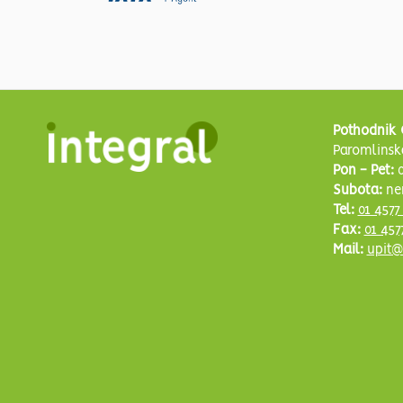
Pothodnik 
Paromlinsk
Pon - Pet:
0
Subota:
ne
Tel:
01 4577
Fax:
01 457
Mail:
upit@