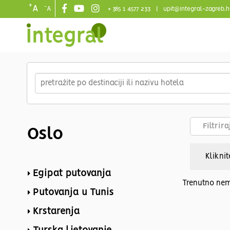
+
-
A
A
+ 385 1 4577 233
|
upit@integral-zagreb.h
Main
navigation
Skip
to
main
content
Filtrir
Oslo
Kliknit
Egipat putovanja
Trenutno nem
Putovanja u Tunis
Krstarenja