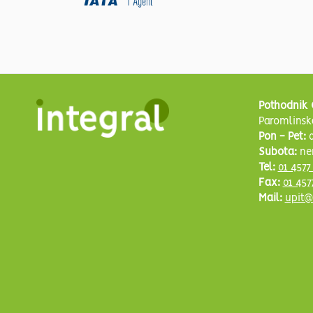
Pothodnik 
Paromlinsk
Pon - Pet:
0
Subota:
ne
Tel:
01 4577
Fax:
01 457
Mail:
upit@