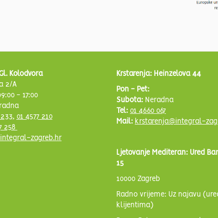
Gl. Kolodvora
Krstarenja: Heinzelova 44
a 2/A
Pon - Pet:
9:00 - 17:00
Subota:
Neradna
radna
Tel:
01 4660 067
 233
,
01 4577 210
Mail:
krstarenja@integral-zag
7 258
integral-zagreb.hr
Ljetovanje Mediteran: Ured Ba
15
10000 Zagreb
Radno vrijeme: Uz najavu (ure
klijentima)