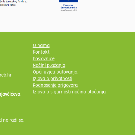
O nama
Kontakt
Poslovnice
Načini plaćanja
Opći uvjeti putovanja
reb.hr
Izjava o privatnosti
Podnošenje prigovora
Izjava o sigurnosti načina plaćanja
njavčićeva
d ne radi sa