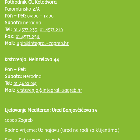
Pothodnik Gl. Kolodvora
Paromlinska 2/A
Pon - Pet:
09:00 - 17:00
Subota:
neradna
Tel:
01 4577 233
,
01 4577 210
Fax:
01 4577 258
Mail:
upit@integral-zagreb.hr
Krstarenja: Heinzelova 44
Pon - Pet:
Subota:
Neradna
Tel:
01 4660 067
Mail:
krstarenja@integral-zagreb.hr
Ljetovanje Mediteran: Ured Banjavčićeva 15
10000 Zagreb
Radno vrijeme: Uz najavu (ured ne radi sa klijentima)