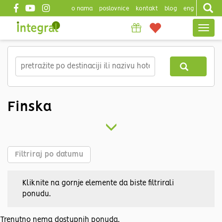
o nama
poslovnice
kontakt
blog
eng
Top
Togg
header
navig
Skip
to
main
content
Finska
Filtriraj po datumu
Kliknite na gornje elemente da biste filtrirali
ponudu.
Trenutno nema dostupnih ponuda.