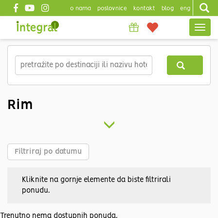
o nama
poslovnice
kontakt
blog
eng
Top
Togg
header
navig
Skip
to
main
content
Rim
Filtriraj po datumu
Kliknite na gornje elemente da biste filtrirali
ponudu.
Trenutno nema dostupnih ponuda.