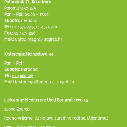
Pothodnik Gl. Kolodvora
Paromlinska 2/A
Pon - Pet:
09:00 - 17:00
Subota:
neradna
Tel:
01 4577 233
,
01 4577 210
Fax:
01 4577 258
Mail:
upit@integral-zagreb.hr
Krstarenja: Heinzelova 44
Pon - Pet:
Subota:
Neradna
Tel:
01 4660 067
Mail:
krstarenja@integral-zagreb.hr
Ljetovanje Mediteran: Ured Banjavčićeva 15
10000 Zagreb
Radno vrijeme: Uz najavu (ured ne radi sa klijentima)