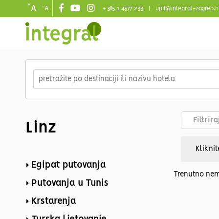
+
-
A
A
+ 385 1 4577 233
|
upit@integral-zagreb.h
Main
navigation
Skip
to
main
content
Filtrir
Linz
Kliknit
Egipat putovanja
Trenutno nem
Putovanja u Tunis
Krstarenja