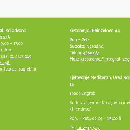
Gl. Kolodvora
Krstarenja: Heinzelova 44
a 2/A
Pon - Pet:
9:00 - 17:00
Subota:
Neradna
radna
Tel:
01 4660 067
 233
,
01 4577 210
Mail:
krstarenja@integral-zag
7 258
integral-zagreb.hr
Ljetovanje Mediteran: Ured Ba
15
10000 Zagreb
Radno vrijeme: Uz najavu (ure
klijentima)
Pon. - Pet.: 09:00 - 15:00 h
Tel:
01 2313 527