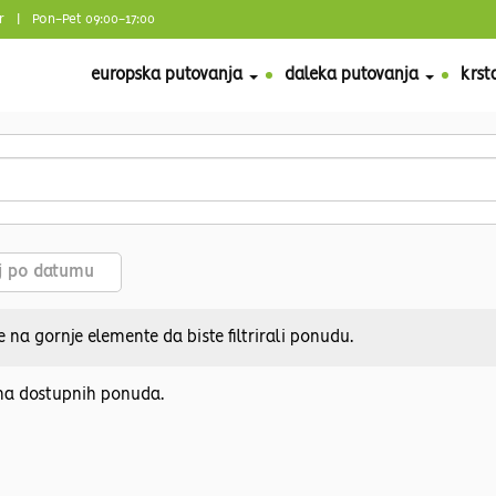
r
| Pon-Pet 09:00-17:00
europska putovanja
daleka putovanja
krst
aj po datumu
e na gornje elemente da biste filtrirali ponudu.
a dostupnih ponuda.