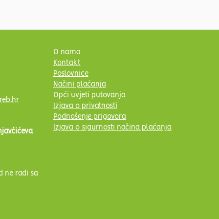
O nama
Kontakt
Poslovnice
Načini plaćanja
Opći uvjeti putovanja
reb.hr
Izjava o privatnosti
Podnošenje prigovora
Izjava o sigurnosti načina plaćanja
njavčićeva
d ne radi sa