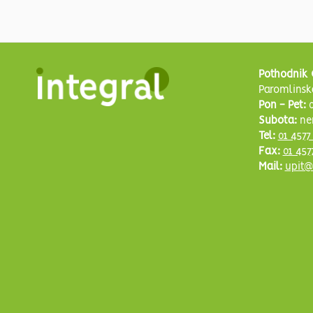
Pothodnik 
Paromlinsk
Pon - Pet:
0
Subota:
ne
Tel:
01 4577
Fax:
01 457
Mail:
upit@