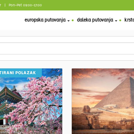
r
| Pon-Pet 09:00-17:00
europska putovanja
daleka putovanja
krst
IRANI POLAZAK