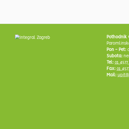
Pothodnik 
Paromlinsk
Pon - Pet:
0
Subota:
ne
Tel:
01 4577
Fax:
01 457
Mail:
upit@