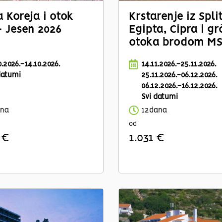
 Koreja i otok
Krstarenje iz Spli
- Jesen 2026
Egipta, Cipra i gr
otoka brodom M
Lirica
0.2026.-14.10.2026.
14.11.2026.-25.11.2026.
datumi
25.11.2026.-06.12.2026.
06.12.2026.-16.12.2026.
Svi datumi
ana
12dana
od
 €
1.031 €