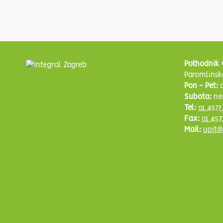
Pothodnik 
Paromlinsk
Pon - Pet:
0
Subota:
ne
Tel:
01 4577
Fax:
01 457
Mail:
upit@