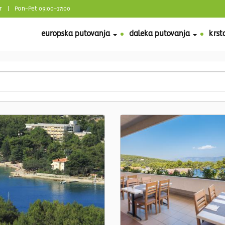
r
| Pon-Pet 09:00-17:00
europska putovanja
daleka putovanja
krst