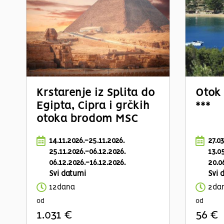
Krstarenje iz Splita do
Otok 
Egipta, Cipra i grčkih
***
otoka brodom MSC
Lirica
14.11.2026.-25.11.2026.
27.0
25.11.2026.-06.12.2026.
13.0
06.12.2026.-16.12.2026.
20.0
Svi datumi
Svi 
12dana
2da
od
od
1.031 €
56 €