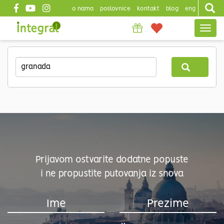
o nama
poslovnice
kontakt
blog
eng
Top
Togg
header
navig
Skip
to
main
content
Prijavom ostvarite dodatne popuste
i ne propustite putovanja iz snova