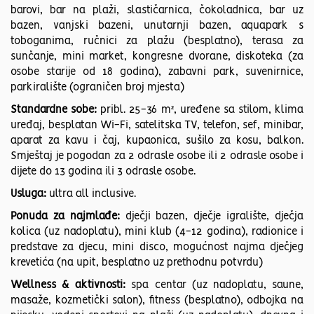
barovi, bar na plaži, slastičarnica, čokoladnica, bar uz
bazen, vanjski bazeni, unutarnji bazen, aquapark s
toboganima, ručnici za plažu (besplatno), terasa za
sunčanje, mini market, kongresne dvorane, diskoteka (za
osobe starije od 18 godina), zabavni park, suvenirnice,
parkiralište (ograničen broj mjesta)
Standardne sobe:
pribl. 25-36 m², uređene sa stilom, klima
uređaj, besplatan Wi-Fi, satelitska TV, telefon, sef, minibar,
aparat za kavu i čaj, kupaonica, sušilo za kosu, balkon.
Smještaj je pogodan za 2 odrasle osobe ili 2 odrasle osobe i
dijete do 13 godina ili 3 odrasle osobe.
Usluga:
ultra all inclusive.
Ponuda za najmlađe:
dječji bazen, dječje igralište, dječja
kolica (uz nadoplatu), mini klub (4-12 godina), radionice i
predstave za djecu, mini disco, mogućnost najma dječjeg
krevetića (na upit, besplatno uz prethodnu potvrdu)
Wellness & aktivnosti:
spa centar (uz nadoplatu, saune,
masaže, kozmetički salon), fitness (besplatno), odbojka na