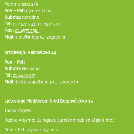
Paromlinska 2/A
Pon - Pet:
09:00 - 17:00
Subota:
neradna
Tel:
01 4577 233
,
01 4577 210
Fax:
01 4577 258
Mail:
upit@integral-zagreb.hr
Krstarenja: Heinzelova 44
Pon - Pet:
Subota:
Neradna
Tel:
01 4660 067
Mail:
krstarenja@integral-zagreb.hr
Ljetovanje Mediteran: Ured Banjavčićeva 15
10000 Zagreb
Radno vrijeme: Uz najavu (ured ne radi sa klijentima)
Pon. - Pet.: 09:00 - 15:00 h