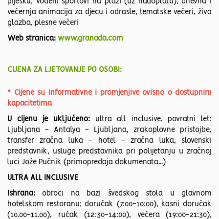
pijesku, vodeni sportovi na plaži (uz nadoplatu), dnevna i
večernja animacija za djecu i odrasle, tematske večeri, živa
glazba, plesne večeri
Web stranica:
www.granada.com
CIJENA ZA LJETOVANJE PO OSOBI:
* Cijene su informativne i promjenjive ovisno o dostupnim
kapacitetima
U cijenu je uključeno:
ultra all inclusive, povratni let:
Ljubljana - Antalya - Ljubljana, zrakoplovne pristojbe,
transfer zračna luka - hotel - zračna luka, slovenski
predstavnik, usluge predstavnika pri polijetanju u zračnoj
luci Jože Pučnik (primopredaja dokumenata...)
ULTRA ALL INCLUSIVE
Ishrana:
obroci na bazi švedskog stola u glavnom
hotelskom restoranu; doručak (7:00-10:00), kasni doručak
(10.00-11.00), ručak (12:30-14:00), večera (19:00-21:30),