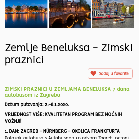
Zemlje Beneluksa - Zimski
praznici
Dodaj u favorite
ZIMSKI PRAZNICI U ZEMLJAMA BENELUKSA 7 dana
autobusom iz Zagreba
Datum putovanja: 2.-8.1.2020.
VRIJEDNOST VIŠE: KVALITETAN PROGRAM BEZ NOĆNIH
VOŽNJI!
1. DAN: ZAGREB - NÜRNBERG - OKOLICA FRANKFURTA
Polazak autobusa s Autobusnog kolodvora Zagreb, peroni