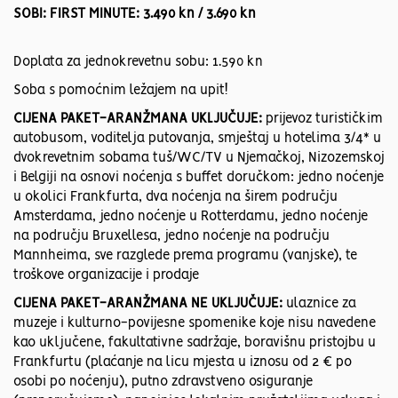
SOBI: FIRST MINUTE: 3.490 kn / 3.690 kn
Doplata za jednokrevetnu sobu: 1.590 kn
Soba s pomoćnim ležajem na upit!
CIJENA PAKET-ARANŽMANA UKLJUČUJE:
prijevoz turističkim
autobusom, voditelja putovanja, smještaj u hotelima 3/4* u
dvokrevetnim sobama tuš/WC/TV u Njemačkoj, Nizozemskoj
i Belgiji na osnovi noćenja s buffet doručkom: jedno noćenje
u okolici Frankfurta, dva noćenja na širem području
Amsterdama, jedno noćenje u Rotterdamu, jedno noćenje
na području Bruxellesa, jedno noćenje na području
Mannheima, sve razglede prema programu (vanjske), te
troškove organizacije i prodaje
CIJENA PAKET-ARANŽMANA NE UKLJUČUJE:
ulaznice za
muzeje i kulturno-povijesne spomenike koje nisu navedene
kao uključene, fakultativne sadržaje, boravišnu pristojbu u
Frankfurtu (plaćanje na licu mjesta u iznosu od 2 € po
osobi po noćenju), putno zdravstveno osiguranje