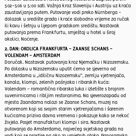
502-506 u 5:00 sati. Vožnja kroz Sloveniju i Austriju uz kraća
zaustavljanja putem. Putovanje vodi preko Nürnberga -
dolazak u središte grada i kraće slobodno vrijeme za ručak
ili kavu i šetnju u lijepom gradskom središtu. Nastavak
putovanja prema Frankfurtu, smještaj u hotel u široj
okolici. Noćenje.
2. DAN: OKOLICA FRANKFURTA - ZAANSE SCHANS -
VOLENDAM - AMSTERDAM
Doručak. Nastavak putovanja kroz Njemačku i Nizozemsku.
Po dolasku u Nizozemsku uputit ćemo se sjeverno od
Amsterdama u „idiličnu Nizozemsku“, zemlju vjetrenjača,
kanala, klompi, zelenih pašnjaka i ribarskih kuća:
Volendam - romantična ribarska luka i izletište s brojnim
suvenirnicama i ribljim restoranima. Na sjeverozapadu od
mjesta Zaandama nalazi se Zaanse Schans, muzej na
otvorenom koji sa svojim starim vjetrenjačama i šarenim
kućicama priziva davna vremena i pokazuje kako se nekoć
živjelo. Posjet manufakturi klompi i sira. Nastavak
putovanja do Amsterdama, najvećeg svjetskog grada na