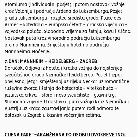
Atomiuma (individualni posjet) i potom nastavak vožnje
kroz Valoniju i područje Ardena do Luksemburga. Posjet
gradu Luksemburgu i razgled središta grada: Place des
Armes - katedrala - europska četvrt - gradska vijećnica -
vojvodska palača. Slobodno vrijeme za šetnju, kavu i slično.
Nastavak puta kroz vinorodna području Luksemburga
prema Mannheimu. Smještaj u hotel na području
Mannheima. Noćenje.
7. DAN: MANNHEIM - HEIDELBERG - ZAGREB
Doručak. Odjava iz hotela i kratka vožnja do najstarijeg
sveučilišnog grada Njemačke Heidelberga. Posjet lijepoj
povijesnoj jezgri smještenoj uz rijeku Neckar uz romantične
ruševine dvorca i šetnja do katedrale - viteška kuća -
jezuitska crkva - staro i novo sveučilište - glavni trg.
Slobodno vrijeme. U nastavku puta vožnja kroz Njemačku i
Austriju uz kraća zaustavljanja putem radi odmora te
dolazak u Zagreb u kasnim večernjim satima.
CIJENA PAKET-ARANŽMANA PO OSOBI U DVOKREVETNOJ