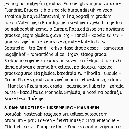
jednog od najljepših gradova Europe, glavni grad zapadne
Flandrije. Bruges je bio središte burgundijskih vojvoda,
smatran je najveličanstvenijim i najbogatijim gradom
nakon Valencije, a Flandrija je u srednjem vijeku bila jedna
od najbogatijih zemalja Europe. Razgled živopisne povijesne
gradske jezgre pješice: glavni trg - kanali - kapela sv. Krvi -
gradska vijećnica - cehovske zgrade - katedrala sv.
Spasitelja - trg Zand - crkva Naše drage gospe - samostan
Begeijnhof - romantične ulice i trgovi starog grada.
Slobodno vrijeme za kupovinu suvenira i šetnju. U nastavku
dana putovanje prema Bruxellesu, po dolasku razgled
gradskog središta pješice: katedrala sv. Mihovila i Gudule -
Grand Place s gradskom vijećnicom i cehovskim zgradama
- Maneken Pis, simbol grada - galerija sv. Huberta - zgrada
burze - kazalište La Monnaie. Smještaj u hotel na području
Bruxellesa. Noćenje.
6. DAN: BRUXELLES - LUKSEMBURG - MANNHEIM
Doručak. Nastavak razgleda Bruxellesa autobusom:
Atomium - park Laeken - četvrt muzeja Cinquentenaire -
Etterbek, četvrt Europske Unije. Kraće slobodno vrijeme kraj