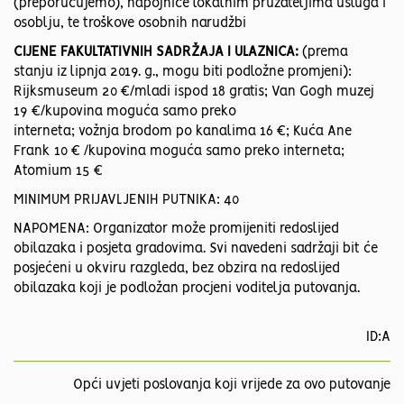
(preporučujemo), napojnice lokalnim pružateljima usluga i
osoblju, te troškove osobnih narudžbi
CIJENE FAKULTATIVNIH SADRŽAJA I ULAZNICA:
(prema
stanju iz lipnja 2019. g., mogu biti podložne promjeni):
Rijksmuseum 20 €/mladi ispod 18 gratis; Van Gogh muzej
19 €/kupovina moguća samo preko
interneta; vožnja brodom po kanalima 16 €; Kuća Ane
Frank 10 € /kupovina moguća samo preko interneta;
Atomium 15 €
MINIMUM PRIJAVLJENIH PUTNIKA: 40
NAPOMENA: Organizator može promijeniti redoslijed
obilazaka i posjeta gradovima. Svi navedeni sadržaji bit će
posjećeni u okviru razgleda, bez obzira na redoslijed
obilazaka koji je podložan procjeni voditelja putovanja.
ID:A
Opći uvjeti poslovanja koji vrijede za ovo putovanje