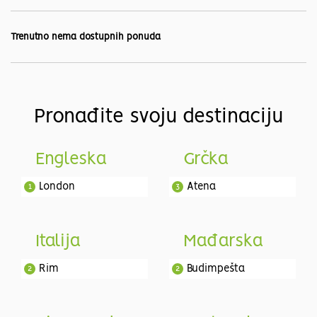
Trenutno nema dostupnih ponuda
Pronađite svoju destinaciju
Engleska
Grčka
London
Atena
1
3
Italija
Mađarska
Rim
Budimpešta
2
2