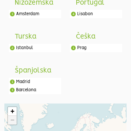
Nizozemska
Portugal
Amsterdam
Lisabon
1
4
Turska
Češka
Istanbul
Prag
2
1
Španjolska
Madrid
1
Barcelona
1
+
−