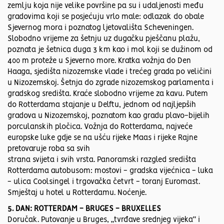
zemlju koja nije velike površine pa su i udaljenosti među
gradovima koji se posjećuju vrlo male: odlazak do obale
Sjevernog mora i poznatog ljetovališta Scheveningen.
Slobodno vrijeme za šetnju uz dugačku pješčanu plažu,
poznata je šetnica duga 3 km kao i mol koji se dužinom od
400 m proteže u Sjeverno more. Kratka vožnja do Den
Haaga, sjedišta nizozemske vlade i trećeg grada po veličini
u Nizozemskoj. Šetnja do zgrade nizozemskog parlamenta i
gradskog središta. Kraće slobodno vrijeme za kavu. Putem
do Rotterdama stajanje u Delftu, jednom od najljepših
gradova u Nizozemskoj, poznatom kao gradu plavo-bijelih
porculanskih pločica. Vožnja do Rotterdama, najveće
europske luke gdje se na ušću rijeke Maas i rijeke Rajne
pretovaruje roba sa svih
strana svijeta i svih vrsta. Panoramski razgled središta
Rotterdama autobusom: mostovi - gradska vijećnica - luka
- ulica Coolsingel i trgovačka četvrt - toranj Euromast.
Smještaj u hotel u Rotterdamu. Noćenje.
5. DAN: ROTTERDAM - BRUGES - BRUXELLES
Doručak. Putovanje u Bruges, „tvrđave srednjeg vijeka“ i