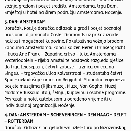
vodi koji se prostire na oko 70 umjetnih otoka. Panoramska
vožnja gradom i posjet središtu Amsterdama, trgu Dam.
Smještaj u hotel na širem području Amsterdama. Noćenje.
3. DAN: AMSTERDAM
Doručak. Poslije doručka odlazak u grad i posjet poznatoj
brusionici dijamanata Coster Diamonds uz prikaz izrade
nakita i mogućnost kupovine. Fakultativna vožnja brodom
kanalima Amsterdama: kanali Kaizer, Heren i Prinsengracht
- kuća Ane Frank - Zapadna crkva - luka Amsterdama -
Waterlooplein - rijeka Amstel te nastavak razgleda pješice
do trga Leidseplein, četvrti zabave - tržnica cvijeća na
Singelu - trgovačka ulica Kalverstraat - studentska četvrt
Spui - nekadašnji samostan Begijnhof. Slobodno vrijeme za
posjete muzejima (Rijksmuzej, Muzej Van Gogha, Muzej
Madame Tussaud, itd.), šetnju, kupovinu i osobne programe.
Povratak u hotel autobusom u određeno vrijeme ili u
individualnoj organizaciji. Noćenje.
4. DAN: AMSTERDAM - SCHEVENINGEN - DEN HAAG - DELFT
- ROTTERDAM
Doručak. Odlazak na cjelodnevni izlet-turu po Nizozemskoj,