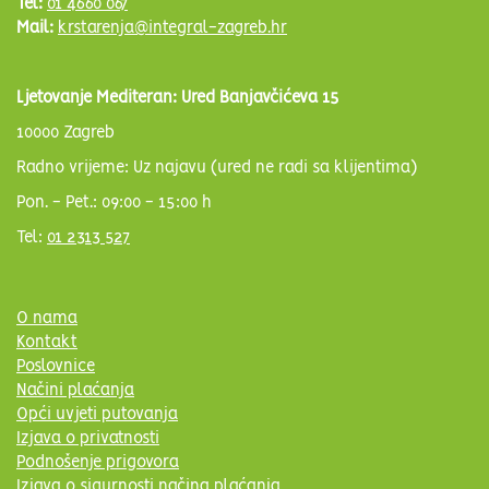
Tel:
01 4660 067
Mail:
krstarenja@integral-zagreb.hr
Ljetovanje Mediteran: Ured Banjavčićeva 15
10000 Zagreb
Radno vrijeme: Uz najavu (ured ne radi sa klijentima)
Pon. - Pet.: 09:00 - 15:00 h
Tel:
01 2313 527
O nama
Kontakt
Poslovnice
Načini plaćanja
Opći uvjeti putovanja
Izjava o privatnosti
Podnošenje prigovora
Izjava o sigurnosti načina plaćanja