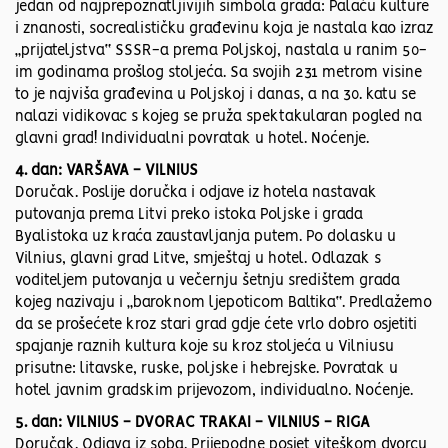
jedan od najprepoznatljivijih simbola grada: Palaču kulture
i znanosti, socrealističku građevinu koja je nastala kao izraz
„prijateljstva“ SSSR-a prema Poljskoj, nastala u ranim 50-
im godinama prošlog stoljeća. Sa svojih 231 metrom visine
to je najviša građevina u Poljskoj i danas, a na 30. katu se
nalazi vidikovac s kojeg se pruža spektakularan pogled na
glavni grad! Individualni povratak u hotel. Noćenje.
4. dan: VARŠAVA - VILNIUS
Doručak. Poslije doručka i odjave iz hotela nastavak
putovanja prema Litvi preko istoka Poljske i grada
Byalistoka uz kraća zaustavljanja putem. Po dolasku u
Vilnius, glavni grad Litve, smještaj u hotel. Odlazak s
voditeljem putovanja u večernju šetnju središtem grada
kojeg nazivaju i „baroknom ljepoticom Baltika“. Predlažemo
da se prošećete kroz stari grad gdje ćete vrlo dobro osjetiti
spajanje raznih kultura koje su kroz stoljeća u Vilniusu
prisutne: litavske, ruske, poljske i hebrejske. Povratak u
hotel javnim gradskim prijevozom, individualno. Noćenje.
5. dan: VILNIUS - DVORAC TRAKAI - VILNIUS - RIGA
Doručak. Odjava iz soba. Prijepodne posjet viteškom dvorcu