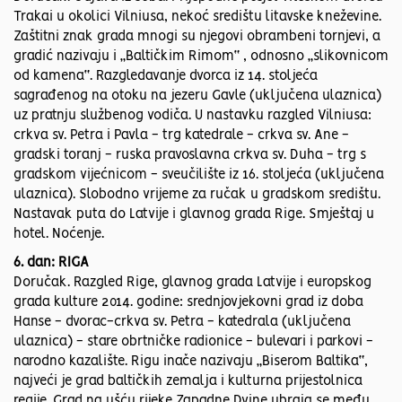
Trakai u okolici Vilniusa, nekoć središtu litavske kneževine.
Zaštitni znak grada mnogi su njegovi obrambeni tornjevi, a
gradić nazivaju i „Baltičkim Rimom“ , odnosno „slikovnicom
od kamena“. Razgledavanje dvorca iz 14. stoljeća
sagrađenog na otoku na jezeru Gavle (uključena ulaznica)
uz pratnju službenog vodiča. U nastavku razgled Vilniusa:
crkva sv. Petra i Pavla - trg katedrale - crkva sv. Ane -
gradski toranj - ruska pravoslavna crkva sv. Duha - trg s
gradskom vijećnicom - sveučilište iz 16. stoljeća (uključena
ulaznica). Slobodno vrijeme za ručak u gradskom središtu.
Nastavak puta do Latvije i glavnog grada Rige. Smještaj u
hotel. Noćenje.
6. dan: RIGA
Doručak. Razgled Rige, glavnog grada Latvije i europskog
grada kulture 2014. godine: srednjovjekovni grad iz doba
Hanse - dvorac-crkva sv. Petra - katedrala (uključena
ulaznica) - stare obrtničke radionice - bulevari i parkovi -
narodno kazalište. Rigu inače nazivaju „Biserom Baltika“,
najveći je grad baltičkih zemalja i kulturna prijestolnica
regije. Grad na ušću rijeke Zapadne Dvine ubraja se među