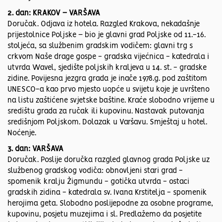
2. dan: KRAKOV – VARŠAVA
Doručak. Odjava iz hotela. Razgled Krakova, nekadašnje
prijestolnice Poljske – bio je glavni grad Poljske od 11.-16.
stoljeća, sa službenim gradskim vodičem: glavni trg s
crkvom Naše drage gospe - gradska vijećnica - katedrala i
utvrda Wavel, sjedište poljskih kraljeva u 14. st. - gradske
zidine. Povijesna jezgra grada je inače 1978.g. pod zaštitom
UNESCO-a kao prvo mjesto uopće u svijetu koje je uvršteno
na listu zaštićene svjetske baštine. Kraće slobodno vrijeme u
središtu grada za ručak ili kupovinu. Nastavak putovanja
središnjom Poljskom. Dolazak u Varšavu. Smještaj u hotel.
Noćenje.
3. dan: VARŠAVA
Doručak. Poslije doručka razgled glavnog grada Poljske uz
službenog gradskog vodiča: obnovljeni stari grad -
spomenik kralju Žigmundu - gotička utvrda - ostaci
gradskih zidina - katedrala sv. Ivana Krstitelja - spomenik
herojima geta. Slobodno poslijepodne za osobne programe,
kupovinu, posjetu muzejima i sl. Predlažemo da posjetite