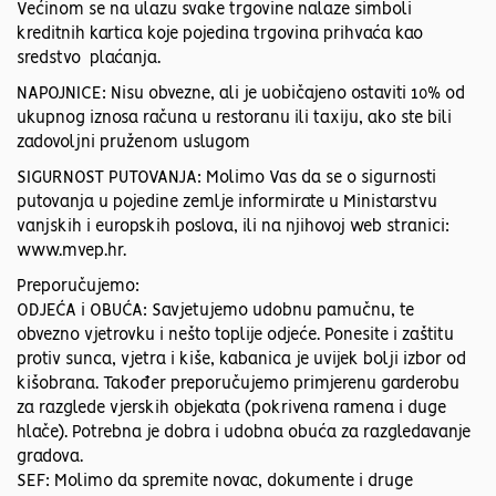
Većinom se na ulazu svake trgovine nalaze simboli
kreditnih kartica koje pojedina trgovina prihvaća kao
sredstvo plaćanja.
NAPOJNICE: Nisu obvezne, ali je uobičajeno ostaviti 10% od
ukupnog iznosa računa u restoranu ili taxiju, ako ste bili
zadovoljni pruženom uslugom
SIGURNOST PUTOVANJA: Molimo Vas da se o sigurnosti
putovanja u pojedine zemlje informirate u Ministarstvu
vanjskih i europskih poslova, ili na njihovoj web stranici:
www.mvep.hr.
Preporučujemo:
ODJEĆA i OBUĆA: Savjetujemo udobnu pamučnu, te
obvezno vjetrovku i nešto toplije odjeće. Ponesite i zaštitu
protiv sunca, vjetra i kiše, kabanica je uvijek bolji izbor od
kišobrana. Također preporučujemo primjerenu garderobu
za razglede vjerskih objekata (pokrivena ramena i duge
hlače). Potrebna je dobra i udobna obuća za razgledavanje
gradova.
SEF: Molimo da spremite novac, dokumente i druge