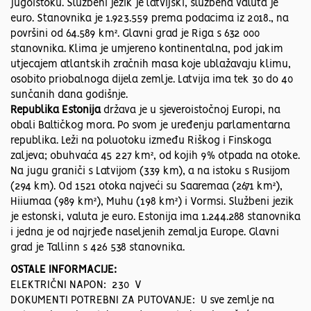
jugoistoku. Službeni jezik je latvijski, službena valuta je
euro. Stanovnika je 1.923.559 prema podacima iz 2018., na
površini od 64.589 km². Glavni grad je Riga s 632 000
stanovnika. Klima je umjereno kontinentalna, pod jakim
utjecajem atlantskih zračnih masa koje ublažavaju klimu,
osobito priobalnoga dijela zemlje. Latvija ima tek 30 do 40
sunčanih dana godišnje.
Republika Estonija
država je u sjeveroistočnoj Europi, na
obali Baltičkog mora. Po svom je uređenju parlamentarna
republika. Leži na poluotoku između Riškog i Finskoga
zaljeva; obuhvaća 45 227 km², od kojih 9% otpada na otoke.
Na jugu graniči s Latvijom (339 km), a na istoku s Rusijom
(294 km). Od 1521 otoka najveći su Saaremaa (2671 km²),
Hiiumaa (989 km²), Muhu (198 km²) i Vormsi. Službeni jezik
je estonski, valuta je euro. Estonija ima 1.244.288 stanovnika
i jedna je od najrjeđe naseljenih zemalja Europe. Glavni
grad je Tallinn s 426 538 stanovnika.
OSTALE INFORMACIJE:
ELEKTRIČNI NAPON: 230 V
DOKUMENTI POTREBNI ZA PUTOVANJE: U sve zemlje na