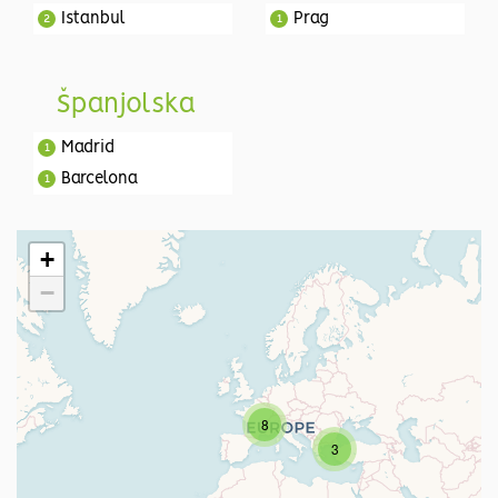
Istanbul
Prag
2
1
Španjolska
Madrid
1
Barcelona
1
+
−
8
3