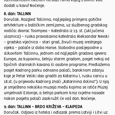
tamnosmeđim likerom na bazi ruma kojeg Estonci vole
dodati u kavu! Noćenje.
8. dan: TALLINN
Doručak. Razgled Tallinna, najljepšeg primjera gotičke
arhitekture u baltičkim zemljama, uz službenog gradskog
vodiča: dvorac Toompea - katedrala iz 13. st. (uključena
ulaznica) - ruska pravoslavna katedrala Aleksandar Nevski
- gradska vijećnica - stari grad, živući muzej srednjega
vijeka - palače iz doba Hanse. Slobodno poslijepodne u
slikovitom Tallinnu, jednom od najljepših gradova sjevera
Europe, za kupovinu, šetnju starim gradom, posjet nekoj od
tipičnih starinskih kavana ili osobne programe. Predlažemo
posjet Kadriorg parku odnosno palači, baroknom zdanju
koje je Petar Veliki dao graditi za Katarinu I, rusku caricu u
18.st. (u prijevodu Kadriorg znači „Katarinina dolina“). U njoj
je smješteno nekoliko muzeja među kojima se ističe Muzej
umjetnosti Estonije, a šetnja parkom kroz cvjetne nasade
nakon posjeta palači zaokružit će vaš dan. Noćenje.
9. dan: TALLINN - BRDO KRIŽEVA - KLAIPEDA
Doručak. Odjava iz hotela i odlazak prema Latviji i Litvi uz