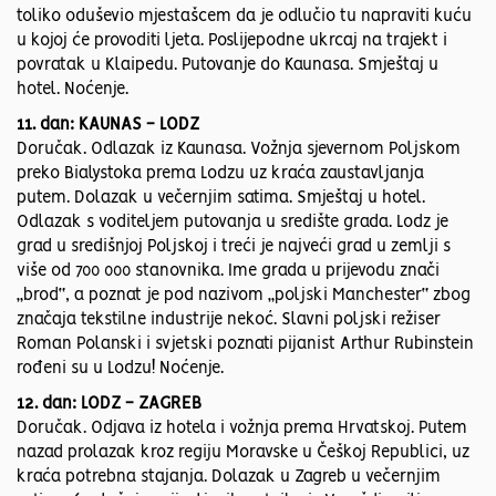
toliko oduševio mjestašcem da je odlučio tu napraviti kuću
u kojoj će provoditi ljeta. Poslijepodne ukrcaj na trajekt i
povratak u Klaipedu. Putovanje do Kaunasa. Smještaj u
hotel. Noćenje.
11. dan: KAUNAS - LODZ
Doručak. Odlazak iz Kaunasa. Vožnja sjevernom Poljskom
preko Bialystoka prema Lodzu uz kraća zaustavljanja
putem. Dolazak u večernjim satima. Smještaj u hotel.
Odlazak s voditeljem putovanja u središte grada. Lodz je
grad u središnjoj Poljskoj i treći je najveći grad u zemlji s
više od 700 000 stanovnika. Ime grada u prijevodu znači
„brod“, a poznat je pod nazivom „poljski Manchester“ zbog
značaja tekstilne industrije nekoć. Slavni poljski režiser
Roman Polanski i svjetski poznati pijanist Arthur Rubinstein
rođeni su u Lodzu! Noćenje.
12. dan: LODZ - ZAGREB
Doručak. Odjava iz hotela i vožnja prema Hrvatskoj. Putem
nazad prolazak kroz regiju Moravske u Češkoj Republici, uz
kraća potrebna stajanja. Dolazak u Zagreb u večernjim