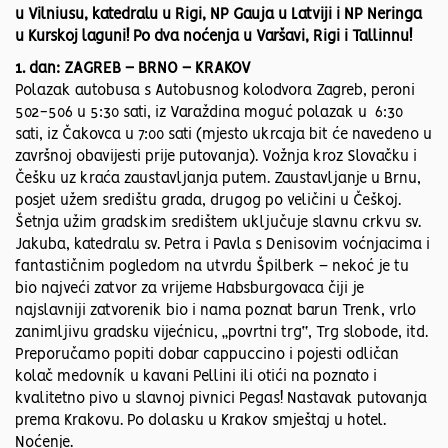
u Vilniusu, katedralu u Rigi, NP Gauja u Latviji i NP Neringa
u Kurskoj laguni! Po dva noćenja u Varšavi, Rigi i Tallinnu!
1. dan: ZAGREB – BRNO – KRAKOV
Polazak autobusa s Autobusnog kolodvora Zagreb, peroni
502-506 u 5:30 sati, iz Varaždina moguć polazak u 6:30
sati, iz Čakovca u 7:00 sati (mjesto ukrcaja bit će navedeno u
završnoj obavijesti prije putovanja). Vožnja kroz Slovačku i
Češku uz kraća zaustavljanja putem. Zaustavljanje u Brnu,
posjet užem središtu grada, drugog po veličini u Češkoj.
Šetnja užim gradskim središtem uključuje slavnu crkvu sv.
Jakuba, katedralu sv. Petra i Pavla s Denisovim voćnjacima i
fantastičnim pogledom na utvrdu Špilberk – nekoć je tu
bio najveći zatvor za vrijeme Habsburgovaca čiji je
najslavniji zatvorenik bio i nama poznat barun Trenk, vrlo
zanimljivu gradsku vijećnicu, „povrtni trg“, Trg slobode, itd.
Preporučamo popiti dobar cappuccino i pojesti odličan
kolač medovník u kavani Pellini ili otići na poznato i
kvalitetno pivo u slavnoj pivnici Pegas! Nastavak putovanja
prema Krakovu. Po dolasku u Krakov smještaj u hotel.
Noćenje.