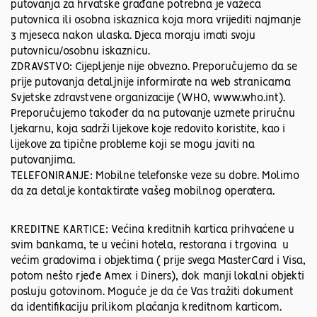
putovanja za hrvatske građane potrebna je važeća
putovnica ili osobna iskaznica koja mora vrijediti najmanje
3 mjeseca nakon ulaska. Djeca moraju imati svoju
putovnicu/osobnu iskaznicu.
ZDRAVSTVO: Cijepljenje nije obvezno. Preporučujemo da se
prije putovanja detaljnije informirate na web stranicama
Svjetske zdravstvene organizacije (WHO, www.who.int).
Preporučujemo također da na putovanje uzmete priručnu
ljekarnu, koja sadrži lijekove koje redovito koristite, kao i
lijekove za tipične probleme koji se mogu javiti na
putovanjima.
TELEFONIRANJE: Mobilne telefonske veze su dobre. Molimo
da za detalje kontaktirate vašeg mobilnog operatera.
KREDITNE KARTICE: Većina kreditnih kartica prihvaćene u
svim bankama, te u većini hotela, restorana i trgovina u
većim gradovima i objektima ( prije svega MasterCard i Visa,
potom nešto rjeđe Amex i Diners), dok manji lokalni objekti
posluju gotovinom. Moguće je da će Vas tražiti dokument
da identifikaciju prilikom plaćanja kreditnom karticom.