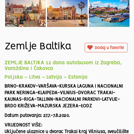
Zemlje Baltika
Dodaj u favorite
ZEMLJE BALTIKA 12 dana autobusom iz Zagreba,
Varaždina i Čakovca
Poljska – Litva – Latvija – Estonija
BRNO-KRAKOV-VARŠAVA-KURSKA LAGUNA I NACIONALNI
PARK NERINGA-KLAIPEDA-VILNIUS-DVORAC TRAKAI-
KAUNAS-RIGA-TALLINN-NACIONALNI PARKOVI-LATVIJE-
BRDO KRIŽEVA-MAZURSKA JEZERA-ŁODZ
Datum putovanja: 27.7.-7.8.2020.
VRIJEDNOST VIŠE:
Uključene ulaznice u dvorac Trakai kraj Vilniusa, sveučilište