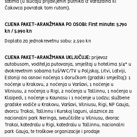
satima (u slučaju prijavljenih putnika iz Varaždina ili
Čakovca povratak tom rutom).
CIJENA PAKET-ARANŽMANA PO OSOBI: First minute: 5.790
kn / 5.990 kn
Doplata za jednokrevetnu sobu: 2.590 kn
CIJENA PAKET-ARANŽMANA UKLJUČUJE:
prijevoz
autobusom, voditelja putovanja, smještaj u hotelima 3/4* u
dvokrevetnim sobama tuš/WC/TV u Poljskoj, Litvi, Latviji,
Estoniji na osnovi noćenja s doručkom (gradski smještaj): 1
noćenje u Krakovu, 2 noćenja u Varšavi, 1 noćenje u
Vilniusu, 2 noćenja u Rigi, 2 noćenja u Tallinnu, 1 noćenja u
Klaipedi, 1 noćenje u Kaunasu i 1 noćenje u Lodzu; službene
gradske vodiče u Krakovu, Varšavi, Vilniusu, Rigi, NP Gauja,
dvorcu Trakai, Tallinnu i Kurskoj laguni, ulaznice za
nacionalni park Neringa, sveučilište u Vilniusu, dvorac
Trakai, katedralu u Rigi, katedralu u Tallinnu, nacionalni
park Gauja, te troškove organizacije i prodaje