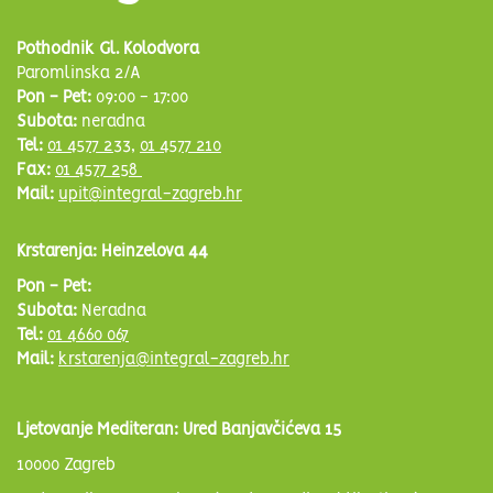
Pothodnik Gl. Kolodvora
Paromlinska 2/A
Pon - Pet:
09:00 - 17:00
Subota:
neradna
Tel:
01 4577 233
,
01 4577 210
Fax:
01 4577 258
Mail:
upit@integral-zagreb.hr
Krstarenja: Heinzelova 44
Pon - Pet:
Subota:
Neradna
Tel:
01 4660 067
Mail:
krstarenja@integral-zagreb.hr
Ljetovanje Mediteran: Ured Banjavčićeva 15
10000 Zagreb