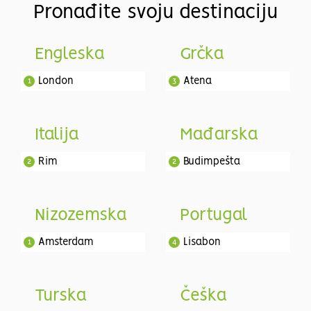
Pronađite svoju destinaciju
Engleska
Grčka
London
Atena
1
3
Italija
Mađarska
Rim
Budimpešta
2
2
Nizozemska
Portugal
Amsterdam
Lisabon
1
4
Turska
Češka