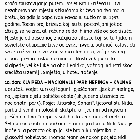
kraća zaustavljanja putem. Posjet Brdu križeva u Litvi,
nezaboravnom mjestu s tisućama križeva na dva mala
brežuljka gdje je papa Ivan Pavao II. služio misu 1993.
godine. Točan broj križeva koji su tu postavljani još od
1831.g. se ne zna, ali računa se da ih ima više od 100 tisuća!
Mjesto je od posebnog značaja za Litavce koji su tu tijekom
sovjetske okupacije Litve od 1944.-1990.g. putujući ostavljali
svoje križeve kao izraz ne samo identiteta, već pasivnog
otpora prema ruskoj dominaciji. Nastavak puta do
Klaipede, velike luke na obali Baltika, važnog industrijskog
središta u zemlji. Smještaj u hotel. Noćenje.
10. dan: KLAIPEDA - NACIONALNI PARK NERINGA - KAUNAS
Doručak. Posjet Kurskoj laguni i pješčanom „jeziku“ Neringe,
najljepšem dijelu baltičke obale (uključena ulaznica za
nacionalni park). Posjet „litavskoj Sahari“, ljetovalištu Nida,
parku drvenih mitoloških skulptura i jednim od najvećih
pješčanih dina Europe, visokih i do sedamdeset metara.
Šetnja nacionalnim parkom i starim gradom u Nidi. Nida je
inače bila poznato okupljalište brojnih umjetnika, a
glasoviti nobelovac Thomas Mann se nakon posjeta Nidi