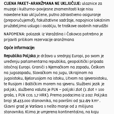
CIJENA PAKET-ARANŽMANA NE UKLJUČUJE:
ulaznice za
muzeje i kulturno-povijesne znamenitosti koje nisu
navedene kao uključene, putno zdravstveno osiguranje
(preporučujemo!), fakultativne sadržaje, napojnice lokalnim
pružateljima usluga i osoblju, te troškove osobnih narudžbi
NAPOMENA: polazak iz Varaždina i Čakovca potrebno je
prijaviti prilikom rezervacije aranžmana
Opće informacije:
Republika Poljska
je država u srednjoj Europi, po svom je
uređenju parlamentarna republika, geopolitički pripada
istočnoj Europi. Graniči s Njemačkom na zapadu, Češkom
na jugozapadu, Slovačkom na jugu, Ukrajinom na
jugoistoku, Bjelorusijom na istoku, Litvom na sjeveroistoku,
te Rusijom i Baltičkim morem na sjeveru. Službeni jezik je
poljski, službena valuta je PLN – poljski zlot (1 zlot = 100
groša, 1 PLN cca. 1,7 HRK). Prema podacima iz 2017. Poljska
broji 38.433.000 stanovnika, na površini od 312.679 km² .
Glavni grad je Varšava s nešto manje od 2 milijuna
stanovnika. Klima je umjerena kontinentalna, na koju