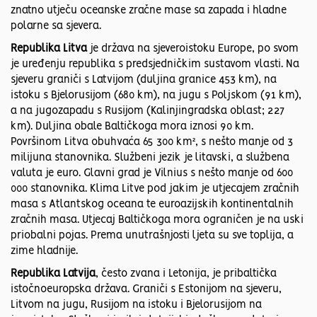
znatno utječu oceanske zračne mase sa zapada i hladne
polarne sa sjevera.
Republika Litva
je država na sjeveroistoku Europe, po svom
je uređenju republika s predsjedničkim sustavom vlasti. Na
sjeveru graniči s Latvijom (duljina granice 453 km), na
istoku s Bjelorusijom (680 km), na jugu s Poljskom (91 km),
a na jugozapadu s Rusijom (Kalinjingradska oblast; 227
km). Duljina obale Baltičkoga mora iznosi 90 km.
Površinom Litva obuhvaća 65 300 km², s nešto manje od 3
milijuna stanovnika. Službeni jezik je litavski, a službena
valuta je euro. Glavni grad je Vilnius s nešto manje od 600
000 stanovnika. Klima Litve pod jakim je utjecajem zračnih
masa s Atlantskog oceana te euroazijskih kontinentalnih
zračnih masa. Utjecaj Baltičkoga mora ograničen je na uski
priobalni pojas. Prema unutrašnjosti ljeta su sve toplija, a
zime hladnije.
Republika Latvija
, često zvana i Letonija, je pribaltička
istočnoeuropska država. Graniči s Estonijom na sjeveru,
Litvom na jugu, Rusijom na istoku i Bjelorusijom na