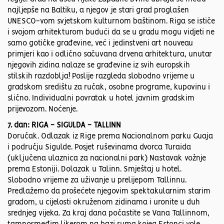
najljepše na Baltiku, a njegov je stari grad proglašen
UNESCO-vom svjetskom kulturnom baštinom. Riga se ističe
i svojom arhitekturom budući da se u gradu mogu vidjeti ne
samo gotičke građevine, već i jedinstveni art nouveau
primjeri kao i odlično sačuvana drvena arhitektura, unutar
njegovih zidina nalaze se građevine iz svih europskih
stilskih razdoblja! Poslije razgleda slobodno vrijeme u
gradskom središtu za ručak, osobne programe, kupovinu i
slično. Individualni povratak u hotel javnim gradskim
prijevozom. Noćenje.
7. dan: RIGA - SIGULDA - TALLINN
Doručak. Odlazak iz Rige prema Nacionalnom parku Guaja
i području Sigulde. Posjet ruševinama dvorca Turaida
(uključena ulaznica za nacionalni park) Nastavak vožnje
prema Estoniji. Dolazak u Talinn. Smještaj u hotel.
Slobodno vrijeme za uživanje u prelijepom Tallinnu.
Predlažemo da prošećete njegovim spektakularnim starim
gradom, u cijelosti okruženom zidinama i uronite u duh
srednjeg vijeka. Za kraj dana počastite se Vana Tallinnom,