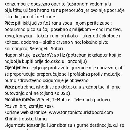
konzumacije obavezno operite flaširanom vodom i/ili
oljuštite; ulična hrana se ne preporuča jer ovo nije područje
s tradicijom ulične hrane.
Piće:
piti isključivo flaširanu vodu i njom perite zube,;
popularna pića su čaj, posebno s mlijekom – chai maziva,
kava, konyagi – lokalni gin, afrikoko – liker od čokolade i
kokosa, dodoma – slatko crveno vino; lokalno pivo:
Kilimanjaro, Serengeti, Safari
Napon struje: 220/240V; 50 Hz (potreban je adapter koji je
najbolje kupiti prije dolaska u Tanzaniju)
Cijepljenje:
cijepljenje protiv žute groznice nije obavezno, ali
se preporučuje; preporučuje se i profilaksa protiv malarije;
putno zdravstveno osiguranje je obavezno
Viza
: potrebna, ishodi se po dolasku u zračnoj luci ili prije
putovanja online (cijena 50 USD)
Mobilne mreže:
VIPnet, T-Mobile i Telemach partneri
Pozivni broj zemlje: +255
Korisne web stranice: www.tanzaniatouristboard.com
Klima
: tropska klima
Sigurnost: Tanzanija i Zanzibar su sigurne destinacije, ali se