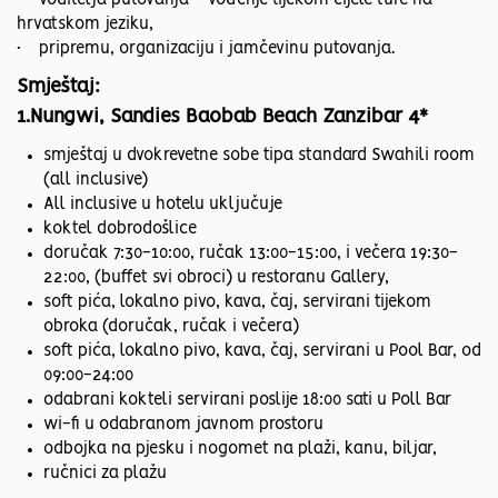
• voditelja putovanja – vođenje tijekom cijele ture na
hrvatskom jeziku,
• pripremu, organizaciju i jamčevinu putovanja.
Smještaj:
1.Nungwi, Sandies Baobab Beach Zanzibar 4*
smještaj u dvokrevetne sobe tipa standard Swahili room
(all inclusive)
All inclusive u hotelu uključuje
koktel dobrodošlice
doručak 7:30-10:00, ručak 13:00-15:00, i večera 19:30-
22:00, (buffet svi obroci) u restoranu Gallery,
soft pića, lokalno pivo, kava, čaj, servirani tijekom
obroka (doručak, ručak i večera)
soft pića, lokalno pivo, kava, čaj, servirani u Pool Bar, od
09:00-24:00
odabrani kokteli servirani poslije 18:00 sati u Poll Bar
wi-fi u odabranom javnom prostoru
odbojka na pjesku i nogomet na plaži, kanu, biljar,
ručnici za plažu