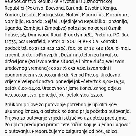
Veleposlanstvo Republike Hrvatske u Južnoafričkoj
Republici (Pokriva: Bocvana, Burundi, Esvatini, Kenija,
Komori, Lesoto, Madagaskar, Malavi, Mauricijus, Mozambik,
Namibija, Ruanda, Sejšeli, Ujedinjena Republika Tanzanija,
Uganda, Zambija i Zimbabve) nalazi se na adresi Ozmik
House, 165 Lynnwood Road, Brooklyn 0181, Pretoria. P.O. Box
11335, 0028 Hatfield, Pretoria, SOUTH AFRICA. Kontakt
podaci: tel. 00 27 12 342 1206, fax. 00 27 12 342 1819, e-mail.
croemb.pretoria@mvep.hr. Dežurni telefon za hrvatske
državljane (za izvanredne situacije i hitne slučajeve izvan
uredovnog vremena): 00 27 76 052 5431 Izvanredni i
opunomoćeni veleposlanik: dr. Nenad Prelog. Uredovno
vrijeme Veleposlanstva: ponedjeljak-četvrtak 8,00-16,30,
petak 8,00-14,00. Uredovno vrijeme Konzularnog odjela
Veleposlanstva: ponedjeljak-petak 9,00-12,00.
Prilikom prijave za putovanje potrebno je uplatiti 40%
ukupnog iznosa, a ostatak 30 dana prije početka putovanja.
Prijava za putovanje vrijedi isključivo uz uplatu predujma.
Po uplati predujma primit ćete račun koji je ujedno i ugovor
o putovanju. Preporučujemo osiguranje od posljedica