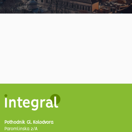
Pothodnik Gl. Kolodvora
Paromlinska 2/A