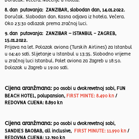
Doručak. Večera. Noćenje u hotelu.
8. dan putovanja: ZANZIBAR, slobodan dan, 14.01.2022.
Doručak. Slobodan dan. Kasna odjava iz hotela. Večera.
Oko 23:30 odlazak prema zračnoj luci.
9. dan putovanja: ZANZIBAR – ISTANBUL - ZAGREB,
15.01.2022.
Prijava na let. Polazak aviona (Turskih Airlines) za Istanbul
u 04:40 sati. Slijetanje u Istanbul u 13:35. Slobodno vrijeme
u zračnoj luci Istanbul. Polet aviona za Zagreb u 18:50.
Dolazak u Zagreb u 19:00 sati.
Cijena aranžmana:
po osobi u dvokrevetnoj sobi, FUN
BEACH HOTEL, polupansion,
FIRST MINTE: 8.490 kn
/
REDOVNA CIJENA: 8.890 kn
Cijena aranžmana:
po osobi u dvokrevetnoj sobi,
SANDIES BAOBAB, all inclusive,
FIRST MINUTE: 11.990 kn
/
REDOVNA CIJENA: 12.390 kn