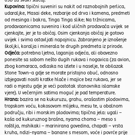
USD za svaki slučaj.
Kupovina:
tipični suveniri su nakit od raznobojnih perlica,
udaraljke, Masai deke, rezbarije od drva i kamena, predmeti
od mesinga i bakra, Tinga Tinga slike; Na tržnicama,
prodavaonicama suvenira i kod uličnih prodavača uvijek se
cjenkajte, jer je to običaj. Osim cjenkanja običaj je gotovo
uvijek i svima ostavljati napojnicu. Zabranjeno je iznošenje
školjki, koralja i minerala te drugih predmeta iz prirode.
Odjeća:
potrebna ljetna, laganija odjeća, ali obavezno
ponesite sa sobom nešto dugih rukava i nogavica (za avion,
zbog komaraca, odlaska na izlete i u naselje, te obilazak
Stone Town-a gdje se morate pristojno obuć, odnosno
izbjegavati nositi kratke hlače i majice bez rukava, jer se
radi o mjestu gdje je veći postotak stanovnika islamske
vjere). U večernjim satima moguć je pad temperature.
Hrana:
bazira se na kukuruzu, grahu, orašastim plodovima,
tropskom voću, kokosovom mlijeku, mesu te, u obalnom
području, ribi i morskim plodovima; tipična jela: ugali –
kaša od kukuruznog brašna, nyama choma – meso s
roštilja, mshikaki – marinirana govedina, chapati – vrsta
kruha, ndizi-nyama – banane s mesom, voće i povrće prije