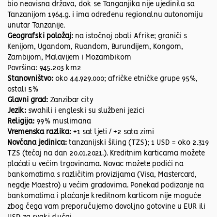
bio neovisna država, dok se Tanganjika nije ujedinila sa
Tanzanijom 1964.g. i ima određenu regionalnu autonomiju
unutar Tanzanije.
Geografski položaj:
na istočnoj obali Afrike; graniči s
Kenijom, Ugandom, Ruandom, Burundijem, Kongom,
Zambijom, Malavijem i Mozambikom
Površina: 945.203 km2
Stanovništvo:
oko 44.929.000; afričke etničke grupe 95%,
ostali 5%
Glavni grad:
Zanzibar city
Jezik:
swahili i engleski su službeni jezici
Religija:
99% muslimana
Vremenska razlika:
+1 sat ljeti / +2 sata zimi
Novčana jedinica:
tanzanijski šiling (TZS); 1 USD = oko 2.319
TZS (tečaj na dan 20.01.2021.). Kreditnim karticama možete
plaćati u većim trgovinama. Novac možete podići na
bankomatima s različitim provizijama (Visa, Mastercard,
negdje Maestro) u većim gradovima. Ponekad podizanje na
bankomatima i plaćanje kreditnom karticom nije moguće
zbog čega vam preporučujemo dovoljno gotovine u EUR ili