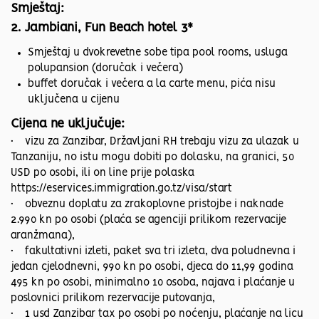
Smještaj:
2. Jambiani, Fun Beach hotel 3*
Smještaj u dvokrevetne sobe tipa pool rooms, usluga
polupansion (doručak i večera)
buffet doručak i večera a la carte menu, pića nisu
uključena u cijenu
Cijena ne uključuje:
• vizu za Zanzibar, Državljani RH trebaju vizu za ulazak u
Tanzaniju, no istu mogu dobiti po dolasku, na granici, 50
USD po osobi, ili on line prije polaska
https://eservices.immigration.go.tz/visa/start
• obveznu doplatu za zrakoplovne pristojbe i naknade
2.990 kn po osobi (plaća se agenciji prilikom rezervacije
aranžmana),
• fakultativni izleti, paket sva tri izleta, dva poludnevna i
jedan cjelodnevni, 990 kn po osobi, djeca do 11,99 godina
495 kn po osobi, minimalno 10 osoba, najava i plaćanje u
poslovnici prilikom rezervacije putovanja,
• 1 usd Zanzibar tax po osobi po noćenju, plaćanje na licu