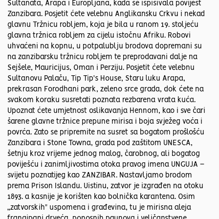
Sultanata, Arapa i Europljana, kada se ispisivala povijest
Zanzibara. Posjetit ćete velebnu Anglikansku Crkvu i nekad
glavnu Tržnicu robljem, koja je bila u ranom 19. stoljeću
glavna tržnica robljem za cijelu istočnu Afriku. Robovi
uhvaćeni na kopnu, u potpalublju brodova dopremani su
na zanzibarsku tržnicu robljem te preprodavani dalje na
Sejšele, Mauricijus, Oman i Perziju. Posjetit ćete velebnu
Sultanovu Palaču, Tip Tip's House, Staru luku Arapa,
prekrasan Forodhani park, zeleno srce grada, dok ćete na
svakom koraku susretati poznata rezbarena vrata kuća.
Upoznat ćete umjetnost oslikavanja Hennom, kao i sve čari
šarene glavne tržnice prepune mirisa i boja svježeg voća i
povrća. Zato se pripremite na susret sa bogatom prošlošću
Zanzibara i Stone Towna, grada pod zaštitom UNESCA,
šetnju kroz vrijeme jednog malog, čarobnog, ali bogatog
poviješću i zanimljivostima otoka pravog imena UNGUJA –
svijetu poznatijeg kao ZANZIBAR. Nastavljamo brodom
prema Prison Islandu. Uistinu, zatvor je izgrađen na otoku
1893. a kasnije je korišten kao bolnička karantena. Osim
„zatvorskih" uspomena i građevina, tu je mirisna aleja
frangipani drveća, ponosnih paunova i veličanstvene