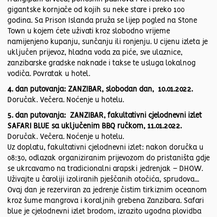
gigantske kornjače od kojih su neke stare i preko 100
godina. Sa Prison Islanda pruža se lijep pogled na Stone
Town u kojem ćete uživati kroz slobodno vrijeme
namijenjeno kupanju, sunčanju ili ronjenju. U cijenu izleta je
uključen prijevoz, hladna voda za piće, sve ulaznice,
zanzibarske gradske naknade i takse te usluga lokalnog
vodiča. Povratak u hotel.
4. dan putovanja: ZANZIBAR, slobodan dan, 10.01.2022.
Doručak. Večera. Noćenje u hotelu.
5. dan putovanja: ZANZIBAR, fakultativni cjelodnevni izlet
SAFARI BLUE sa uključenim BBQ ručkom, 11.01.2022.
Doručak. Večera. Noćenje u hotelu.
Uz doplatu, fakultativni cjelodnevni izlet: nakon doručka u
08:30, odlazak organiziranim prijevozom do pristaništa gdje
se ukrcavamo na tradicionalni arapski jedrenjak – DHOW.
Uživajte u čaroliji izoliranih pješčanih otočića, sprudova...
Ovaj dan je rezerviran za jedrenje čistim tirkiznim oceanom
kroz šume mangrova i koraljnih grebena Zanzibara. Safari
blue je cjelodnevni izlet brodom, izrazito ugodna plovidba