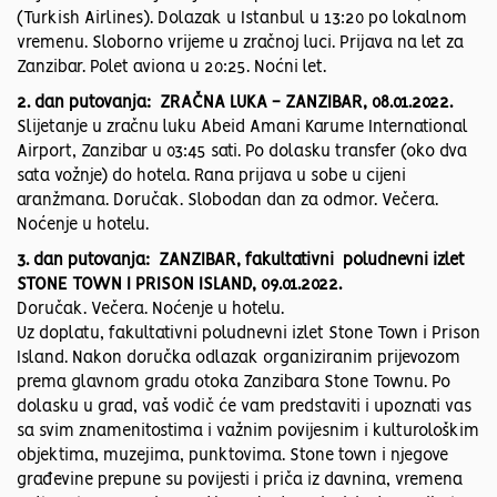
(Turkish Airlines). Dolazak u Istanbul u 13:20 po lokalnom
vremenu. Sloborno vrijeme u zračnoj luci. Prijava na let za
Zanzibar. Polet aviona u 20:25. Noćni let.
2. dan putovanja: ZRAČNA LUKA - ZANZIBAR, 08.01.2022.
Slijetanje u zračnu luku Abeid Amani Karume International
Airport, Zanzibar u 03:45 sati. Po dolasku transfer (oko dva
sata vožnje) do hotela. Rana prijava u sobe u cijeni
aranžmana. Doručak. Slobodan dan za odmor. Večera.
Noćenje u hotelu.
3. dan putovanja: ZANZIBAR, fakultativni poludnevni izlet
STONE TOWN I PRISON ISLAND, 09.01.2022.
Doručak. Večera. Noćenje u hotelu.
Uz doplatu, fakultativni poludnevni izlet Stone Town i Prison
Island. Nakon doručka odlazak organiziranim prijevozom
prema glavnom gradu otoka Zanzibara Stone Townu. Po
dolasku u grad, vaš vodič će vam predstaviti i upoznati vas
sa svim znamenitostima i važnim povijesnim i kulturološkim
objektima, muzejima, punktovima. Stone town i njegove
građevine prepune su povijesti i priča iz davnina, vremena