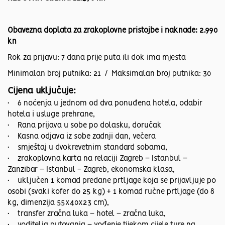
Obavezna doplata za zrakoplovne pristojbe i naknade: 2.990
kn
Rok za prijavu: 7 dana prije puta ili dok ima mjesta
Minimalan broj putnika: 21 / Maksimalan broj putnika: 30
Cijena uključuje:
• 6 noćenja u jednom od dva ponuđena hotela, odabir
hotela i usluge prehrane,
• Rana prijava u sobe po dolasku, doručak
• Kasna odjava iz sobe zadnji dan, večera
• smještaj u dvokrevetnim standard sobama,
• zrakoplovna karta na relaciji Zagreb – Istanbul –
Zanzibar – Istanbul - Zagreb, ekonomska klasa,
• uključen 1 komad predane prtljage koja se prijavljuje po
osobi (svaki kofer do 25 kg) + 1 komad ručne prtljage (do 8
kg, dimenzija 55x40x23 cm),
• transfer zračna luka – hotel – zračna luka,