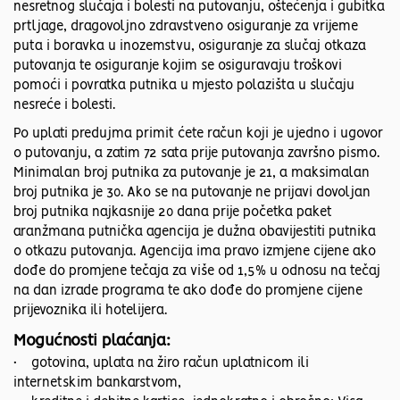
nesretnog slučaja i bolesti na putovanju, oštećenja i gubitka
prtljage, dragovoljno zdravstveno osiguranje za vrijeme
puta i boravka u inozemstvu, osiguranje za slučaj otkaza
putovanja te osiguranje kojim se osiguravaju troškovi
pomoći i povratka putnika u mjesto polazišta u slučaju
nesreće i bolesti.
Po uplati predujma primit ćete račun koji je ujedno i ugovor
o putovanju, a zatim 72 sata prije putovanja završno pismo.
Minimalan broj putnika za putovanje je 21, a maksimalan
broj putnika je 30. Ako se na putovanje ne prijavi dovoljan
broj putnika najkasnije 20 dana prije početka paket
aranžmana putnička agencija je dužna obavijestiti putnika
o otkazu putovanja. Agencija ima pravo izmjene cijene ako
dođe do promjene tečaja za više od 1,5% u odnosu na tečaj
na dan izrade programa te ako dođe do promjene cijene
prijevoznika ili hotelijera.
Mogućnosti plaćanja:
• gotovina, uplata na žiro račun uplatnicom ili
internetskim bankarstvom,