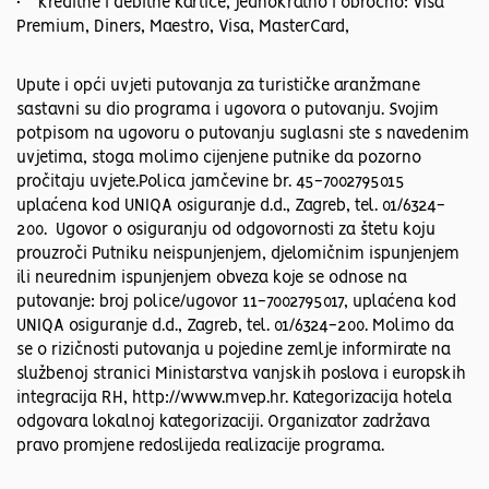
• kreditne i debitne kartice, jednokratno i obročno: Visa
Premium, Diners, Maestro, Visa, MasterCard,
Upute i opći uvjeti putovanja za turističke aranžmane
sastavni su dio programa i ugovora o putovanju. Svojim
potpisom na ugovoru o putovanju suglasni ste s navedenim
uvjetima, stoga molimo cijenjene putnike da pozorno
pročitaju uvjete.Polica jamčevine br. 45-7002795015
uplaćena kod UNIQA osiguranje d.d., Zagreb, tel. 01/6324-
200. Ugovor o osiguranju od odgovornosti za štetu koju
prouzroči Putniku neispunjenjem, djelomičnim ispunjenjem
ili neurednim ispunjenjem obveza koje se odnose na
putovanje: broj police/ugovor 11-7002795017, uplaćena kod
UNIQA osiguranje d.d., Zagreb, tel. 01/6324-200. Molimo da
se o rizičnosti putovanja u pojedine zemlje informirate na
službenoj stranici Ministarstva vanjskih poslova i europskih
integracija RH, http://www.mvep.hr. Kategorizacija hotela
odgovara lokalnoj kategorizaciji. Organizator zadržava
pravo promjene redoslijeda realizacije programa.