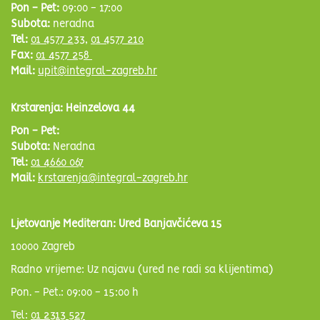
Pon - Pet:
09:00 - 17:00
Subota:
neradna
Tel:
01 4577 233
,
01 4577 210
Fax:
01 4577 258
Mail:
upit@integral-zagreb.hr
Krstarenja: Heinzelova 44
Pon - Pet:
Subota:
Neradna
Tel:
01 4660 067
Mail:
krstarenja@integral-zagreb.hr
Ljetovanje Mediteran: Ured Banjavčićeva 15
10000 Zagreb
Radno vrijeme: Uz najavu (ured ne radi sa klijentima)
Pon. - Pet.: 09:00 - 15:00 h
Tel:
01 2313 527