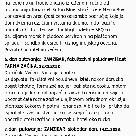
na jedrenjaku, tradicionalno izrađenom ručno od
mahagonija. Kroz izlet Safari Blue istražit ćete Menai Bay
Conservation Area (zaštićeno oceansko područje) koje je
dom dvjema različitim vrstama dupina, Indo-pacific
humpback i bottlenose. I highlight izleta – BBQ sa
delicijama morskih plodova serviranih na pješčanom
sprudu – sandbank usred tirkiznog indijskog oceana.
Povratak u hotel na večeru.
6. dan putovanja: ZANZIBAR, fakultativni poludnevni izlet
FARMA ZAČINA, 12.01.2022.
Doručak. Večera. Noćenje u hotelu.
Uz doplatu, fakultativni poludnevni izlet: nakon doručka,
posjet lokalnoj farmi začina, jer ipak ste na otoku, malom
otoku ali jednom od najvećih izvoznika začina na svijetu.
Upoznat ćete razne začine u njihovom prirodnom okružju,
plantaže kokosovih palmi i ananasa. A bit će to i prilika da
isprobate izvorne stvarne okuse svega što je priroda
podarila otoku začina. Povratak u hotel oko ručka.
7. dan putovanja: ZANZIBAR, slobodan dan, 13.01.2022.