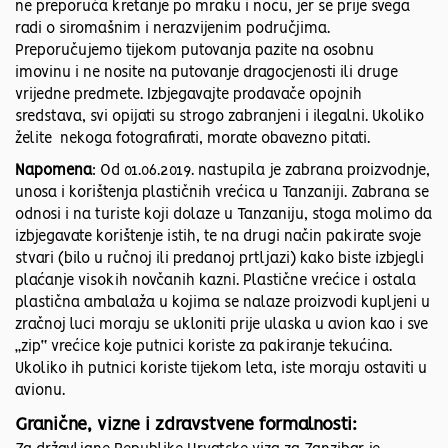
ne preporuča kretanje po mraku i noću, jer se prije svega
radi o siromašnim i nerazvijenim područjima.
Preporučujemo tijekom putovanja pazite na osobnu
imovinu i ne nosite na putovanje dragocjenosti ili druge
vrijedne predmete. Izbjegavajte prodavače opojnih
sredstava, svi opijati su strogo zabranjeni i ilegalni. Ukoliko
želite nekoga fotografirati, morate obavezno pitati.
Napomena
: Od 01.06.2019. nastupila je zabrana proizvodnje,
unosa i korištenja plastičnih vrećica u Tanzaniji. Zabrana se
odnosi i na turiste koji dolaze u Tanzaniju, stoga molimo da
izbjegavate korištenje istih, te na drugi način pakirate svoje
stvari (bilo u ručnoj ili predanoj prtljazi) kako biste izbjegli
plaćanje visokih novčanih kazni. Plastične vrećice i ostala
plastična ambalaža u kojima se nalaze proizvodi kupljeni u
zračnoj luci moraju se ukloniti prije ulaska u avion kao i sve
„zip“ vrećice koje putnici koriste za pakiranje tekućina.
Ukoliko ih putnici koriste tijekom leta, iste moraju ostaviti u
avionu.
Granične, vizne i zdravstvene formalnosti: