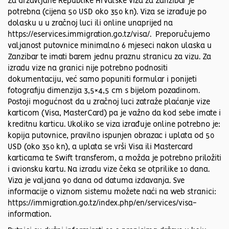
Za državljane Republike Hrvatske viza za Zanzibar je
potrebna (cijena 50 USD oko 350 kn). Viza se izrađuje po
dolasku u u zračnoj luci ili online unaprijed na
https://eservices.immigration.go.tz/visa/. Preporučujemo
valjanost putovnice minimalno 6 mjeseci nakon ulaska u
Zanzibar te imati barem jednu praznu stranicu za vizu. Za
izradu vize na granici nije potrebno podnositi
dokumentaciju, već samo popuniti formular i ponijeti
fotografiju dimenzija 3,5×4,5 cm s bijelom pozadinom.
Postoji mogućnost da u zračnoj luci zatraže plaćanje vize
karticom (Visa, MasterCard) pa je važno da kod sebe imate i
kreditnu karticu. Ukoliko se viza izrađuje online potrebno je:
kopija putovnice, pravilno ispunjen obrazac i uplata od 50
USD (oko 350 kn), a uplata se vrši Visa ili Mastercard
karticama te Swift transferom, a možda je potrebno priložiti
i avionsku kartu. Na izradu vize čeka se otprilike 10 dana.
Viza je valjana 90 dana od datuma izdavanja. Sve
informacije o viznom sistemu možete naći na web stranici:
https://immigration.go.tz/index.php/en/services/visa-
information.