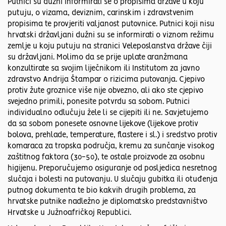
Putnici su dužni informirati se o propisima države u koju
putuju, o vizama, deviznim, carinskim i zdravstvenim
propisima te provjeriti valjanost putovnice. Putnici koji nisu
hrvatski državljani dužni su se informirati o viznom režimu
zemlje u koju putuju na stranici Veleposlanstva države čiji
su državljani. Molimo da se prije uplate aranžmana
konzultirate sa svojim liječnikom ili Institutom za javno
zdravstvo Andrija Štampar o rizicima putovanja. Cjepivo
protiv žute groznice više nije obvezno, ali ako ste cjepivo
svejedno primili, ponesite potvrdu sa sobom. Putnici
individualno odlučuju žele li se cijepiti ili ne. Savjetujemo
da sa sobom ponesete osnovne lijekove (lijekove protiv
bolova, prehlade, temperature, flastere i sl.) i sredstvo protiv
komaraca za tropska područja, kremu za sunčanje visokog
zaštitnog faktora (30-50), te ostale proizvode za osobnu
higijenu. Preporučujemo osiguranje od posljedica nesretnog
slučaja i bolesti na putovanju. U slučaju gubitka ili otuđenja
putnog dokumenta te bio kakvih drugih problema, za
hrvatske putnike nadležno je diplomatsko predstavništvo
Hrvatske u Južnoafričkoj Republici.