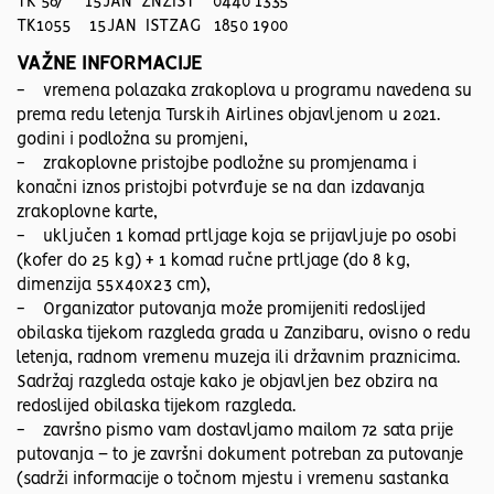
TK 567 15JAN ZNZIST 0440 1335
TK1055 15JAN ISTZAG 1850 1900
VAŽNE INFORMACIJE
- vremena polazaka zrakoplova u programu navedena su
prema redu letenja Turskih Airlines objavljenom u 2021.
godini i podložna su promjeni,
- zrakoplovne pristojbe podložne su promjenama i
konačni iznos pristojbi potvrđuje se na dan izdavanja
zrakoplovne karte,
- uključen 1 komad prtljage koja se prijavljuje po osobi
(kofer do 25 kg) + 1 komad ručne prtljage (do 8 kg,
dimenzija 55x40x23 cm),
- Organizator putovanja može promijeniti redoslijed
obilaska tijekom razgleda grada u Zanzibaru, ovisno o redu
letenja, radnom vremenu muzeja ili državnim praznicima.
Sadržaj razgleda ostaje kako je objavljen bez obzira na
redoslijed obilaska tijekom razgleda.
- završno pismo vam dostavljamo mailom 72 sata prije
putovanja – to je završni dokument potreban za putovanje
(sadrži informacije o točnom mjestu i vremenu sastanka