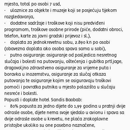
mjesta, total po osobi 7 usd,
• ulaznice za objekte i muzeje koji se posjećuju tijekom
razgledavanja,
• dodatne sadržaje i troškove koji nisu predviđeni
programom, troškove osobne prirode (piće, dodatni obroci,
telefon, karte za javni gradski prijevoz i sl.),
• doplata za jednokrevetnu sobu, 2.890 kn po osobi
(obavezna doplata ako osoba spava sama u sobi),
• putno osiguranje: osiguranje od posljedica nesretnog
slučaja i bolesti na putovanju, oštećenja i gubitka prtljage,
dragovoljno zdravstveno osiguranje za vrijeme puta i
boravka u inozemstvu, osiguranje za slučaj otkaza
putovanja te osiguranje kojim se osiguravaju troškovi
pomoći i povratka putnika u mjesto polazišta u slučaju
nesreće i bolesti.
Popusti i doplate hotel Sandis Baobab:
• 80% popusta za jedno dijete do 1,99 godina u pratnji dvije
odrasle osobe, dijete nema svoje sjedalo u avionu i spava sa
dvije odrasle osobe u krevetu, ne plaća zrakoplovne
pristojbe ukoliko su one posebno naznačene,