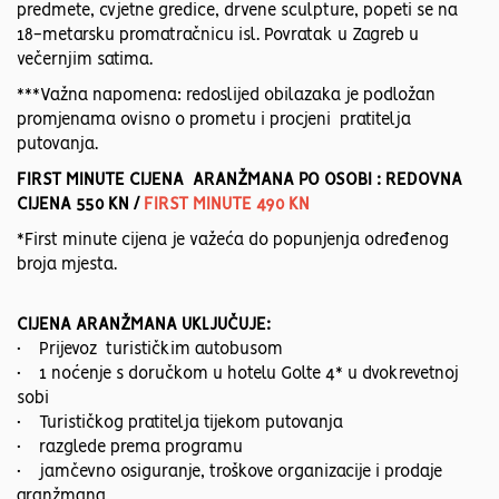
predmete, cvjetne gredice, drvene sculpture, popeti se na
18-metarsku promatračnicu isl. Povratak u Zagreb u
večernjim satima.
***Važna napomena: redoslijed obilazaka je podložan
promjenama ovisno o prometu i procjeni pratitelja
putovanja.
FIRST MINUTE CIJENA ARANŽMANA PO OSOBI : REDOVNA
CIJENA 550 KN /
FIRST MINUTE 490 KN
*First minute cijena je važeća do popunjenja određenog
broja mjesta.
CIJENA ARANŽMANA UKLJUČUJE:
• Prijevoz turističkim autobusom
• 1 noćenje s doručkom u hotelu Golte 4* u dvokrevetnoj
sobi
• Turističkog pratitelja tijekom putovanja
• razglede prema programu
• jamčevno osiguranje, troškove organizacije i prodaje
aranžmana