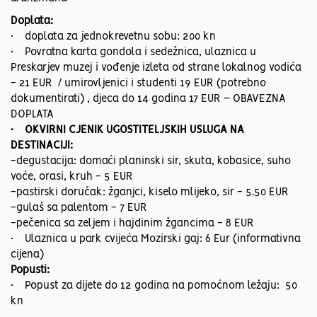
Doplata:
• doplata za jednokrevetnu sobu: 200 kn
• Povratna karta gondola i sedežnica, ulaznica u
Preskarjev muzej i vođenje izleta od strane lokalnog vodića
- 21 EUR / umirovljenici i studenti 19 EUR (potrebno
dokumentirati) , djeca do 14 godina 17 EUR – OBAVEZNA
DOPLATA
• OKVIRNI CJENIK UGOSTITELJSKIH USLUGA NA
DESTINACIJI:
-degustacija: domaći planinski sir, skuta, kobasice, suho
voće, orasi, kruh - 5 EUR
-pastirski doručak: žganjci, kiselo mlijeko, sir - 5.50 EUR
-gulaš sa palentom - 7 EUR
-pečenica sa zeljem i hajdinim žgancima - 8 EUR
• Ulaznica u park cvijeća Mozirski gaj: 6 Eur (informativna
cijena)
Popusti:
• Popust za dijete do 12 godina na pomoćnom ležaju: 50
kn