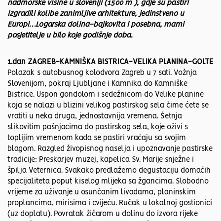
nadmorske visine u sloveniji (1500 m ), gdje su pastiri
izgradili kolibe zanimljive arhitekture, jedinstveno u
Europi…Logarska dolina-bajkovita i posebna, mami
posjetitelje u bilo koje godišnje doba.
1.dan ZAGREB-KAMNIŠKA BISTRICA-VELIKA PLANINA-GOLTE
Polazak s autobusnog kolodvora Zagreb u 7 sati. Vožnja
Slovenijom, pokraj Ljubljane i Kamnika do Kamniške
Bistrice. Uspon gondolom i sedežnicom do Velike planine
koja se nalazi u blizini velikog pastirskog sela čime ćete se
vratiti u neka druga, jednostavnija vremena. Šetnja
slikovitim pašnjacima do pastirskog sela, koje oživi s
toplijim vremenom kada se pastiri vraćaju sa svojim
blagom. Razgled živopisnog naselja i upoznavanje pastirske
tradicije: Preskarjev muzej, kapelica Sv. Marije snježne i
špilja Veternica. Svakako predlažemo degustaciju domaćih
specijaliteta poput kiselog mlijeka sa žgancima. Slobodno
vrijeme za uživanje u osunčanim livadama, planinskim
proplancima, mirisima i cvijeću. Ručak u lokalnoj gostionici
(uz doplatu). Povratak žičarom u dolinu do izvora rijeke