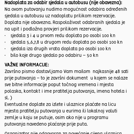
Nadoplata za odabir sjedala u autobusu (nije obavezna):
Na ovom putovanju nudimo mogućnost odabira određenih
sjedala u autobusu uz nadoplatu prilikom rezervacije.
Doplata nije obavezna. Raspoloživost odabranih sjedala je
na upit i podložna provjeri prilikom rezervacije.
• sjedala 3 i 4 u prvom redu doplata po osobi 100 kn
• sjedala 5,6,7,8 u drugom redu doplata po osobi 100 kn
• sjedala iza drugih vrata doplata po osobi 100 kn
• bilo koje drugo sjedalo po odabiru – 50 kn
VAŽNE INFORMACIJE:
Završno pismo dostavljamo Vam mailom najkasnije 48 sati
prije putovanja – to je završni dokument u kojem se nalaze
sve bitne informacije poput točnog vremena i mjesta
polaska, kontakt i ime pratitelja putovanja, imena hotela i
sl. )
Eventualne doplate za izlete i ulaznice plaćate na licu
mjesta pratitelju putovanja u eurima ili lokalnoj valuti
zemlje u koju se putuje, osim ako nije u programu
putovanja navedeno plaćanje prije puta.