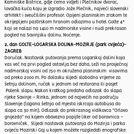
Kamniške Bistrice, gdje ćemo vidjeti i Plečnikov dvorac,
lovačka kuća koju je izgradio Jože Plečnik, najveći slovenski
arhitekt i sveučilišni profesor. Opijeni planinskim zrakom te
okrijepljeni pastirskom hranom odlazimo u hotel Golte 4*
koji se nalazi na 1410 m nadmorske visine i nudi prekrasan
pogled na Savinjsku dolinu. Noćenje.
2. dan GOLTE-LOGARSKA DOLINA-MOZIRJE (park cvijeća)-
ZAGREB
Doručak. Nastavak putovanja prema Logarskoj dolini koja
vas već na prvi pogled ostavlja bez daha. Leži na prosječnoj
nadmorskoj visini od 750 m okružena planinskim visovima
od preko 2000 m. Po dolasku slijedi slobodno vrijeme za
šetnju dolinom, ručak u jednom od restorana ili posjet
Palenk slapu. Nakon kratkog predaha odlazak do slapa
rijeke Savinje – Rinka, jednom od najvećih na području
Slovenije (lagana šetnja od mjesta iskrcaja autobusa do
slapa ca 30 min). Odlazak do prekrasnog vidikovca “Orlovo
gnijezdo” na kojem obavezno popijte liker od borovnica –
borovniček. Slijedi nastavak putovanja do Mozirja i parka
cvijeća Mozirski Gaj u kojem možete razgledati enografske