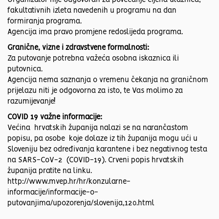
Organizator nije odgovoran za povećanje cijena ulaznica,
fakultativnih izleta navedenih u programu na dan
formiranja programa.
Agencija ima pravo promjene redoslijeda programa.
Granične, vizne i zdravstvene formalnosti:
Za putovanje potrebna važeća osobna iskaznica ili
putovnica.
Agencija nema saznanja o vremenu čekanja na graničnom
prijelazu niti je odgovorna za isto, te Vas molimo za
razumijevanje!
COVID 19 važne informacije:
Većina hrvatskih županija nalazi se na narančastom
popisu, pa osobe koje dolaze iz tih županija mogu ući u
Sloveniju bez određivanja karantene i bez negativnog testa
na SARS-CoV-2 (COVID-19). Crveni popis hrvatskih
županija pratite na linku.
http://www.mvep.hr/hr/konzularne-
informacije/informacije-o-
putovanjima/upozorenja/slovenija,120.html