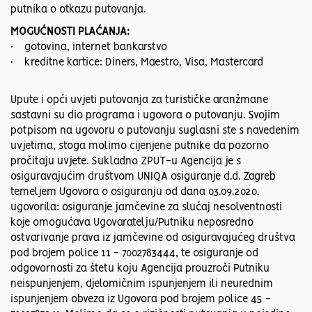
putnika o otkazu putovanja.
MOGUĆNOSTI PLAĆANJA:
• gotovina, internet bankarstvo
• kreditne kartice: Diners, Maestro, Visa, Mastercard
Upute i opći uvjeti putovanja za turističke aranžmane
sastavni su dio programa i ugovora o putovanju. Svojim
potpisom na ugovoru o putovanju suglasni ste s navedenim
uvjetima, stoga molimo cijenjene putnike da pozorno
pročitaju uvjete. Sukladno ZPUT-u Agencija je s
osiguravajućim društvom UNIQA osiguranje d.d. Zagreb
temeljem Ugovora o osiguranju od dana 03.09.2020.
ugovorila: osiguranje jamčevine za slučaj nesolventnosti
koje omogućava Ugovaratelju/Putniku neposredno
ostvarivanje prava iz jamčevine od osiguravajućeg društva
pod brojem police 11 - 7002783444, te osiguranje od
odgovornosti za štetu koju Agencija prouzroči Putniku
neispunjenjem, djelomičnim ispunjenjem ili neurednim
ispunjenjem obveza iz Ugovora pod brojem police 45 -