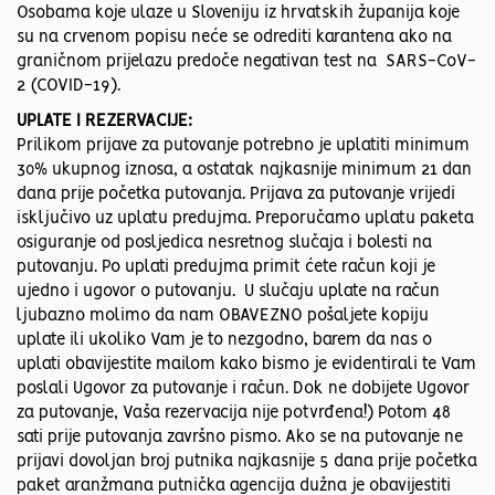
Osobama koje ulaze u Sloveniju iz hrvatskih županija koje
su na crvenom popisu neće se odrediti karantena ako na
graničnom prijelazu predoče negativan test na SARS-CoV-
2 (COVID-19).
UPLATE I REZERVACIJE:
Prilikom prijave za putovanje potrebno je uplatiti minimum
30% ukupnog iznosa, a ostatak najkasnije minimum 21 dan
dana prije početka putovanja. Prijava za putovanje vrijedi
isključivo uz uplatu predujma. Preporučamo uplatu paketa
osiguranje od posljedica nesretnog slučaja i bolesti na
putovanju. Po uplati predujma primit ćete račun koji je
ujedno i ugovor o putovanju. U slučaju uplate na račun
ljubazno molimo da nam OBAVEZNO pošaljete kopiju
uplate ili ukoliko Vam je to nezgodno, barem da nas o
uplati obavijestite mailom kako bismo je evidentirali te Vam
poslali Ugovor za putovanje i račun. Dok ne dobijete Ugovor
za putovanje, Vaša rezervacija nije potvrđena!) Potom 48
sati prije putovanja završno pismo. Ako se na putovanje ne
prijavi dovoljan broj putnika najkasnije 5 dana prije početka
paket aranžmana putnička agencija dužna je obavijestiti