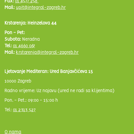
Fax:
01 4577 258
Mail:
upit@integral-zagreb.hr
Krstarenja: Heinzelova 44
Pon - Pet:
Subota:
Neradna
Tel:
01 4660 067
Mail:
krstarenja@integral-zagreb.hr
Ljetovanje Mediteran: Ured Banjavčićeva 15
10000 Zagreb
Radno vrijeme: Uz najavu (ured ne radi sa klijentima)
Pon. - Pet.: 09:00 - 15:00 h
Tel:
01 2313 527
O nama