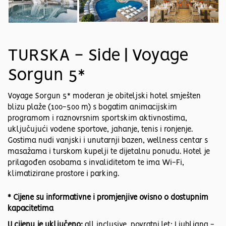
TURSKA - Side | Voyage
Sorgun 5*
Voyage Sorgun 5* moderan je obiteljski hotel smješten
blizu plaže (100-500 m) s bogatim animacijskim
programom i raznovrsnim sportskim aktivnostima,
uključujući vodene sportove, jahanje, tenis i ronjenje.
Gostima nudi vanjski i unutarnji bazen, wellness centar s
masažama i turskom kupelji te dijetalnu ponudu. Hotel je
prilagođen osobama s invaliditetom te ima Wi-Fi,
klimatizirane prostore i parking.
* Cijene su informativne i promjenjive ovisno o dostupnim
kapacitetima
U cijenu je uključeno:
all inclusive, povratni let: Ljubljana -