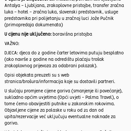
Antalya - Ljubljana, zrakoplovne pristojbe, transfer zračna
luka - hotel - zračna luka, slovenski predstavnik, usluge
predstavnika pri polijetanju u zračnoj luci Jože Pučnik
(primopredaja dokumenata)
U cijenu nije uključeno:
boravišna pristojba
VAŽNO:
DJECA: djeca do 2 godine čarter letovima putuju besplatno
(ako navrše 2 godine na odredištu plaćaju trošak
zrakoplovnog prijevoza za odabrani polazak).
Opisi objekata preuzeti su s web
stranica/brošura/informacija koje su dostavili partneri.
U slučaju promjene cijene goriva (smanjenje ili povećanje),
sukladno općim uvjetima (Opći uvjeti - Palma Travel), o
tome ćemo obavijestiti putnike u zakonskim rokovima.
Objavljene cijene za polaske u roku od 21 dan od
upita/rezervacije već uključuju eventualne naknade za
gorivo.