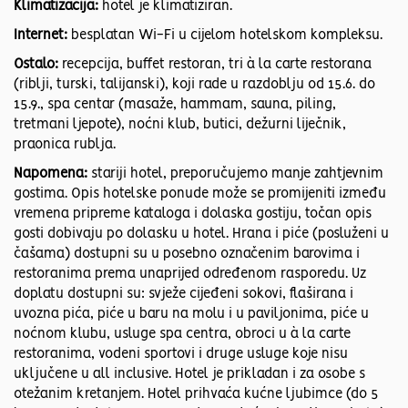
Klimatizacija:
hotel je klimatiziran.
Internet:
besplatan Wi-Fi u cijelom hotelskom kompleksu.
Ostalo:
recepcija, buffet restoran, tri à la carte restorana
(riblji, turski, talijanski), koji rade u razdoblju od 15.6. do
15.9., spa centar (masaže, hammam, sauna, piling,
tretmani ljepote), noćni klub, butici, dežurni liječnik,
praonica rublja.
Napomena:
stariji hotel, preporučujemo manje zahtjevnim
gostima. Opis hotelske ponude može se promijeniti između
vremena pripreme kataloga i dolaska gostiju, točan opis
gosti dobivaju po dolasku u hotel. Hrana i piće (posluženi u
čašama) dostupni su u posebno označenim barovima i
restoranima prema unaprijed određenom rasporedu. Uz
doplatu dostupni su: svježe cijeđeni sokovi, flaširana i
uvozna pića, piće u baru na molu i u paviljonima, piće u
noćnom klubu, usluge spa centra, obroci u à la carte
restoranima, vodeni sportovi i druge usluge koje nisu
uključene u all inclusive. Hotel je prikladan i za osobe s
otežanim kretanjem. Hotel prihvaća kućne ljubimce (do 5