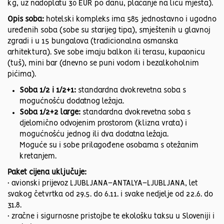
kg, uz nadoplatu 30 EUR po danu, plaćanje na licu mjesta).
Opis soba:
hotelski kompleks ima 585 jednostavno i ugodno
uređenih soba (sobe su starijeg tipa), smještenih u glavnoj
zgradi i u 15 bungalova (tradicionalna osmanska
arhitektura). Sve sobe imaju balkon ili terasu, kupaonicu
(tuš), mini bar (dnevno se puni vodom i bezalkoholnim
pićima).
Soba 1/2 i 1/2+1:
standardna dvokrevetna soba s
mogućnošću dodatnog ležaja.
Soba 1/2+2 large:
standardna dvokrevetna soba s
djelomično odvojenim prostorom (klizna vrata) i
mogućnošću jednog ili dva dodatna ležaja.
Moguće su i sobe prilagođene osobama s otežanim
kretanjem.
Paket cijena uključuje:
• avionski prijevoz LJUBLJANA–ANTALYA–LJUBLJANA, let
svakog četvrtka od 29.5. do 6.11. i svake nedjelje od 22.6. do
31.8.
• zračne i sigurnosne pristojbe te ekološku taksu u Sloveniji i