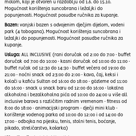
molom, koji je otvoren u razdoblju od 1.6. do 15.10.
Mogućnost korištenja suncobrana i ležaljki do
popunjenosti. Mogućnost posudbe ručnika za kupanje.
Bazen:
vanjski bazen s odvojenim dječjim dijelom, vodeni
park (4 tobogana). Mogućnost korištenja suncobrana i
ležaljki do popunjenosti. Mogućnost posudbe ručnika za
kupanje.
Usluga:
ALL INCLUSIVE (rani doručak od 2:00 do 7:00 • buffet
doručak od 7:00 do 10:00 • kasni doručak od 10:00 do 11:00 •
buffet ručak od 12:30 do 14:30 • buffet večera od 19:00 do
21:00 • noćni snack od 23:00 do 2:00 • kava, čaj, keksi i
kolači u kafiću Sultan od 16:00 do 18:00 • gözleme od 11:00
do 16:00 • snack u snack baru od 12:00 do 16:00 • lokalna
alkoholna i bezalkoholna pića od 10:00 do 24:00 u više all
inclusive barova s različitim radnim vremenom • fitness od
8:00 do 18:00 • animacijski program • dječji mini klub •
korištenje vodenog parka od 10:00 do 12:00 i od 14:00 do
17:00 • odbojka na pijesku, tenis, stolni tenis, boćanje,
pikado, streličarstvo, košarka)