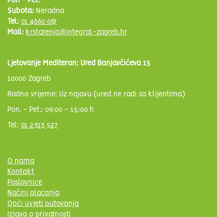
Pon - Pet:
Subota:
Neradna
Tel:
01 4660 067
Mail:
krstarenja@integral-zagreb.hr
Ljetovanje Mediteran: Ured Banjavčićeva 15
10000 Zagreb
Radno vrijeme: Uz najavu (ured ne radi sa klijentima)
Pon. - Pet.: 09:00 - 15:00 h
Tel:
01 2313 527
O nama
Kontakt
Poslovnice
Načini plaćanja
Opći uvjeti putovanja
Izjava o privatnosti