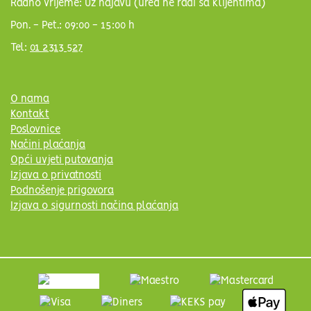
Radno vrijeme: Uz najavu (ured ne radi sa klijentima)
Pon. - Pet.: 09:00 - 15:00 h
Tel:
01 2313 527
O nama
Kontakt
Poslovnice
Načini plaćanja
Opći uvjeti putovanja
Izjava o privatnosti
Podnošenje prigovora
Izjava o sigurnosti načina plaćanja