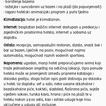
• korištenje bazena
• ležaljke i suncobrani uz bazen i na plaži (do popunjenosti)
• lagani hotelski animacijski program 2 puta tjedno
Klimatizacija:
hotel je klimatiziran.
Internet:
besplatan bežični internet dostupan u predvorju i
zajedničkim prostorima hotela, internet u sobama uz
doplatu.
Ostalo:
recepcija, samoposlužni restoran, dizalo, snack bar i
bar uz bazen, liječnik na poziv, mogućnost najma
automobila, mogućnost raznih vodenih sportova.
Napomena:
ugodan, manji hotel preporučujemo svima koji
traže jednostavan smještaj na odličnoj lokaciji. Opis ponude
hotela može se promijeniti između pripreme kataloga i
dolaska gostiju, stoga točan opis gosti dobivaju po dolasku
u hotel. Uz doplatu: sef u sobi, neke uvozne alkoholne i
bezalkoholne piće, kokteli, sladoled, flaširana pića, svježe
cijeđeni sokovi, turska kava, hrana i piće na plaži te u
hotelu nakon 23:00 sata, kao i ostale usluge koje nisu
uključene u uslugu all inclusive.