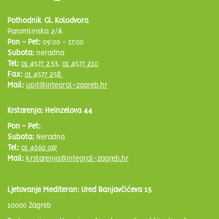
Pothodnik Gl. Kolodvora
Paromlinska 2/A
Pon - Pet:
09:00 - 17:00
Subota:
neradna
Tel:
01 4577 233
,
01 4577 210
Fax:
01 4577 258
Mail:
upit@integral-zagreb.hr
Krstarenja: Heinzelova 44
Pon - Pet:
Subota:
Neradna
Tel:
01 4660 067
Mail:
krstarenja@integral-zagreb.hr
Ljetovanje Mediteran: Ured Banjavčićeva 15
10000 Zagreb