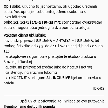
Opis soba:
ukupno 88 jednostavno, ali ugodno uređenih
soba. Dostupna je i soba prilagođena osobama s
invaliditetom.
Soba 1/2, 1/2+1 i 1/2+2 (18–25 m²):
standardna dvokrevetna
soba s mogućnošću jednog ili dva pomoćna ležaja.
Paketna cijena uključuje:
• avionski prijevoz LJUBLJANA – ANTALYA – LJUBLJANA, let
svakog četvrtka od 29.5. do 6.11. i svake nedjelje od 22.6. do
31.8.
• zrakoplovne i sigurnosne pristojbe te ekološku taksu u
Sloveniji i Turskoj
• autobusni prijevoz od zračne luke do hotela i natrag
• asistenciju na zračnim lukama
• 7 x NOĆENJE s uslugom
ALL INCLUSIVE
tijekom boravka u
hotelu
ID:ORS
Opći uvjeti poslovanja koji vrijede za ovo putovanje
Trenutno nema dostupnih ponuda