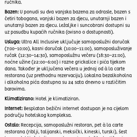
ručnika.​
Bazen:
U ponudi su dva vanjska bazena za odrasle, bazen s
četiri tobogana, vanjski bazen za djecu, unutarnji bazen i
unutarnji bazen za djecu. Ležaljke i suncobrani dostupni su
uz posudbu kupaćih ručnika (ovisno o dostupnosti).
Usluga:
Ultra All Inclusive uključuje samoposlužni doručak
(7:00–10:00), kasni doručak (10:00–11:00), samoposluživanje
ručak (12:30–14:30), samoposlužnu večeru (18:30–21:00),
noćne užine (22:00–6:00) i razne grickalice i pića tijekom
dana. Također je uključena večera u jednoj od à la carte
restorana (uz prethodnu rezervaciju). Lokalna bezalkoholna
i alkoholna pića dostupna su 24 sata dnevno u različitim
barovima.​
Klimatizirano:
Hotel je klimatiziran.
Internet:
Besplatan bežični internet dostupan je na cijelom
području hotelskog kompleksa.​
Ostalo:
Recepcija, samoposlužni restoran, pet à la carte
restorana (riblji, talijanski, meksički, kineski, turski), šest