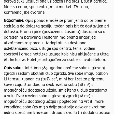
barova (uključujući one uz bazen i na plaži), slastičarnica,
fitness centar, spa centar, mini market, TV soba,
konferencijske dvorane.​
Napomene:
Opis ponude može se promijeniti od pripreme
sadržaja do dolaska gostiju; točan opis bit će dostavljen pri
dolasku. Hrana i piće (posluženi u čašama) dostupni su u
određenim barovima i restoranima prema unaprijed
utvrđenom rasporedu. Uz doplatu su dostupna
ustekleničena pića, usluge spa centra, tenis, vodeni
sportovi i druge hotelske usluge koje nisu uključene u Ultra
All Inclusive. Hotel je prilagođen za osobe s invaliditetom.​
Opis soba:
Hotel ima 583 ugodno uređene sobe u glavnoj
zgradi i sedam okolnih club zgrada. Sve sobe imaju balkon
ili terasu, kupaonicu (tuš), sef, mini bar i set za pripremu
kave i čaja. Standardna dvokrevetna soba (18 m²) s
mogućnošću dodatnog ležaja, smještena u club zgradama
u vrtu. Dvokrevetna soba u glavnoj zgradi (18 m²) s
mogućnošću dodatnog ležaja i pogledom na vrt ili more.
Porodična soba (28 m²) s dvije prostorije odvojene vratima;
jedna s bračnim krevetom, druga s dva ili tri dodatna ležaja;