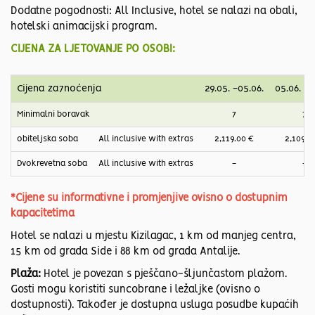
Dodatne pogodnosti: All Inclusive, hotel se nalazi na obali,
hotelski animacijski program.
CIJENA ZA LJETOVANJE PO OSOBI:
Cijena za7noćenja
29.05. -05.06.
05.06. -1
Minimalni boravak
7
7
obiteljska soba
All inclusive with extras
2,119.00 €
2,109.0
Dvokrevetna soba
All inclusive with extras
-
-
*Cijene su informativne i promjenjive ovisno o dostupnim
kapacitetima
Hotel se nalazi u mjestu Kizilagac, 1 km od manjeg centra,
15 km od grada Side i 88 km od grada Antalije.​
Plaža:
Hotel je povezan s pješčano-šljunčastom plažom.
Gosti mogu koristiti suncobrane i ležaljke (ovisno o
dostupnosti). Također je dostupna usluga posudbe kupaćih