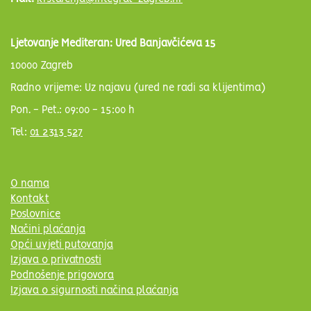
Ljetovanje Mediteran: Ured Banjavčićeva 15
10000 Zagreb
Radno vrijeme: Uz najavu (ured ne radi sa klijentima)
Pon. - Pet.: 09:00 - 15:00 h
Tel:
01 2313 527
O nama
Kontakt
Poslovnice
Načini plaćanja
Opći uvjeti putovanja
Izjava o privatnosti
Podnošenje prigovora
Izjava o sigurnosti načina plaćanja