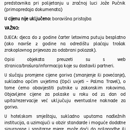
predstavnika pri polijetanju u zračnoj luci Jože Pučnik
(primopredaja dokumenata)
U cijenu nije uključeno:
boravišna pristojba
VAŽNO:
DJECA: djeca do 2 godine čarter letovima putuju besplatno
(ako navrše 2 godine na odredištu plaćaju trošak
zrakoplovnog prijevoza za odabrani polazak).
Opisi objekata preuzeti su s web
stranica/brošura/informacija koje su dostavili partneri.
U slučaju promjene cijene goriva (smanjenje ili povećanje),
sukladno općim uvjetima (Opći uvjeti - Palma Travel), o
tome ćemo obavijestiti putnike u zakonskim rokovima.
Objavljene cijene za polaske u roku od 21 dan od
upita/rezervacije već uključuju eventualne naknade za
gorivo.
U hotelskom smještaju, sukladno uputama nadležnih
institucija, a uzimajući u obzir standarde i moguće dodatne
sigurnosne i sanitarne mjere, može doći do prilagodbe ili