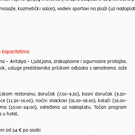
masaže, kozmetički salon), vodeni sportovi na plaži (uz nadoplat
m kapacitetima
jana - Antalya - Ljubljana, zrakoplovne i sigurnosne pristojbe,
nik, usluge predstavnika prilikom odlaska s aerodroma Jože
skom restoranu; doručak (7.00-9.30), kasni doručak (9.30-
ice (11.30-16.00), noćni snackovi (01.00-06.00), kolači (16.00-
vima (10:00-24:00), određena uz nadoplatu. Točan program
a u hotel.
eni od 54 € po osobi