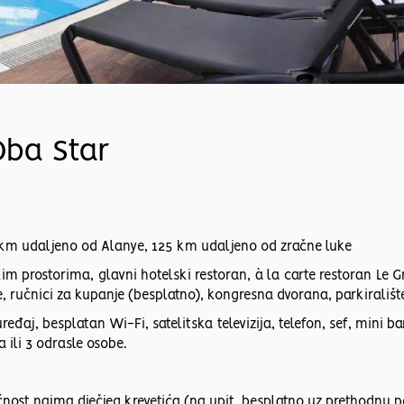
Oba Star
 km udaljeno od Alanye, 125 km udaljeno od zračne luke
m prostorima, glavni hotelski restoran, à la carte restoran Le Gri
e, ručnici za kupanje (besplatno), kongresna dvorana, parkirališt
ređaj, besplatan Wi-Fi, satelitska televizija, telefon, sef, mini 
a ili 3 odrasle osobe.
ućnost najma dječjeg krevetića (na upit, besplatno uz prethodnu p