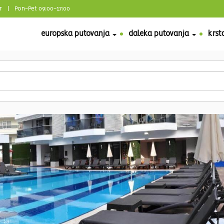
r
| Pon-Pet 09:00-17:00
europska putovanja
daleka putovanja
krst