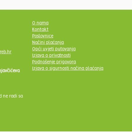
O nama
Kontakt
Poslovnice
Načini plaćanja
Opći uvjeti putovanja
reb.hr
Izjava o privatnosti
Podnošenje prigovora
Izjava o sigurnosti načina plaćanja
njavčićeva
d ne radi sa