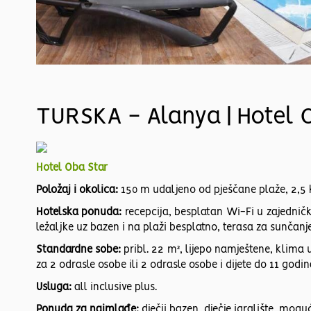
TURSKA - Alanya | Hotel 
Hotel Oba Star
Položaj i okolica:
150 m udaljeno od pješčane plaže, 2,5
Hotelska ponuda:
recepcija, besplatan Wi-Fi u zajednički
ležaljke uz bazen i na plaži besplatno, terasa za sunčanj
Standardne sobe:
pribl. 22 m², lijepo namještene, klima u
za 2 odrasle osobe ili 2 odrasle osobe i dijete do 11 godin
Usluga:
all inclusive plus.
Ponuda za najmlađe:
dječji bazen, dječje igralište, mog