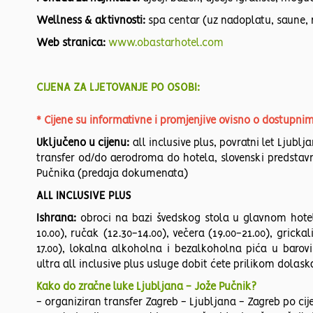
Wellness & aktivnosti:
spa centar (uz nadoplatu, saune, 
Web stranica:
www.obastarhotel.com
CIJENA ZA LJETOVANJE PO OSOBI:
* Cijene su informativne i promjenjive ovisno o dostupni
Uključeno u cijenu:
all inclusive plus, povratni let Ljubl
transfer od/do aerodroma do hotela, slovenski predstav
Pučnika (predaja dokumenata)
ALL INCLUSIVE PLUS
Ishrana:
obroci na bazi švedskog stola u glavnom hotel
10.00), ručak (12.30-14.00), večera (19.00-21.00), grickal
17.00), lokalna alkoholna i bezalkoholna pića u baro
ultra all inclusive plus usluge dobit ćete prilikom dolask
Kako do zračne luke Ljubljana - Jože Pučnik?
- organiziran transfer Zagreb - Ljubljana - Zagreb po cij