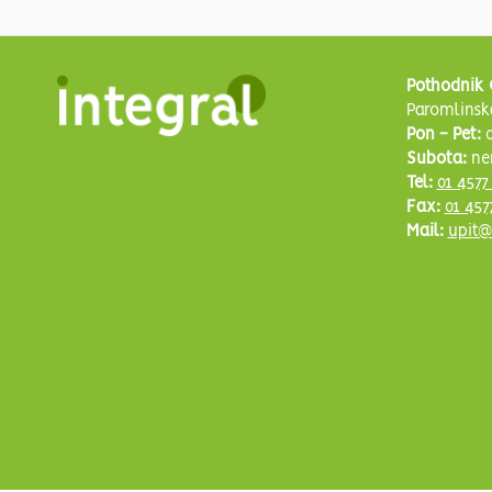
Pothodnik 
Paromlinsk
Pon - Pet:
0
Subota:
ne
Tel:
01 4577
Fax:
01 457
Mail:
upit@