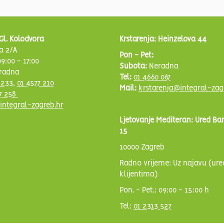
Gl. Kolodvora
Krstarenja: Heinzelova 44
a 2/A
Pon - Pet:
9:00 - 17:00
Subota:
Neradna
radna
Tel:
01 4660 067
 233
,
01 4577 210
Mail:
krstarenja@integral-zag
7 258
integral-zagreb.hr
Ljetovanje Mediteran: Ured Ba
15
10000 Zagreb
Radno vrijeme: Uz najavu (ure
klijentima)
Pon. - Pet.: 09:00 - 15:00 h
Tel:
01 2313 527