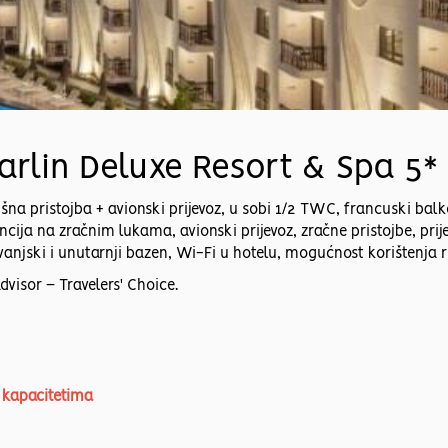
arlin Deluxe Resort & Spa 5*
šna pristojba + avionski prijevoz, u sobi 1/2 TWC, francuski balkon,
cija na zračnim lukama, avionski prijevoz, zračne pristojbe, prije
, vanjski i unutarnji bazen, Wi-Fi u hotelu, mogućnost korištenja 
visor – Travelers' Choice.
m kapacitetima