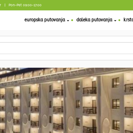
r
| Pon-Pet 09:00-17:00
europska putovanja
daleka putovanja
krst