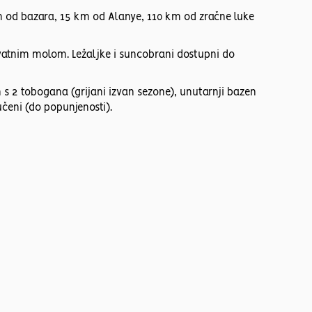
 od bazara, 15 km od Alanye, 110 km od zračne luke
atnim molom. Ležaljke i suncobrani dostupni do
 s 2 tobogana (grijani izvan sezone), unutarnji bazen
učeni (do popunjenosti).