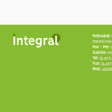
Pothodnik 
Paromlinsk
Pon - Pet:
0
Subota:
ne
Tel:
01 4577
Fax:
01 457
Mail:
upit@