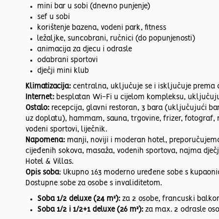
mini bar u sobi (dnevno punjenje)
sef u sobi
korištenje bazena, vodeni park, fitness
ležaljke, suncobrani, ručnici (do popunjenosti)
animacija za djecu i odrasle
odabrani sportovi
dječji mini klub
Klimatizacija:
centralna, uključuje se i isključuje prem
Internet:
besplatan Wi-Fi u cijelom kompleksu, uključuju
Ostalo:
recepcija, glavni restoran, 3 bara (uključujući ba
uz doplatu), hammam, sauna, trgovine, frizer, fotograf, mi
vodeni sportovi, liječnik.
Napomena:
manji, noviji i moderan hotel, preporučujemo
cijeđenih sokova, masaža, vodenih sportova, najma dječji
Hotel & Villas.
Opis soba
: Ukupno 163 moderno uređene sobe s kupaonic
Dostupne sobe za osobe s invaliditetom.
Soba 1/2 deluxe (24 m²):
za 2 osobe, francuski balko
Soba 1/2 i 1/2+1 deluxe (26 m²):
za max. 2 odrasle osob