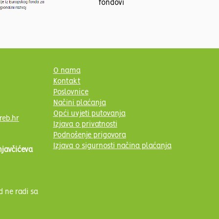
O nama
Kontakt
Poslovnice
Načini plaćanja
Opći uvjeti putovanja
reb.hr
Izjava o privatnosti
Podnošenje prigovora
Izjava o sigurnosti načina plaćanja
njavčićeva
d ne radi sa