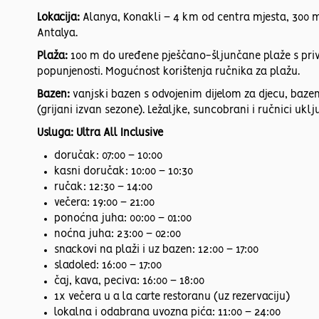
Lokacija:
Alanya, Konakli – 4 km od centra mjesta, 300 m
Antalya.
Plaža:
100 m do uređene pješčano-šljunčane plaže s priv
popunjenosti. Mogućnost korištenja ručnika za plažu.
Bazen:
vanjski bazen s odvojenim dijelom za djecu, bazen
(grijani izvan sezone). Ležaljke, suncobrani i ručnici uklj
Usluga: Ultra All Inclusive
doručak: 07:00 – 10:00
kasni doručak: 10:00 – 10:30
ručak: 12:30 – 14:00
večera: 19:00 – 21:00
ponoćna juha: 00:00 – 01:00
noćna juha: 23:00 – 02:00
snackovi na plaži i uz bazen: 12:00 – 17:00
sladoled: 16:00 – 17:00
čaj, kava, peciva: 16:00 – 18:00
1x večera u a la carte restoranu (uz rezervaciju)
lokalna i odabrana uvozna pića: 11:00 – 24:00