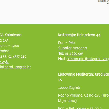
Gl. Kolodvora
Krstarenja: Heinzelova 44
a 2/A
Pon - Pet:
9:00 - 17:00
Subota:
Neradna
radna
Tel:
01 4660 067
 233
,
01 4577 210
Mail:
krstarenja@integral-zag
7 258
integral-zagreb.hr
Ljetovanje Mediteran: Ured Ba
15
10000 Zagreb
Radno vrijeme: Uz najavu (ure
klijentima)
Pon. - Pet.: 09:00 - 15:00 h