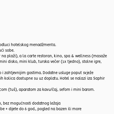
a odluci hotelskog menadžmenta.
ći sobe.
r na plaži), a la carte restoran, kino, spa & wellness (masaže
ni disko, mini klub, turska večer (1x tjedno), stolne igre,
 i zahtjevnijim gostima. Dodatne usluge poput svježe
h kolica dostupne su uz doplatu. Hotel se nalazi iza Saphir
om (tuš), aparatom za kavu/čaj, sefom i mini barom.
n, bez mogućnosti dodatnog ležaja
e + dijete do 6 god., pogled na bazen ili more