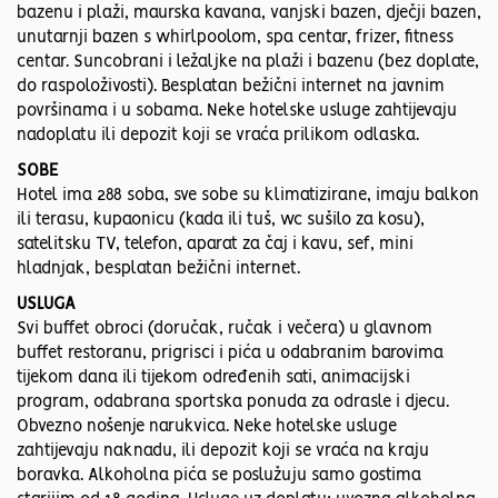
bazenu i plaži, maurska kavana, vanjski bazen, dječji bazen,
unutarnji bazen s whirlpoolom, spa centar, frizer, fitness
centar. Suncobrani i ležaljke na plaži i bazenu (bez doplate,
do raspoloživosti). Besplatan bežični internet na javnim
površinama i u sobama. Neke hotelske usluge zahtijevaju
nadoplatu ili depozit koji se vraća prilikom odlaska.
SOBE
Hotel ima 288 soba, sve sobe su klimatizirane, imaju balkon
ili terasu, kupaonicu (kada ili tuš, wc sušilo za kosu),
satelitsku TV, telefon, aparat za čaj i kavu, sef, mini
hladnjak, besplatan bežični internet.
USLUGA
Svi buffet obroci (doručak, ručak i večera) u glavnom
buffet restoranu, prigrisci i pića u odabranim barovima
tijekom dana ili tijekom određenih sati, animacijski
program, odabrana sportska ponuda za odrasle i djecu.
Obvezno nošenje narukvica. Neke hotelske usluge
zahtijevaju naknadu, ili depozit koji se vraća na kraju
boravka. Alkoholna pića se poslužuju samo gostima