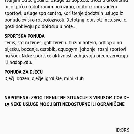
starijim od 18 godina. Usluge uz doplatu: uvozna alkoholna
pića, pića u odabranim barovima, motorizirani vodeni
sportovi, usluge spa centra, Korištenje dodatnih usluga iz
ponude ovisi o raspoloživosti. Detaljniji opis all inclusive-a
gosti dobivaju po dolasku u hotel.
SPORTSKA PONUDA
Tenis, stolni tenes, golf teren u blizini hotela, odbojka na
pijesku, boćanje, aerobik, aquagym, jahanje, razni sportovi
na vodi. Neke sportske aktivnosti zahtjevaju predrezervaciju
ili nadoplatu.
PONUDA ZA DJECU
Dječji bazen, dječje igralište, mini klub
NAPOMENA: ZBOG TRENUTNE SITUACIJE S VIRUSOM COVID-
19 NEKE USLUGE MOGU BITI NEDOSTUPNE ILI OGRANIČENE
ID:ORS