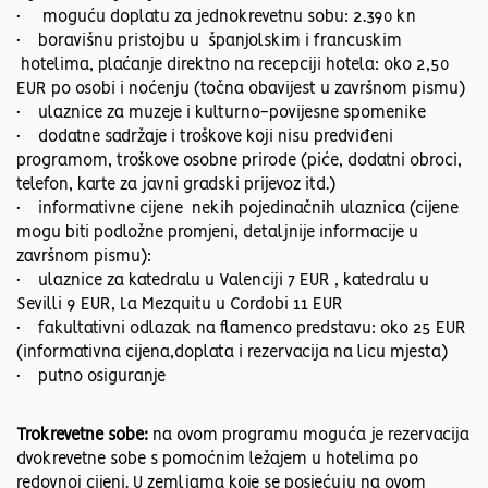
• moguću doplatu za jednokrevetnu sobu: 2.390 kn
• boravišnu pristojbu u španjolskim i francuskim
hotelima, plaćanje direktno na recepciji hotela: oko 2,50
EUR po osobi i noćenju (točna obavijest u završnom pismu)
• ulaznice za muzeje i kulturno-povijesne spomenike
• dodatne sadržaje i troškove koji nisu predviđeni
programom, troškove osobne prirode (piće, dodatni obroci,
telefon, karte za javni gradski prijevoz itd.)
• informativne cijene nekih pojedinačnih ulaznica (cijene
mogu biti podložne promjeni, detaljnije informacije u
završnom pismu):
• ulaznice za katedralu u Valenciji 7 EUR , katedralu u
Sevilli 9 EUR, La Mezquitu u Cordobi 11 EUR
• fakultativni odlazak na flamenco predstavu: oko 25 EUR
(informativna cijena,doplata i rezervacija na licu mjesta)
• putno osiguranje
Trokrevetne sobe:
na ovom programu moguća je rezervacija
dvokrevetne sobe s pomoćnim ležajem u hotelima po
redovnoj cijeni. U zemljama koje se posjećuju na ovom