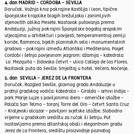
4. dan MADRID - CORDOBA - SEVILLA
Doručak. Vožnja kroz pokrajine Kastilija i Leon, tipične
španjolske krajolike blagih brežuljaka i zanimljivih
stjenovitih oblika Mesete. Nastavak putovanja prema
Andaluziji, južnoj pokrajini Španjolske bogatoj arapskim
utjecajima u arhitekturi i povijesti, temperamentnoj zemlji
koride, flamenca, bijelih planinskih sela i monumentalnih
gradova - pokrajini između Atlantika i Mediterana. Posjet
Cordobi i šetnja povijesnom jezgrom: džamija - katedrala
La Mezquita - židovska četvrt - ulica Calleja de las Flores.
Nastavak puta do Seville. Smještaj u hotel. Večera. Noćenje.
5. dan SEVILLA - JEREZ DE LA FRONTERA
Doručak. Razgled Seville, glavnog grada Andaluzije u
pratnji gradskog vodiča: katedrala - Giralda – arhivi Indija -
park Marije Lujze s paviljonima ibero - američke izložbe -
Palača San Telmo - toranj Torre del Oro - četvrt Santa Cruz
- Kraljevski alcazar - paviljoni svjetske izložbe. Slobodno
vrijeme u gradskom središtu za ručak ili šetnju. Put
nastavljamo prema atlantskoj obali i elegantnom gradu
Jerez de La Frontera, središtu proizvodnje poznatog