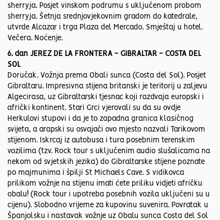
sherryja. Posjet vinskom podrumu s uključenom probom
sherryja. Šetnja srednjovjekovnim gradom do katedrale,
utvrde Alcazar i trga Plaza del Mercado. Smještaj u hotel.
Večera. Noćenje.
6. dan JEREZ DE LA FRONTERA - GIBRALTAR - COSTA DEL
SOL
Doručak. Vožnja prema Obali sunca (Costa del Sol). Posjet
Gibraltaru. Impresivna stijena britanski je teritorij u zaljevu
Algecirasa, uz Gibraltarski tjesnac koji razdvaja europski i
afrički kontinent. Stari Grci vjerovali su da su ovdje
Herkulovi stupovi i da je to zapadna granica klasičnog
svijeta, a arapski su osvajači ovo mjesto nazvali Tarikovom
stijenom. Iskrcaj iz autobusa i tura posebnim terenskim
vozilima (tzv. Rock tour s uključenim audio slušalicama na
nekom od svjetskih jezika) do Gibraltarske stijene poznate
po majmunima i špilji St Michaels Cave. S vidikovca
prilikom vožnje na stijenu imati ćete priliku vidjeti afričku
obalu! (Rock tour i upotreba posebnih vozila uključeni su u
cijenu). Slobodno vrijeme za kupovinu suvenira. Povratak u
Španjolsku i nastavak vožnje uz Obalu sunca Costa del Sol