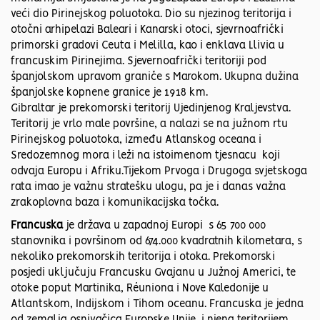
veći dio Pirinejskog poluotoka. Dio su njezinog teritorija i
otočni arhipelazi Baleari i Kanarski otoci, sjevrnoafrički
primorski gradovi Ceuta i Melilla, kao i enklava Llivia u
francuskim Pirinejima. Sjevernoafrički teritoriji pod
španjolskom upravom graniče s Marokom. Ukupna dužina
španjolske kopnene granice je 1918 km.
Gibraltar je prekomorski teritorij Ujedinjenog Kraljevstva.
Teritorij je vrlo male površine, a nalazi se na južnom rtu
Pirinejskog poluotoka, između Atlanskog oceana i
Sredozemnog mora i leži na istoimenom tjesnacu koji
odvaja Europu i Afriku.Tijekom Prvoga i Drugoga svjetskoga
rata imao je važnu stratešku ulogu, pa je i danas važna
zrakoplovna baza i komunikacijska točka.
Francuska
je država u zapadnoj Europi s 65 700 000
stanovnika i površinom od 674.000 kvadratnih kilometara, s
nekoliko prekomorskih teritorija i otoka. Prekomorski
posjedi uključuju Francusku Gvajanu u Južnoj Americi, te
otoke poput Martinika, Réuniona i Nove Kaledonije u
Atlantskom, Indijskom i Tihom oceanu. Francuska je jedna