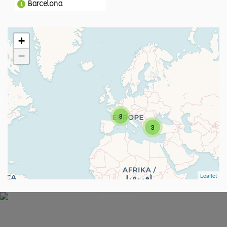
Barcelona
1
+
−
8
3
Leaflet