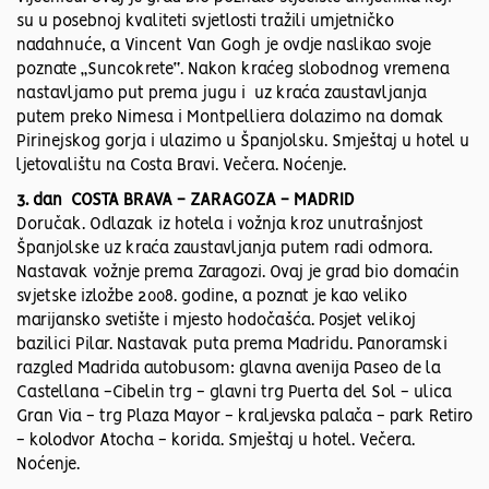
su u posebnoj kvaliteti svjetlosti tražili umjetničko
nadahnuće, a Vincent Van Gogh je ovdje naslikao svoje
poznate „Suncokrete“. Nakon kraćeg slobodnog vremena
nastavljamo put prema jugu i uz kraća zaustavljanja
putem preko Nimesa i Montpelliera dolazimo na domak
Pirinejskog gorja i ulazimo u Španjolsku. Smještaj u hotel u
ljetovalištu na Costa Bravi. Večera. Noćenje.
3. dan COSTA BRAVA - ZARAGOZA - MADRID
Doručak. Odlazak iz hotela i vožnja kroz unutrašnjost
Španjolske uz kraća zaustavljanja putem radi odmora.
Nastavak vožnje prema Zaragozi. Ovaj je grad bio domaćin
svjetske izložbe 2008. godine, a poznat je kao veliko
marijansko svetište i mjesto hodočašća. Posjet velikoj
bazilici Pilar. Nastavak puta prema Madridu. Panoramski
razgled Madrida autobusom: glavna avenija Paseo de la
Castellana -Cibelin trg - glavni trg Puerta del Sol - ulica
Gran Via - trg Plaza Mayor - kraljevska palača - park Retiro
- kolodvor Atocha - korida. Smještaj u hotel. Večera.
Noćenje.