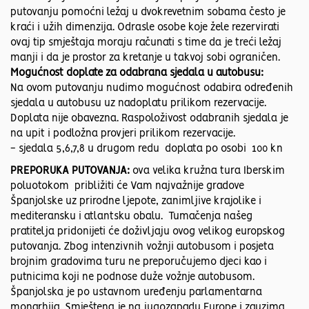
putovanju pomoćni ležaj u dvokrevetnim sobama često je
kraći i užih dimenzija. Odrasle osobe koje žele rezervirati
ovaj tip smještaja moraju računati s time da je treći ležaj
manji i da je prostor za kretanje u takvoj sobi ograničen.
Mogućnost doplate za odabrana sjedala u autobusu:
Na ovom putovanju nudimo mogućnost odabira određenih
sjedala u autobusu uz nadoplatu prilikom rezervacije.
Doplata nije obavezna. Raspoloživost odabranih sjedala je
na upit i podložna provjeri prilikom rezervacije.
- sjedala 5,6,7,8 u drugom redu doplata po osobi 100 kn
PREPORUKA PUTOVANJA:
ova velika kružna tura Iberskim
poluotokom približiti će Vam najvažnije gradove
Španjolske uz prirodne ljepote, zanimljive krajolike i
mediteransku i atlantsku obalu. Tumačenja našeg
pratitelja pridonijeti će doživljaju ovog velikog europskog
putovanja. Zbog intenzivnih vožnji autobusom i posjeta
brojnim gradovima turu ne preporučujemo djeci kao i
putnicima koji ne podnose duže vožnje autobusom.
Španjolska je po ustavnom uređenju parlamentarna
monarhija. Smještena je na jugozapadu Europe i zauzima