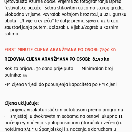
ljetovališta Azurne obale. Vrijeme za fotografiranje ispred
festivalske palače i šetnu slikovitim ulicama starog grada.
Slobodno vrijeme. Povratak vožnjom kroz Italiju uz Ligursku
obalu i „Rivijeru cvijeća“ te dalje prema sjeveru uz kraća
zaustavljanja putem. Dolazak u Rijeku/Zagreb u kasnim
satima.
FIRST MINUTE CIJENA ARANŽMANA PO OSOBI: 7.890 kn
REDOVNA CIJENA ARANŽMANA PO OSOBI: 8.190 kn
Rok za prijavu: 30 dana prije puta Minimalan broj
putnika: 35
FM cijena vrijedi do popunjenja kapaciteta po FM cijeni
Cijena uključuje:
• prijevoz visokoturističkim autobusom prema programu
• smještaj u dvokrevetnim sobama na osnovi ukupno 11
noćenja :9 noćenja s polupansionom (doručak i večera) u
hotelima 3/4 * u Španjolskoj i 2 noćenja s doručkom u