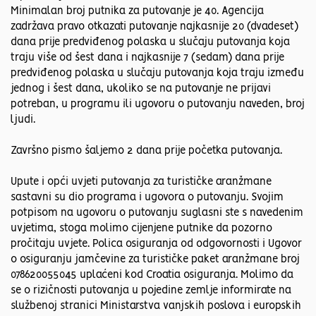
Minimalan broj putnika za putovanje je 40. Agencija
zadržava pravo otkazati putovanje najkasnije 20 (dvadeset)
dana prije predviđenog polaska u slučaju putovanja koja
traju više od šest dana i najkasnije 7 (sedam) dana prije
predviđenog polaska u slučaju putovanja koja traju između
jednog i šest dana, ukoliko se na putovanje ne prijavi
potreban, u programu ili ugovoru o putovanju naveden, broj
ljudi.
Završno pismo šaljemo 2 dana prije početka putovanja.
Upute i opći uvjeti putovanja za turističke aranžmane
sastavni su dio programa i ugovora o putovanju. Svojim
potpisom na ugovoru o putovanju suglasni ste s navedenim
uvjetima, stoga molimo cijenjene putnike da pozorno
pročitaju uvjete. Polica osiguranja od odgovornosti i Ugovor
o osiguranju jamčevine za turističke paket aranžmane broj
078620055045 uplaćeni kod Croatia osiguranja. Molimo da
se o rizičnosti putovanja u pojedine zemlje informirate na
službenoj stranici Ministarstva vanjskih poslova i europskih