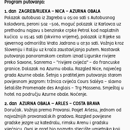
Program putovanja:
1. dan ZAGREB/RIJEKA - NICA - AZURNA OBALA
Polazak autobusa iz Zagreba u 05:00 sati s Autobusnog
kolodvora, peroni 502 -506, moguć polazak iz Karlovca uz
prethodnu najavu s benzinske crpke Petrol kod naplatnih
kućica u 05:45 sati (okvirno vrijeme), polazak iz Rijeke sa
sjevernog odmorišta Vrata Jadrana u 07:30 sati. Vožnja kroz
Sloveniju i Italiju uz kraća zaustavljanja putem. Nastavak
putovanja panoramskom cestom iznad Ligurske rivijere
preko Savone, Sanrema - “rivijere cvijeća” - do francuske
granice. Dolazak na Azurnu obalu. Razgled Nice, najvećeg
grada Azurne obale. Šetnja s pratiteljem putovanja starom
povijesnom jezgrom: tržnica cvijeća Cours Saléya - slavno
šetalište Promenade des Anglais - Trg Massena. Smještaj u
hotel na području Azurne obale. Noćenje.
2. dan AZURNA OBALA – ARLES - COSTA BRAVA
Doručak. Vožnja prema Provansi. Posjet Arlesu, jednom od
najvažnijih provansalskih gradova. Razgled povijesne
gradske jezgre uz katedralu, rimsku Arenu i gradsku
vijećnicu. Ovaj je grad bio poznato stjecište umjetnika koji