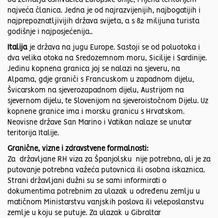
od zemalja osnivačica Europske Unije, i njena teritorijem
najveća članica. Jedna je od najrazvijenijih, najbogatijih i
najprepoznatljivijih država svijeta, a s 82 milijuna turista
godišnje i najposjećenija..
Italija
je država na jugu Europe. Sastoji se od poluotoka i
dva velika otoka na Sredozemnom moru, Sicilije i Sardinije.
Jedinu kopnena granica joj se nalazi na sjeveru, na
Alpama, gdje graniči s Francuskom u zapadnom dijelu,
Švicarskom na sjeverozapadnom dijelu, Austrijom na
sjevernom dijelu, te Slovenijom na sjeveroistočnom Dijelu. Uz
kopnene granice ima i morsku granicu s Hrvatskom.
Neovisne države San Marino i Vatikan nalaze se unutar
teritorija Italije.
Granične, vizne i zdravstvene formalnosti:
Za državljane RH viza za Španjolsku nije potrebna, ali je za
putovanje potrebna važeća putovnica ili osobna iskaznica.
Strani državljani dužni su se sami informirati o
dokumentima potrebnim za ulazak u određenu zemlju u
matičnom Ministarstvu vanjskih poslova ili veleposlanstvu
zemlje u koju se putuje. Za ulazak u Gibraltar