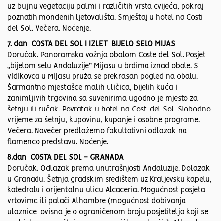
uz bujnu vegetaciju palmi i različitih vrsta cvijeća, pokraj
poznatih mondenih ljetovališta. Smještaj u hotel na Costi
del Sol. Večera. Noćenje.
7. dan COSTA DEL SOL I IZLET BIJELO SELO MIJAS
Doručak. Panoramska vožnja obalom Coste del Sol. Posjet
„bijelom selu Andaluzije“ Mijasu u brdima iznad obale. S
vidikovca u Mijasu pruža se prekrasan pogled na obalu.
Šarmantno mjestašce malih uličica, bijelih kuća i
zanimljivih trgovina sa suvenirima ugodno je mjesto za
šetnju ili ručak. Povratak u hotel na Costi del Sol. Slobodno
vrijeme za šetnju, kupovinu, kupanje i osobne programe.
Večera. Navečer predlažemo fakultativni odlazak na
flamenco predstavu. Noćenje.
8.dan COSTA DEL SOL - GRANADA
Doručak. Odlazak prema unutrašnjosti Andaluzije. Dolazak
u Granadu. Šetnja gradskim središtem uz Kraljevsku kapelu,
katedralu i orijentalnu ulicu Alcaceria. Mogućnost posjeta
vrtovima ili palači Alhambre (mogućnost dobivanja
ulaznice ovisna je o ograničenom broju posjetitelja koji se