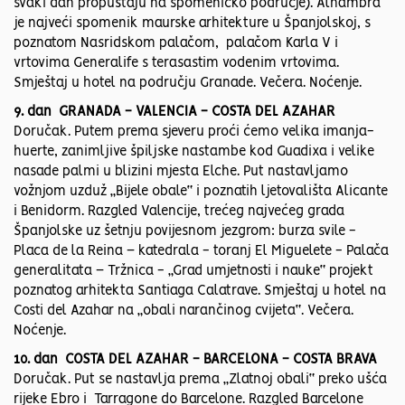
svaki dan propuštaju na spomeničko područje). Alhambra
je najveći spomenik maurske arhitekture u Španjolskoj, s
poznatom Nasridskom palačom, palačom Karla V i
vrtovima Generalife s terasastim vodenim vrtovima.
Smještaj u hotel na području Granade. Večera. Noćenje.
9. dan GRANADA - VALENCIA - COSTA DEL AZAHAR
Doručak. Putem prema sjeveru proći ćemo velika imanja-
huerte, zanimljive špiljske nastambe kod Guadixa i velike
nasade palmi u blizini mjesta Elche. Put nastavljamo
vožnjom uzduž „Bijele obale“ i poznatih ljetovališta Alicante
i Benidorm. Razgled Valencije, trećeg najvećeg grada
Španjolske uz šetnju povijesnom jezgrom: burza svile -
Placa de la Reina – katedrala - toranj El Miguelete - Palača
generalitata – Tržnica - „Grad umjetnosti i nauke“ projekt
poznatog arhitekta Santiaga Calatrave. Smještaj u hotel na
Costi del Azahar na „obali narančinog cvijeta“. Večera.
Noćenje.
10. dan COSTA DEL AZAHAR - BARCELONA - COSTA BRAVA
Doručak. Put se nastavlja prema „Zlatnoj obali“ preko ušća
rijeke Ebro i Tarragone do Barcelone. Razgled Barcelone