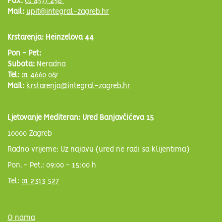
Fax:
01 4577 258
Mail:
upit@integral-zagreb.hr
Krstarenja: Heinzelova 44
Pon - Pet:
Subota:
Neradna
Tel:
01 4660 067
Mail:
krstarenja@integral-zagreb.hr
Ljetovanje Mediteran: Ured Banjavčićeva 15
10000 Zagreb
Radno vrijeme: Uz najavu (ured ne radi sa klijentima)
Pon. - Pet.: 09:00 - 15:00 h
Tel:
01 2313 527
O nama