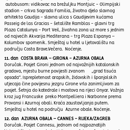
autobusom: vidikovac na brežuljku Montjuic - Olimpijski
stadion - crkva Sagrada Familia, životno djelo slavnog
arhitekta Gaudija - slavna ulica s Gaudijevim kućama
Passeig de las Gracias - šetalište Ramblas - glavni trg
Plaza Catalunya - Port Veil, živahna zona uz more s jednim
od najvećih Akvarija Mediterana - trg Plaza Espanya –
Kolumbov spomenik. Smještaj u hotel u ljetovalištu na
području Costa Brave.Večera. Noćenje.
11. dan COSTA BRAVA – GIRONA - AZURNA OBALA
Doručak. Posjet Gironi jednom od najvažnijih katalonskih
gradova, mjestu burne povijesti zvanom „grad tisuća
opsada“. Isprepletenost arapskih, židovskih i španjolskih
utjecaja čine povijesnu jezgru Girone vrlo zanimljivom za
posjet. Šetnja do katedrale i mostova na rijeci Onyar. Vožnja
kroz jug Francuske preko Montpelliera i Narbonne prema
Provansi i Azurnoj obali. Kraća zaustavljanja putem.
Smještaj u hotel na području Azurne obale. Noćenje.
12. dan AZURNA OBALA – CANNES - RIJEKA/ZAGREB
Doručak. Posjet Cannesu, jednom od najpoznatijih