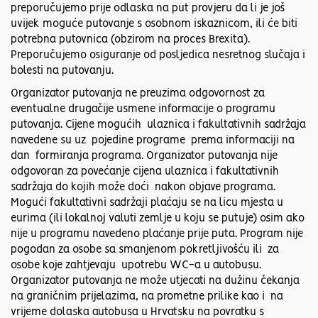
preporučujemo prije odlaska na put provjeru da li je još
uvijek moguće putovanje s osobnom iskaznicom, ili će biti
potrebna putovnica (obzirom na proces Brexita).
Preporučujemo osiguranje od posljedica nesretnog slučaja i
bolesti na putovanju.
Organizator putovanja ne preuzima odgovornost za
eventualne drugačije usmene informacije o programu
putovanja. Cijene mogućih ulaznica i fakultativnih sadržaja
navedene su uz pojedine programe prema informaciji na
dan formiranja programa. Organizator putovanja nije
odgovoran za povećanje cijena ulaznica i fakultativnih
sadržaja do kojih može doći nakon objave programa.
Mogući fakultativni sadržaji plaćaju se na licu mjesta u
eurima (ili lokalnoj valuti zemlje u koju se putuje) osim ako
nije u programu navedeno plaćanje prije puta. Program nije
pogodan za osobe sa smanjenom pokretljivošću ili za
osobe koje zahtjevaju upotrebu WC-a u autobusu.
Organizator putovanja ne može utjecati na dužinu čekanja
na graničnim prijelazima, na prometne prilike kao i na
vrijeme dolaska autobusa u Hrvatsku na povratku s