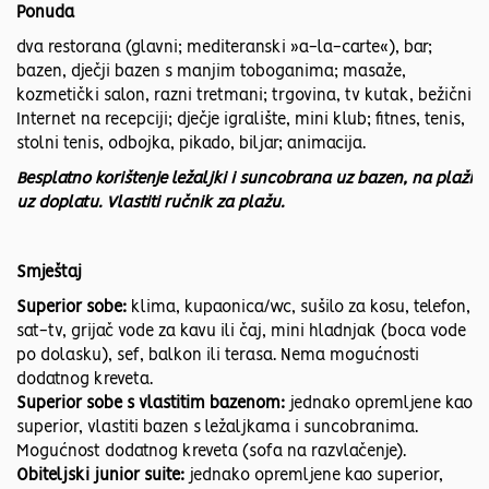
Ponuda
dva restorana (glavni; mediteranski »a-la-carte«), bar;
bazen, dječji bazen s manjim toboganima; masaže,
kozmetički salon, razni tretmani; trgovina, tv kutak, bežični
Internet na recepciji; dječje igralište, mini klub; fitnes, tenis,
stolni tenis, odbojka, pikado, biljar; animacija.
Besplatno korištenje ležaljki i suncobrana uz bazen, na plaži
uz doplatu. Vlastiti ručnik za plažu.
Smještaj
Superior sobe:
klima, kupaonica/wc, sušilo za kosu, telefon,
sat-tv, grijač vode za kavu ili čaj, mini hladnjak (boca vode
po dolasku), sef, balkon ili terasa. Nema mogućnosti
dodatnog kreveta.
Superior sobe s vlastitim bazenom:
jednako opremljene kao
superior, vlastiti bazen s ležaljkama i suncobranima.
Mogućnost dodatnog kreveta (sofa na razvlačenje).
Obiteljski junior suite:
jednako opremljene kao superior,