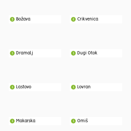
Božava
Crikvenica
3
2
Dramalj
Dugi Otok
1
1
Lastovo
Lovran
1
1
Makarska
Omiš
1
1