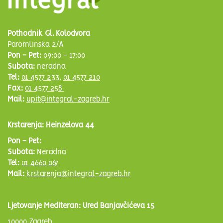
Pothodnik Gl. Kolodvora
Paromlinska 2/A
Pon - Pet:
09:00 - 17:00
Subota:
neradna
Tel:
01 4577 233
,
01 4577 210
Fax:
01 4577 258
Mail:
upit@integral-zagreb.hr
Krstarenja: Heinzelova 44
Pon - Pet:
Subota:
Neradna
Tel:
01 4660 067
Mail:
krstarenja@integral-zagreb.hr
Ljetovanje Mediteran: Ured Banjavčićeva 15
10000 Zagreb