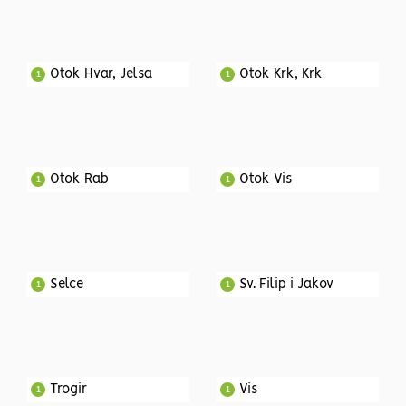
Otok Hvar, Jelsa
Otok Krk, Krk
1
1
Otok Rab
Otok Vis
1
1
Selce
Sv. Filip i Jakov
1
1
Trogir
Vis
1
1