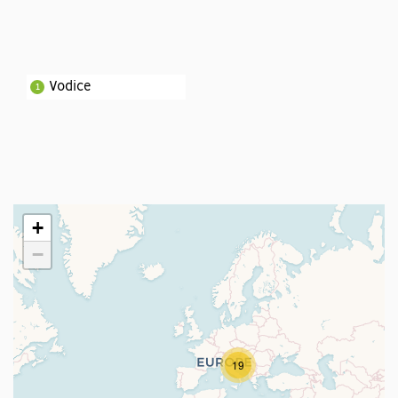
Vodice
1
+
−
19