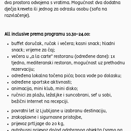
dva prostora odvojena s vratima. Mogućnost dva dodatna
dječja kreveta ili jednog za odraslu osobu (sofa na
razvlačenje).
All inclusive prema programu 10.30-24.00:
buffet doručak, ručak i večera; kasni snack; hladni
snack; vrijeme za čaj;
večera u „a la carte“ restoranu (određene dane): 1x
tjedno, mediteranski restoran, mogućnost uz prethodnu
rezervaciju;
određena lokalna točena pića; boca vode po dolasku;
određene sportske aktivnosti;
animacija, mini klub, mini disko;
ručnici za plažu, ležaljke i suncobrani, sef u sobi,
bežični Internet na recepciji.
povratni let iz Ljubljane u izabranu destinaciju,
zrakoplovne i sigurnosne pristojbe,
prijevoz prtljage do 20 kg,
autobusni prijevoz do/od odabranog objekta (samo na