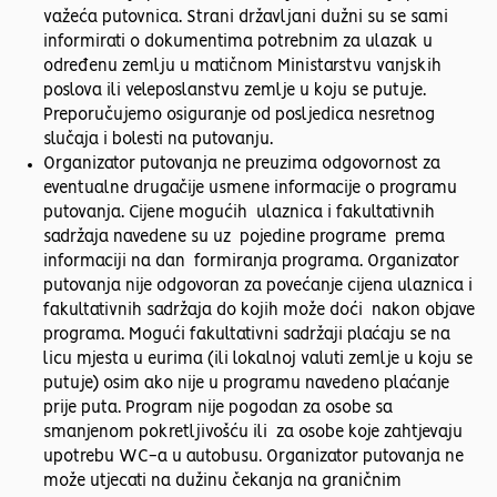
važeća putovnica. Strani državljani dužni su se sami
informirati o dokumentima potrebnim za ulazak u
određenu zemlju u matičnom Ministarstvu vanjskih
poslova ili veleposlanstvu zemlje u koju se putuje.
Preporučujemo osiguranje od posljedica nesretnog
slučaja i bolesti na putovanju.
Organizator putovanja ne preuzima odgovornost za
eventualne drugačije usmene informacije o programu
putovanja. Cijene mogućih ulaznica i fakultativnih
sadržaja navedene su uz pojedine programe prema
informaciji na dan formiranja programa. Organizator
putovanja nije odgovoran za povećanje cijena ulaznica i
fakultativnih sadržaja do kojih može doći nakon objave
programa. Mogući fakultativni sadržaji plaćaju se na
licu mjesta u eurima (ili lokalnoj valuti zemlje u koju se
putuje) osim ako nije u programu navedeno plaćanje
prije puta. Program nije pogodan za osobe sa
smanjenom pokretljivošću ili za osobe koje zahtjevaju
upotrebu WC-a u autobusu. Organizator putovanja ne
može utjecati na dužinu čekanja na graničnim