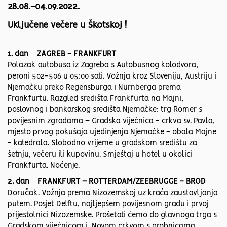
28.08.-04.09.2022.
Uključene večere u Škotskoj !
1. dan ZAGREB - FRANKFURT
Polazak autobusa iz Zagreba s Autobusnog kolodvora,
peroni 502-506 u 05:00 sati. Vožnja kroz Sloveniju, Austriju i
Njemačku preko Regensburga i Nürnberga prema
Frankfurtu. Razgled središta Frankfurta na Majni,
poslovnog i bankarskog središta Njemačke: trg Römer s
povijesnim zgradama – Gradska vijećnica - crkva sv. Pavla,
mjesto prvog pokušaja ujedinjenja Njemačke - obala Majne
- katedrala. Slobodno vrijeme u gradskom središtu za
šetnju, večeru ili kupovinu. Smještaj u hotel u okolici
Frankfurta. Noćenje.
2. dan FRANKFURT – ROTTERDAM/ZEEBRUGGE - BROD
Doručak. Vožnja prema Nizozemskoj uz kraća zaustavljanja
putem. Posjet Delftu, najljepšem povijesnom gradu i prvoj
prijestolnici Nizozemske. Prošetati ćemo do glavnoga trga s
Gradskom vijećnicom i Novom crkvom s grobnicama