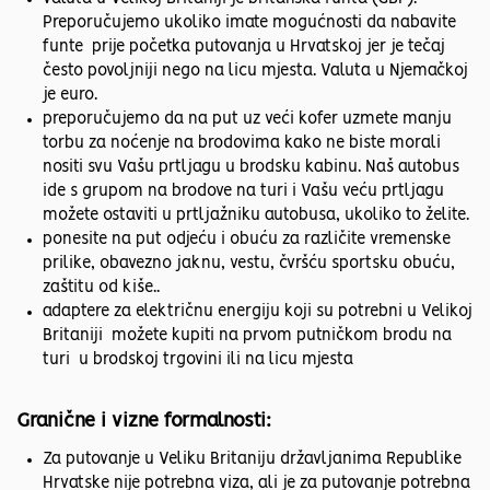
Preporučujemo ukoliko imate mogućnosti da nabavite
funte prije početka putovanja u Hrvatskoj jer je tečaj
često povoljniji nego na licu mjesta. Valuta u Njemačkoj
je euro.
preporučujemo da na put uz veći kofer uzmete manju
torbu za noćenje na brodovima kako ne biste morali
nositi svu Vašu prtljagu u brodsku kabinu. Naš autobus
ide s grupom na brodove na turi i Vašu veću prtljagu
možete ostaviti u prtljažniku autobusa, ukoliko to želite.
ponesite na put odjeću i obuću za različite vremenske
prilike, obavezno jaknu, vestu, čvršću sportsku obuću,
zaštitu od kiše..
adaptere za električnu energiju koji su potrebni u Velikoj
Britaniji možete kupiti na prvom putničkom brodu na
turi u brodskoj trgovini ili na licu mjesta
Granične i vizne formalnosti:
Za putovanje u Veliku Britaniju državljanima Republike
Hrvatske nije potrebna viza, ali je za putovanje potrebna