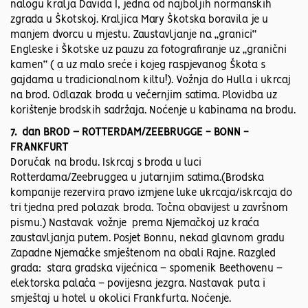
nalogu kralja Davida I, jedna od najboljih normanskih
zgrada u Škotskoj. Kraljica Mary Škotska boravila je u
manjem dvorcu u mjestu. Zaustavljanje na „granici“
Engleske i Škotske uz pauzu za fotografiranje uz „granični
kamen“ ( a uz malo sreće i kojeg raspjevanog Škota s
gajdama u tradicionalnom kiltu!). Vožnja do Hulla i ukrcaj
na brod. Odlazak broda u večernjim satima. Plovidba uz
korištenje brodskih sadržaja. Noćenje u kabinama na brodu.
7. dan BROD – ROTTERDAM/ZEEBRUGGE - BONN -
FRANKFURT
Doručak na brodu. Iskrcaj s broda u luci
Rotterdama/Zeebruggea u jutarnjim satima.(Brodska
kompanije rezervira pravo izmjene luke ukrcaja/iskrcaja do
tri tjedna pred polazak broda. Točna obavijest u završnom
pismu.) Nastavak vožnje prema Njemačkoj uz kraća
zaustavljanja putem. Posjet Bonnu, nekad glavnom gradu
Zapadne Njemačke smještenom na obali Rajne. Razgled
grada: stara gradska vijećnica – spomenik Beethovenu –
elektorska palača – povijesna jezgra. Nastavak puta i
smještaj u hotel u okolici Frankfurta. Noćenje.