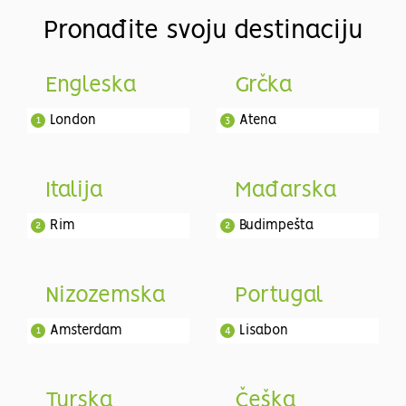
Pronađite svoju destinaciju
Engleska
Grčka
London
Atena
1
3
Italija
Mađarska
Rim
Budimpešta
2
2
Nizozemska
Portugal
Amsterdam
Lisabon
1
4
Turska
Češka