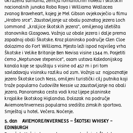
okružena šumama, zemlja romantičnih novela i škotskih
nacionalnih junaka Roba Roya i Williama Wallacea
zvanog Braveheart, kojeg je Mel Gibson ovjekovječio u filmu
„Hrabro srce“. Zaustavljanje uz obalu poznatog jezera Loch
Lommond „kraljice škotskih jezera“, omiljenog izletišta
stanovnika Glasgowa. Vožnja uz obale jezera i dalje prema
zapadnoj obali Škotske. Kroz planinsko područje Glen Cloe
dolazimo do Fort Williama. Mjesto leži ispod najvišeg vrha
Škotske i Velike Britanije Ben Nevisa visine 1344 m. Posjetiti
ćemo „Neptunove stepenice“, osam ustava Kaledonijskog
kanala koje se spuštaju s visine od 457 m i pri tom
savladavaju visinsku razliku od 21m. Vožnja uz najpoznatije
jezero Škotske Loch Ness, omiljeni turistički cilj putnika koji
traže popularno čudovište Nessie uz zaustavljanje na obali
jezera. Panoramska cesta vodi kroz lijepe planinske
krajolike škotskog Higlandsa. Dolazak na područje
Aviemore/Inverness popularna središta zimskih sportova.
Smještaj u hotel. Večera. Noćenje.
5. dan AVIEMORE/INVERNESS – ŠKOTSKI WHISKY -
EDINBURGH