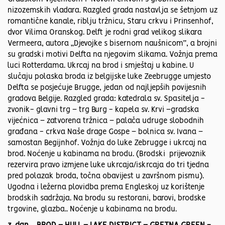
nizozemskih vladara. Razgled grada nastavlja se šetnjom uz
romantične kanale, riblju tržnicu, Staru crkvu i Prinsenhof,
dvor Vilima Oranskog. Delft je rodni grad velikog slikara
Vermeera, autora „Djevojke s bisernom naušnicom“, a brojni
su gradski motivi Delfta na njegovim slikama. Vožnja prema
luci Rotterdama. Ukrcaj na brod i smještaj u kabine. U
slučaju polaska broda iz belgijske luke Zeebrugge umjesto
Delfta se posjećuje Brugge, jedan od najljepših povijesnih
gradova Belgije. Razgled grada: katedrala sv. Spasitelja -
zvonik- glavni trg – trg Burg - kapela sv. Krvi –gradska
vijećnica – zatvorena tržnica – palača udruge slobodnih
građana - crkva Naše drage Gospe – bolnica sv. Ivana –
samostan Begijnhof. Vožnja do luke Zebrugge i ukrcaj na
brod. Noćenje u kabinama na brodu. (Brodski prijevoznik
rezervira pravo izmjene luke ukrcaja/iskrcaja do tri tjedna
pred polazak broda, točna obavijest u završnom pismu).
Ugodna i ležerna plovidba prema Engleskoj uz korištenje
brodskih sadržaja. Na brodu su restorani, barovi, brodske
trgovine, glazba.. Noćenje u kabinama na brodu.