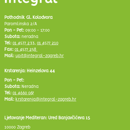
Pothodnik Gl. Kolodvora
Paromlinska 2/A
Pon - Pet:
09:00 - 17:00
Subota:
neradna
Tel:
01 4577 233
,
01 4577 210
Fax:
01 4577 258
Mail:
upit@integral-zagreb.hr
Krstarenja: Heinzelova 44
Pon - Pet:
Subota:
Neradna
Tel:
01 4660 067
Mail:
krstarenja@integral-zagreb.hr
Ljetovanje Mediteran: Ured Banjavčićeva 15
10000 Zagreb