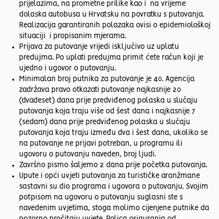
prijelazima, na prometne prilike kao i na vrijeme
dolaska autobusa u Hrvatsku na povratku s putovanja.
Realizacija garantiranih polazaka ovisi o epidemiološkoj
situaciji i propisanim mjerama.
Prijava za putovanje vrijedi isključivo uz uplatu
predujma. Po uplati predujma primit ćete račun koji je
ujedno i ugovor o putovanju.
Minimalan broj putnika za putovanje je 40. Agencija
zadržava pravo otkazati putovanje najkasnije 20
(dvadeset) dana prije predviđenog polaska u slučaju
putovanja koja traju više od šest dana i najkasnije 7
(sedam) dana prije predviđenog polaska u slučaju
putovanja koja traju između dva i šest dana, ukoliko se
na putovanje ne prijavi potreban, u programu ili
ugovoru o putovanju naveden, broj ljudi.
Završno pismo šaljemo 2 dana prije početka putovanja.
Upute i opći uvjeti putovanja za turističke aranžmane
sastavni su dio programa i ugovora o putovanju. Svojim
potpisom na ugovoru o putovanju suglasni ste s
navedenim uvjetima, stoga molimo cijenjene putnike da