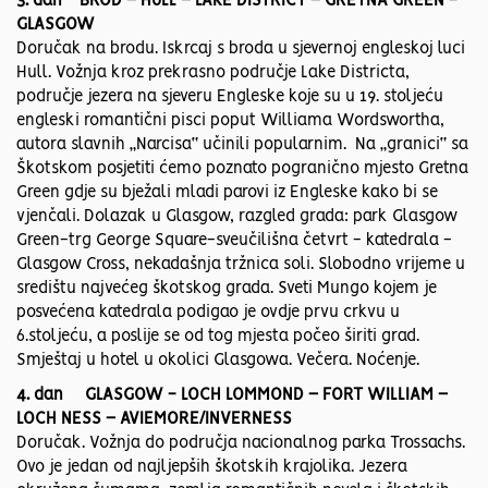
3. dan BROD – HULL – LAKE DISTRICT – GRETNA GREEN -
GLASGOW
Doručak na brodu. Iskrcaj s broda u sjevernoj engleskoj luci
Hull. Vožnja kroz prekrasno područje Lake Districta,
područje jezera na sjeveru Engleske koje su u 19. stoljeću
engleski romantični pisci poput Williama Wordswortha,
autora slavnih „Narcisa“ učinili popularnim. Na „granici“ sa
Škotskom posjetiti ćemo poznato pogranično mjesto Gretna
Green gdje su bježali mladi parovi iz Engleske kako bi se
vjenčali. Dolazak u Glasgow, razgled grada: park Glasgow
Green-trg George Square-sveučilišna četvrt - katedrala -
Glasgow Cross, nekadašnja tržnica soli. Slobodno vrijeme u
središtu najvećeg škotskog grada. Sveti Mungo kojem je
posvećena katedrala podigao je ovdje prvu crkvu u
6.stoljeću, a poslije se od tog mjesta počeo širiti grad.
Smještaj u hotel u okolici Glasgowa. Večera. Noćenje.
4. dan GLASGOW - LOCH LOMMOND – FORT WILLIAM –
LOCH NESS – AVIEMORE/INVERNESS
Doručak. Vožnja do područja nacionalnog parka Trossachs.
Ovo je jedan od najljepših škotskih krajolika. Jezera