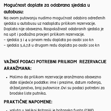
Mogućnost doplate za odabrana sjedala u
autobusu:
Na ovom putovanju nudimo mogućnost odabira određenih
sjedala u autobusu uz nadoplatu prilikom rezervacije.
Doplata nije obavezna. Raspoloživost odabranih sjedala je
na upit i podložna provjeri prilikom rezervacije.
- sjedala 3 i 4 u prvom redu doplata po osobi 100 kn
- sjedala 5,6,7,8 u drugom redu doplata po osobi 100 kn
VAŽNO! PODACI POTREBNI PRILIKOM REZERVACIJE
ARANŽMANA:
Molimo da prilikom rezervacije aranžmana obavezno
date slijedeće podatke: ime i prezime, datum rođenja,
državljanstvo, broj putovnice .Ovi su podaci potrebni za
brodske liste putnika.
PRAKTIČNE NAPOMENE:
valuta u Velikoj Britaniji je britanska funta (GBP).