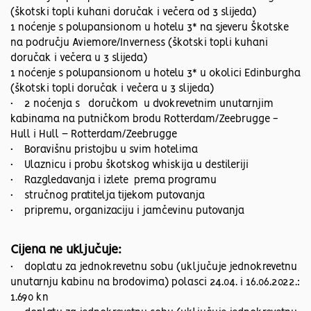
(škotski topli kuhani doručak i večera od 3 slijeda)
1 noćenje s polupansionom u hotelu 3* na sjeveru Škotske
na području Aviemore/Inverness (škotski topli kuhani
doručak i večera u 3 slijeda)
1 noćenje s polupansionom u hotelu 3* u okolici Edinburgha
(škotski topli doručak i večera u 3 slijeda)
• 2 noćenja s doručkom u dvokrevetnim unutarnjim
kabinama na putničkom brodu Rotterdam/Zeebrugge -
Hull i Hull – Rotterdam/Zeebrugge
• Boravišnu pristojbu u svim hotelima
• Ulaznicu i probu škotskog whiskija u destileriji
• Razgledavanja i izlete prema programu
• stručnog pratitelja tijekom putovanja
• pripremu, organizaciju i jamčevinu putovanja
Cijena ne uključuje:
• doplatu za jednokrevetnu sobu (uključuje jednokrevetnu
unutarnju kabinu na brodovima) polasci 24.04. i 16.06.2022.:
1.690 kn