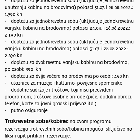
• doplatu za jednokrevetnu sobu (uključuje jednokrevetnu
unutarnju kabinu na brodovima) polasci 31.07. i 28.08.2022.:
1.990 kn
• doplatu za jednokrevetnu sobu (uključuje jednokrevetnu
vanjsku kabinu na brodovima) polasci 24.04. i 16.06.2022.:
2.190 kn
• doplatu za jednokrevetnu sobu (uključuje jednokrevetnu
vanjsku kabinu na brodovima) polasci 31.07. i 28.08.2022.:
2.690 kn
• doplatu za dvokrevetnu vanjsku kabinu na brodovima,
po osobi: 390 kn
• doplatu za dvije večere na brodovima po osobi: 450 kn
• ulaznice za muzeje i kulturno-povijesne spomenike
• dodatne sadržaje i troškove koji nisu predviđeni
programom, troškove osobne prirode (piće, dodatni obroci,
telefon, karte za javni gradski prijevoz itd.)
• putno osiguranje
Trokrevetne sobe/kabine:
na ovom programu
rezervacija trokrevetnih soba/kabina moguća isključivo na
fiksni upit prilikom rezervacije.