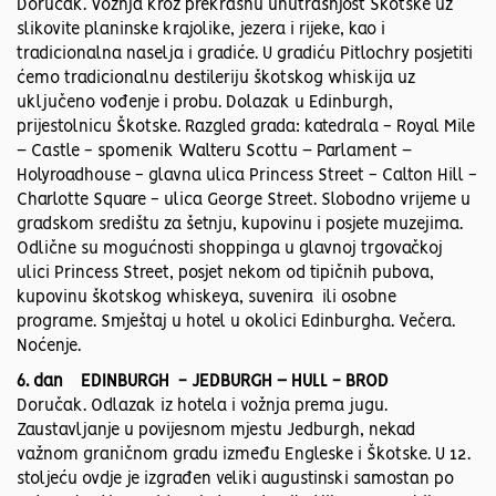
Doručak. Vožnja kroz prekrasnu unutrašnjost Škotske uz
slikovite planinske krajolike, jezera i rijeke, kao i
tradicionalna naselja i gradiće. U gradiću Pitlochry posjetiti
ćemo tradicionalnu destileriju škotskog whiskija uz
uključeno vođenje i probu. Dolazak u Edinburgh,
prijestolnicu Škotske. Razgled grada: katedrala - Royal Mile
– Castle - spomenik Walteru Scottu – Parlament –
Holyroadhouse - glavna ulica Princess Street - Calton Hill -
Charlotte Square - ulica George Street. Slobodno vrijeme u
gradskom središtu za šetnju, kupovinu i posjete muzejima.
Odlične su mogućnosti shoppinga u glavnoj trgovačkoj
ulici Princess Street, posjet nekom od tipičnih pubova,
kupovinu škotskog whiskeya, suvenira ili osobne
programe. Smještaj u hotel u okolici Edinburgha. Večera.
Noćenje.
6. dan EDINBURGH - JEDBURGH – HULL - BROD
Doručak. Odlazak iz hotela i vožnja prema jugu.
Zaustavljanje u povijesnom mjestu Jedburgh, nekad
važnom graničnom gradu između Engleske i Škotske. U 12.
stoljeću ovdje je izgrađen veliki augustinski samostan po