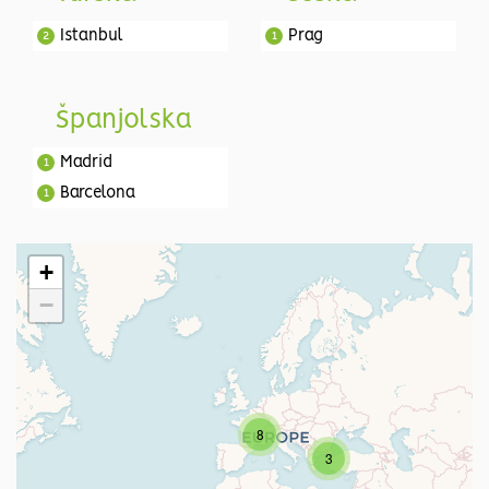
Istanbul
Prag
2
1
Španjolska
Madrid
1
Barcelona
1
+
−
8
3