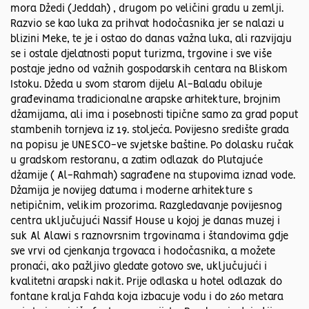
mora Džedi (Jeddah) , drugom po veličini gradu u zemlji.
Razvio se kao luka za prihvat hodočasnika jer se nalazi u
blizini Meke, te je i ostao do danas važna luka, ali razvijaju
se i ostale djelatnosti poput turizma, trgovine i sve više
postaje jedno od važnih gospodarskih centara na Bliskom
Istoku. Džeda u svom starom dijelu Al-Baladu obiluje
građevinama tradicionalne arapske arhitekture, brojnim
džamijama, ali ima i posebnosti tipične samo za grad poput
stambenih tornjeva iz 19. stoljeća. Povijesno središte grada
na popisu je UNESCO-ve svjetske baštine. Po dolasku ručak
u gradskom restoranu, a zatim odlazak do Plutajuće
džamije ( Al-Rahmah) sagrađene na stupovima iznad vode.
Džamija je novijeg datuma i moderne arhitekture s
netipičnim, velikim prozorima. Razgledavanje povijesnog
centra uključujući Nassif House u kojoj je danas muzej i
suk Al Alawi s raznovrsnim trgovinama i štandovima gdje
sve vrvi od cjenkanja trgovaca i hodočasnika, a možete
pronaći, ako pažljivo gledate gotovo sve, uključujući i
kvalitetni arapski nakit. Prije odlaska u hotel odlazak do
fontane kralja Fahda koja izbacuje vodu i do 260 metara