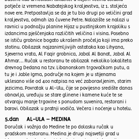
potječe iz vremena Nabatejskog kraljevstva, iz 1. stoljeća
nove ere. Pretpostavlja se da je tu bio drugi po veličini grad
kraljevstva, odmah iza čuvene Petre. Nalazište se nalazi u
ravnici u podnožju planine Hijaz u pustinjskom krajoliku s
izdancima pješčenjaka različitih veličina i visina. Posebno
se ističu grobnice bogato ukrašenih pročelja koji ima preko
stotinu. Obilazak najzanimljivijih ostataka kao Lihyana,
Sjeverna vrata, Al Faqir grobnica, Jabal Al Banat, Jabal Al
Ahmar… Ručak u restoranu te obilazak nekoliko lokaliteta
drevnog Dedana na tzv. Libanonskom trgovačkom putu, a
tu je i Jable Igma, područje na kojem je u stijenama
uklesano više od 400 natpisa na već zaboravljenim, starim
jezicima. Povratak u Al-Ulu, čije se povijesno središte danas
obnavlja, uređuju se stare glinene i kamene kuće te se
otvaraju manje trgovine s ponudom suvenira, restorani i
barovi. Obilazak u pratnji vodiča. Večera i noćenje u hotelu.
5.dan AL-ULA – MEDINA
Doručak i vožnja do Medine te po dolasku ručak u
gradskom restoranu. Medina je drugi najsvetiji grad u