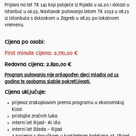
Prijava na let TK 141 koji polijeće iz Rijada u 02.20 i dolazi u
Istanbul u 06.55. Nastavak putovanja letom TK 1053 u 08.15
iz Istanbula s dolaskom u Zagreb u 08.25 po lokalnom
vremenu.
Cijena po osobi:
First minute cijena: 2.770,00 €
Redovna cijena: 2.820,00 €
Program putovanja nije prilagođen djeci mlađoj od 12
godina te osobama slabije pokretljivosti.
Cijena uključuje:
prijevoz zrakoplovom prema programu u ekonomskoj
klasi
pristojbe zračnih luka
interni let Rijad- Al Ula
interni let Džeda – Rijad