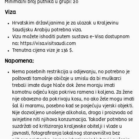
Minimalni broj putnika u grupi: 20
Viza
Hrvatskim državljanima je za ulazak u Kraljevinu
Saudijsku Arabiju potrebna viza.
Vizu možete ishoditi putem sustava e-Visa dostupnom
na: https://visa.visitsaudi.com
Trenutna cijena vize je 136 $.
Napomena:
Nema posebnih restrikcija u odijevanju, no potrebno je
poštovati tamošnje običaje u smislu da bi muškarci
trebali imate duge hlače dok žene moraju imati
komotnu odjeću koja pokriva ramena i koljena. Za žene
nije obavezno da pokrivaju kosu, no ako žele mogu imati
šal ili maramu, posebno kad se posjećuju vjerski objekti.
Nije dozvoljeno unošenje alkohola, droga i proizvoda od
svinjetine niti njihova konzumacija. Također potrebno se
suzdržati od kritiziranja kraljevske obitelji i vlade u
javnosti, fotografiranja lokalnog stanovništva bez