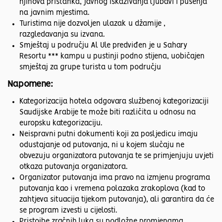
njihova pristanka, javnog iskazivanja ljubavi i pušenja
na javnim mjestima.
Turistima nije dozvoljen ulazak u džamije ,
razgledavanja su izvana.
Smještaj u području Al Ule predviđen je u Sahary
Resortu *** kampu u pustinji podno stijena, uobičajen
smještaj za grupe turista u tom području
Napomene:
Kategorizacija hotela odgovara službenoj kategorizaciji
Saudijske Arabije te može biti različita u odnosu na
europsku kategorizaciju.
Neispravni putni dokumenti koji za posljedicu imaju
odustajanje od putovanja, ni u kojem slučaju ne
obvezuju organizatora putovanja te se primjenjuju uvjeti
otkaza putovanja organizatora.
Organizator putovanja ima pravo na izmjenu programa
putovanja kao i vremena polazaka zrakoplova (kad to
zahtjeva situacija tijekom putovanja), ali garantira da će
se program izvesti u cijelosti.
Pristojbe zračnih luka su podložne promjenama,