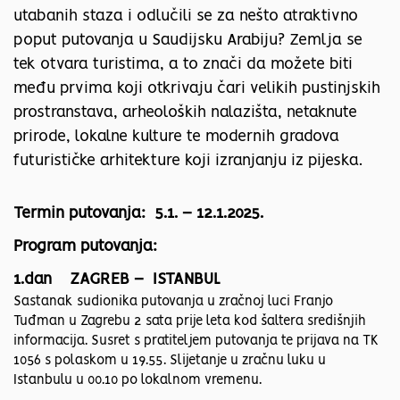
utabanih staza i odlučili se za nešto atraktivno
poput putovanja u Saudijsku Arabiju? Zemlja se
tek otvara turistima, a to znači da možete biti
među prvima koji otkrivaju čari velikih pustinjskih
prostranstava, arheoloških nalazišta, netaknute
prirode, lokalne kulture te modernih gradova
futurističke arhitekture koji izranjanju iz pijeska.
Termin putovanja: 5.1. – 12.1.2025.
Program putovanja:
1.dan ZAGREB – ISTANBUL
Sastanak sudionika putovanja u zračnoj luci Franjo
Tuđman u Zagrebu 2 sata prije leta kod šaltera središnjih
informacija. Susret s pratiteljem putovanja te prijava na TK
1056 s polaskom u 19.55. Slijetanje u zračnu luku u
Istanbulu u 00.10 po lokalnom vremenu.