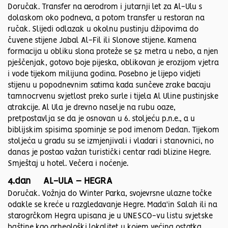
Doručak. Transfer na aerodrom i jutarnji let za Al-Ulu s
dolaskom oko podneva, a potom transfer u restoran na
ručak. Slijedi odlazak u okolnu pustinju džipovima do
čuvene stijene Jabal Al-Fil ili Slonove stijene. Kamena
formacija u obliku slona proteže se 52 metra u nebo, a njen
pješčenjak, gotovo boje pijeska, oblikovan je erozijom vjetra
i vode tijekom milijuna godina. Posebno je lijepo vidjeti
stijenu u popodnevnim satima kada sunčeve zrake bacaju
tamnocrvenu svjetlost preko surle i tijela Al Uline pustinjske
atrakcije. Al Ula je drevno naselje na rubu oaze,
pretpostavlja se da je osnovan u 6. stoljeću p.n.e., a u
biblijskim spisima spominje se pod imenom Dedan. Tijekom
stoljeća u gradu su se izmjenjivali i vladari i stanovnici, no
danas je postao važan turistički centar radi blizine Hegre.
Smještaj u hotel. Večera i noćenje.
4.dan AL-ULA – HEGRA
Doručak. Vožnja do Winter Parka, svojevrsne ulazne točke
odakle se kreće u razgledavanje Hegre. Mada'in Salah ili na
starogrčkom Hegra upisana je u UNESCO-vu listu svjetske
baštine kao arheološki lokalitet u kojem većina ostatka