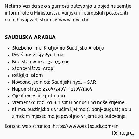
Molimo Vas da se o sigurnosti putovanja u pojedine zemlje
informirate u Ministarstvu vanjskih i europskih poslova ili
na njihovoj web stranici: www.mvep.hr
SAUDIJSKA ARABIJA
Službeno ime: Kraljevina Saudijska Arabija
Površina: 2 149 690 km2
Broj stanovnika: 32 175 000
Stanovništvo: Arapi
Religija: Islam
Novčana jedinica: Saudijski riyal - SAR
Napon struje: 220V/240V i 110V/130V
Cijepljenje: nije potrebno
Vremenska razlika: + 1 sat u odnosu na naše vrijeme
Klima: pustinjska s vrućim ljetima (lipanj-august) no u
zimskim mjesecima je povoljno vrijeme za putovanje
Korisna web stranica:
https://www.visitsaudi.com/en
ID:Integral