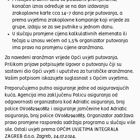
konačan iznos određuje se na dan izdavanja
zrakoplovne karte cca 14-7 dana prije putovanja, a
prema uvjetima zrakoplovne kompanije koji vrijede za
grupe, izdaju se za sve putnike u jednom danu.
U slučaju promjene cijena kalkulativnih elemenata ili
tečaja u iznosu većem od 1,5% organizator putovanja
ima pravo na promjenu cijene aranžmana.
Za navedeni aranžman vrijede Opći uvjeti putovanja.
Prilikom prijave potpisujete Ugovor o putovanju čiji su
sastavni dio Opći uvjeti i uputstva za turističke aranžmane.
Vašim potpisom iskazujete suglasnost s Općim uvjetima.
Preporučujemo putno osiguranje jedne od osiguravajućih
kuća. Agencija ima zaključenu Policu osiguranja od
odgovornosti organizatora kod Adriatic osiguranja, broj
police OV0682940882 i osiguranje jamčevine kod Adriatic
osiguranja, broj police OV0682940883. Organizator zadržava
pravo promjene rasporeda sadržaja programa u slučaju više
sile. Ostali uvjeti prema OPĆIM UVJETIMA INTEGRALA
ZAGREB d.o.o. Zagreb, 24.07.2024.