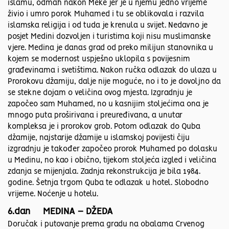
islamu, odmah nakon Meke jer je u njemu jedno vrijeme
živio i umro porok Muhamed i tu se oblikovala i razvila
islamska religija i od tuda je krenula u svijet. Nedavno je
posjet Medini dozvoljen i turistima koji nisu muslimanske
vjere. Medina je danas grad od preko milijun stanovnika u
kojem se modernost uspješno uklopila s povijesnim
građevinama i svetištima. Nakon ručka odlazak do ulaza u
Prorokovu džamiju, dalje nije moguće, no i to je dovoljno da
se stekne dojam o veličina ovog mjesta. Izgradnju je
započeo sam Muhamed, no u kasnijim stoljećima ona je
mnogo puta proširivana i preuređivana, a unutar
kompleksa je i prorokov grob. Potom odlazak do Quba
džamije, najstarije džamije u islamskoj povijesti čiju
izgradnju je također započeo prorok Muhamed po dolasku
u Medinu, no kao i obično, tijekom stoljeća izgled i veličina
zdanja se mijenjala. Zadnja rekonstrukcija je bila 1984.
godine. Šetnja trgom Quba te odlazak u hotel. Slobodno
vrijeme. Noćenje u hotelu.
6.dan MEDINA – DŽEDA
Doručak i putovanje prema gradu na obalama Crvenog