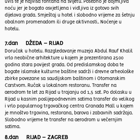
uvis te je najviša fontana na svijetu. Posebno je dojmljiva
noću jer je bogato osvjetljena i vidljiva iz gotovo svih
dijelova grada. Smještaj u hotel i slobodno vrijeme za šetnju
obalnom promenadom ili druge aktivnosti.. Noćenje u
hotelu.
7.dan DŽEDA – RIJAD
Doručak u hotelu. Razgledavanje muzeja Abdul Rauf Khalil
vrlo neobične arhitekture u kojem je prezentirana 2500
godina stara povijest grada. Od predislamskog doba te
bogate islamske kulturne baštine sadrži i drevne arheološke
zbirke povezane sa saudijskom baštinom i Otomanskim
Carstvom. Ručak u lokalnom restoranu. Transfer na
aerodrom te let za Rijad u trajanju od 1,5 sat. Po dolasku u
Rijad u kasnim poslijepodnevnim satima transfer do velikog
i vrlo popularnog trgovačkog centra Granada Mall u kojem
je mnoštvo trgovina, restorana, barova i zabavnih sadržaja.
Slobodno vrijeme te transfer na aerodrom u večernjim
satima.
8.dan RIJAD – ZAGREB