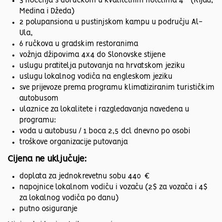
3 noćenja s doručkom u kvalitetnim hotelima 4* (Rijad,
Medina i Džeda)
2 polupansiona u pustinjskom kampu u području Al-
Ula,
6 ručkova u gradskim restoranima
vožnja džipovima 4x4 do Slonovske stijene
uslugu pratitelja putovanja na hrvatskom jeziku
uslugu lokalnog vodiča na engleskom jeziku
sve prijevoze prema programu klimatiziranim turističkim
autobusom
ulaznice za lokalitete i razgledavanja navedena u
programu:
voda u autobusu / 1 boca 2,5 dcl dnevno po osobi
troškove organizacije putovanja
Cijena ne uključuje:
doplata za jednokrevetnu sobu 440 €
napojnice lokalnom vodiču i vozaču (2$ za vozača i 4$
za lokalnog vodiča po danu)
putno osiguranje