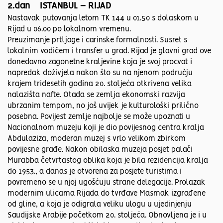
2.dan ISTANBUL – RIJAD
Nastavak putovanja letom TK 144 u 01.50 s dolaskom u
Rijad u 06.00 po lokalnom vremenu.
Preuzimanje prtljage i carinske formalnosti. Susret s
lokalnim vodičem i transfer u grad. Rijad je glavni grad ove
donedavno zagonetne kraljevine koja je svoj procvat i
napredak doživjela nakon što su na njenom području
krajem tridesetih godina 20. stoljeća otkrivena velika
nalazišta nafte. Otada se zemlja ekonomski razvija
ubrzanim tempom, no još uvijek je kulturološki prilično
posebna. Povijest zemlje najbolje se može upoznati u
Nacionalnom muzeju koji je dio povijesnog centra kralja
Abdulaziza, moderan muzej s vrlo velikom zbirkom
povijesne građe. Nakon obilaska muzeja posjet palači
Murabba četvrtastog oblika koja je bila rezidencija kralja
do 1953., a danas je otvorena za posjete turistima i
povremeno se u njoj ugošćuju strane delegacije. Prolazak
modernim ulicama Rijada do tvrđave Masmak izgrađene
od gline, a koja je odigrala veliku ulogu u ujedinjenju
Saudijske Arabije početkom 20. stoljeća. Obnovljena je i u