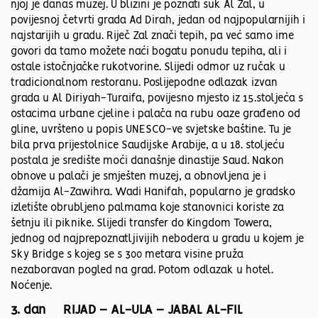
njoj je danas muzej. U blizini je poznati suk Al Zal, u
povijesnoj četvrti grada Ad Dirah, jedan od najpopularnijih i
najstarijih u gradu. Riječ Zal znači tepih, pa već samo ime
govori da tamo možete naći bogatu ponudu tepiha, ali i
ostale istočnjačke rukotvorine. Slijedi odmor uz ručak u
tradicionalnom restoranu. Poslijepodne odlazak izvan
grada u Al Diriyah-Turaifa, povijesno mjesto iz 15.stoljeća s
ostacima urbane cjeline i palača na rubu oaze građeno od
gline, uvršteno u popis UNESCO-ve svjetske baštine. Tu je
bila prva prijestolnice Saudijske Arabije, a u 18. stoljeću
postala je središte moći današnje dinastije Saud. Nakon
obnove u palači je smješten muzej, a obnovljena je i
džamija Al-Zawihra. Wadi Hanifah, popularno je gradsko
izletište obrubljeno palmama koje stanovnici koriste za
šetnju ili piknike. Slijedi transfer do Kingdom Towera,
jednog od najprepoznatljivijih nebodera u gradu u kojem je
Sky Bridge s kojeg se s 300 metara visine pruža
nezaboravan pogled na grad. Potom odlazak u hotel.
Noćenje.
3. dan RIJAD – AL-ULA – JABAL AL-FIL