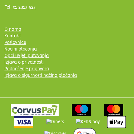
Tel:
01 2313 527
O nama
Kontakt
Poslovnice
Načini plaćanja
Opći uvjeti putovanja
Izjava o privatnosti
Podnošenje prigovora
Izjava o sigurnosti načina plaćanja