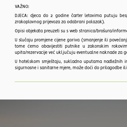
VAŽNO:
DJECA: djeca do 2 godine čarter letovima putuju bes
zrakoplovnog prijevoza za odabrani polazak).
Opisi objekata preuzeti su s web stranica/brošura/informac
U slučaju promjene cijene goriva (smanjenje ili povećan
tome ćemo obavijestiti putnike u zakonskim rokovi
upita/rezervacije već uključuju eventualne naknade za go
U hotelskom smještaju, sukladno uputama nadležnih in
sigurnosne i sanitarne mjere, može doći do prilagodbe ili