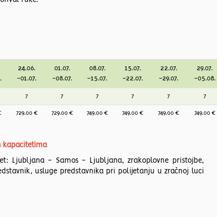
dohvat ruke.
24.06.
01.07.
08.07.
15.07.
22.07.
29.07.
.
-01.07.
-08.07.
-15.07.
-22.07.
-29.07.
-05.08.
7
7
7
7
7
7
€
729.00 €
729.00 €
749.00 €
749.00 €
749.00 €
749.00 €
m kapacitetima
t: Ljubljana - Samos - Ljubljana, zrakoplovne pristojbe,
edstavnik, usluge predstavnika pri polijetanju u zračnoj luci