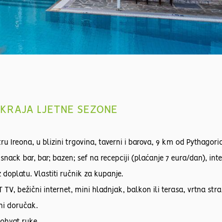
O KRAJA LJETNE SEZONE
u Ireona, u blizini trgovina, taverni i barova, 9 km od Pythagori
snack bar, bar; bazen; sef na recepciji (plaćanje 7 eura/dan), inte
 doplatu. Vlastiti ručnik za kupanje.
V, bežični internet, mini hladnjak, balkon ili terasa, vrtna st
ni doručak.