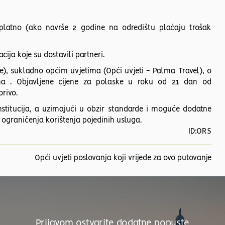
platno (ako navrše 2 godine na odredištu plaćaju trošak
ija koje su dostavili partneri.
je), sukladno općim uvjetima (Opći uvjeti - Palma Travel), o
ma . Objavljene cijene za polaske u roku od 21 dan od
rivo.
stitucija, a uzimajući u obzir standarde i moguće dodatne
 ograničenja korištenja pojedinih usluga.
ID:ORS
Opći uvjeti poslovanja koji vrijede za ovo putovanje
Prijavom ostvarite dodatne popuste