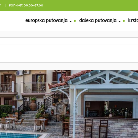
r
| Pon-Pet 09:00-17:00
europska putovanja
daleka putovanja
krst