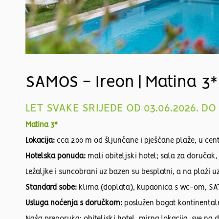
SAMOS - Ireon | Matina 3*
LET SVAKE SRIJEDE OD 03.06.2026. D
Matina 3*
Lokacija:
cca 200 m od šljunčane i pješčane plaže, u centr
Hotelska ponuda:
mali obiteljski hotel; sala za doručak, 
Ležaljke i suncobrani uz bazen su besplatni, a na plaži uz
Standard sobe:
klima (doplata), kupaonica s wc-om, SAT T
Usluga noćenja s doručkom:
poslužen bogat kontinental