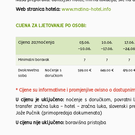
Naša preporuka: obiteljski hotel, mirna lokacija, sve na 
Web stranica hotela:
www.matina-hotel.info
CIJENA ZA LJETOVANJE PO OSOBI:
Cijena za7noćenja
03.06.
10.06.
17.06.
-10.06.
-17.06.
-24.06
Minimalni boravak
7
7
7
Dvokrevetna
Noćenje s
599.00 €
649.00 €
679.00 
soba
doručkom
* Cijene su informativne i promjenjive ovisno o dostupni
U cijenu je uključeno:
noćenje s doručkom, povratni le
transfer zračna luka - hotel - zračna luka, slovenski pr
Jože Pučnik (primopredaja dokumenata)
U cijenu nije uključeno:
boravišna pristojba