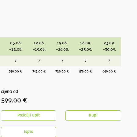
05.08.
12.08.
19.08.
16.09.
23.09.
-12.08.
-19.08.
-26.08.
-23.09.
-30.09.
7
7
7
7
7
749.00 €
749.00 €
729.00 €
679.00 €
649.00 €
cijena od
599.00 €
Pošalji upit
Kupi
Ispis