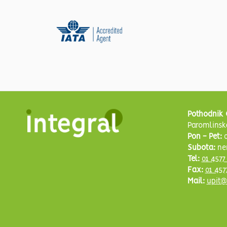
Pothodnik 
Paromlinsk
Pon - Pet:
0
Subota:
ne
Tel:
01 4577
Fax:
01 457
Mail:
upit@