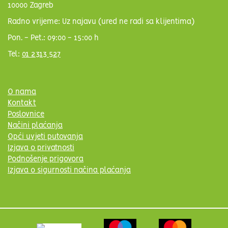
10000 Zagreb
Radno vrijeme: Uz najavu (ured ne radi sa klijentima)
Pon. - Pet.: 09:00 - 15:00 h
Tel:
01 2313 527
O nama
Kontakt
Poslovnice
Načini plaćanja
Opći uvjeti putovanja
Izjava o privatnosti
Podnošenje prigovora
Izjava o sigurnosti načina plaćanja