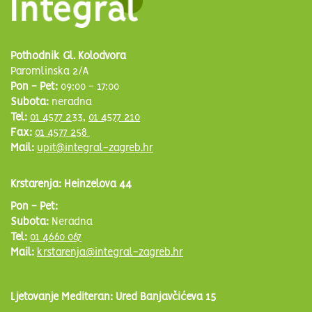
Pothodnik Gl. Kolodvora
Paromlinska 2/A
Pon - Pet:
09:00 - 17:00
Subota:
neradna
Tel:
01 4577 233
,
01 4577 210
Fax:
01 4577 258
Mail:
upit@integral-zagreb.hr
Krstarenja: Heinzelova 44
Pon - Pet:
Subota:
Neradna
Tel:
01 4660 067
Mail:
krstarenja@integral-zagreb.hr
Ljetovanje Mediteran: Ured Banjavčićeva 15