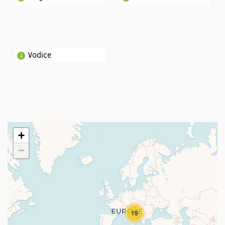
Vodice
1
+
−
19