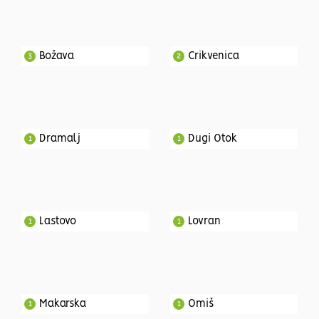
Božava
Crikvenica
3
2
Dramalj
Dugi Otok
1
1
Lastovo
Lovran
1
1
Makarska
Omiš
1
1