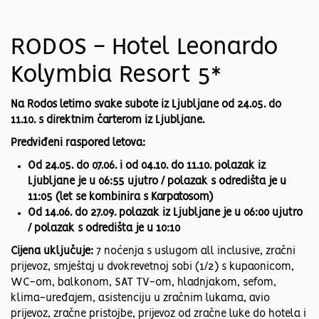
RODOS - Hotel Leonardo
Kolymbia Resort 5*
Na Rodos letimo svake subote iz Ljubljane od 24.05. do
11.10. s direktnim čarterom iz Ljubljane.
Predviđeni raspored letova:
Od 24.05. do 07.06. i od 04.10. do 11.10. polazak iz
Ljubljane je u 06:55 ujutro / polazak s odredišta je u
11:05 (let se kombinira s Karpatosom)
Od 14.06. do 27.09. polazak iz Ljubljane je u 06:00 ujutro
/ polazak s odredišta je u 10:10
Cijena uključuje:
7 noćenja s uslugom all inclusive, zračni
prijevoz, smještaj u dvokrevetnoj sobi (1/2) s kupaonicom,
WC-om, balkonom, SAT TV-om, hladnjakom, sefom,
klima-uređajem, asistenciju u zračnim lukama, avio
prijevoz, zračne pristojbe, prijevoz od zračne luke do hotela i