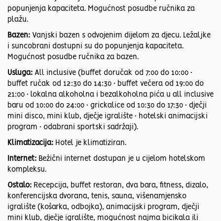
popunjenja kapaciteta. Mogućnost posudbe ručnika za
plažu.
Bazen:
Vanjski bazen s odvojenim dijelom za djecu. Ležaljke
i suncobrani dostupni su do popunjenja kapaciteta.
Mogućnost posudbe ručnika za bazen.
Usluga:
All inclusive (buffet doručak od 7:00 do 10:00 •
buffet ručak od 12:30 do 14:30 • buffet večera od 19:00 do
21:00 • lokalna alkoholna i bezalkoholna pića u all inclusive
baru od 10:00 do 24:00 • grickalice od 10:30 do 17:30 • dječji
mini disco, mini klub, dječje igralište • hotelski animacijski
program • odabrani sportski sadržaji).
Klimatizacija:
Hotel je klimatiziran.
Internet:
Bežični internet dostupan je u cijelom hotelskom
kompleksu.
Ostalo:
Recepcija, buffet restoran, dva bara, fitness, dizalo,
konferencijska dvorana, tenis, sauna, višenamjensko
igralište (košarka, odbojka), animacijski program, dječji
mini klub, dječje igralište, mogućnost najma bicikala ili