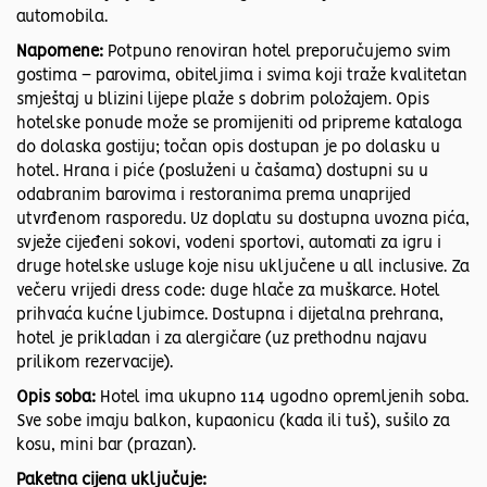
automobila.
Napomene:
Potpuno renoviran hotel preporučujemo svim
gostima – parovima, obiteljima i svima koji traže kvalitetan
smještaj u blizini lijepe plaže s dobrim položajem. Opis
hotelske ponude može se promijeniti od pripreme kataloga
do dolaska gostiju; točan opis dostupan je po dolasku u
hotel. Hrana i piće (posluženi u čašama) dostupni su u
odabranim barovima i restoranima prema unaprijed
utvrđenom rasporedu. Uz doplatu su dostupna uvozna pića,
svježe cijeđeni sokovi, vodeni sportovi, automati za igru i
druge hotelske usluge koje nisu uključene u all inclusive. Za
večeru vrijedi dress code: duge hlače za muškarce. Hotel
prihvaća kućne ljubimce. Dostupna i dijetalna prehrana,
hotel je prikladan i za alergičare (uz prethodnu najavu
prilikom rezervacije).
Opis soba:
Hotel ima ukupno 114 ugodno opremljenih soba.
Sve sobe imaju balkon, kupaonicu (kada ili tuš), sušilo za
kosu, mini bar (prazan).
Paketna cijena uključuje: