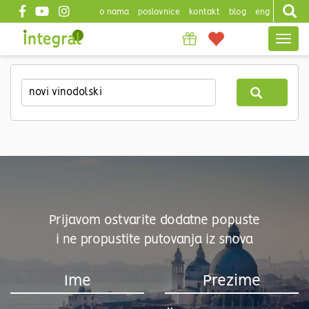
o nama
poslovnice
kontakt
blog
eng
Top
Togg
header
navig
Skip
to
main
content
Prijavom ostvarite dodatne popuste
i ne propustite putovanja iz snova