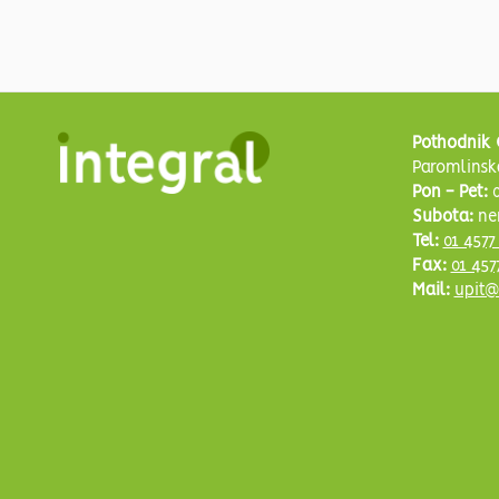
Pothodnik 
Paromlinsk
Pon - Pet:
0
Subota:
ne
Tel:
01 4577
Fax:
01 457
Mail:
upit@