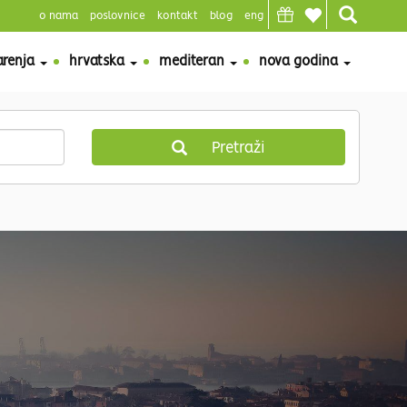
o nama
poslovnice
kontakt
blog
eng
Top
header
arenja
hrvatska
mediteran
nova godina
Pretraži