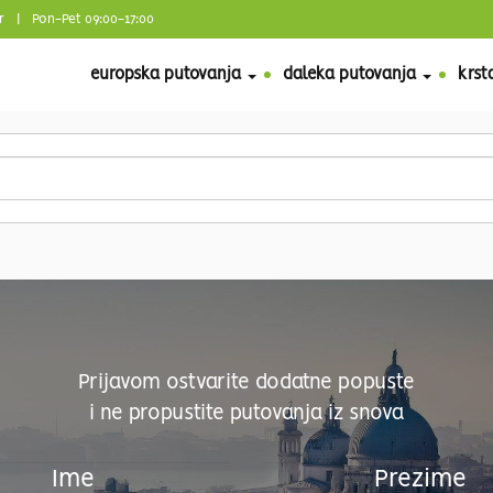
r
| Pon-Pet 09:00-17:00
europska putovanja
daleka putovanja
krst
Prijavom ostvarite dodatne popuste
i ne propustite putovanja iz snova