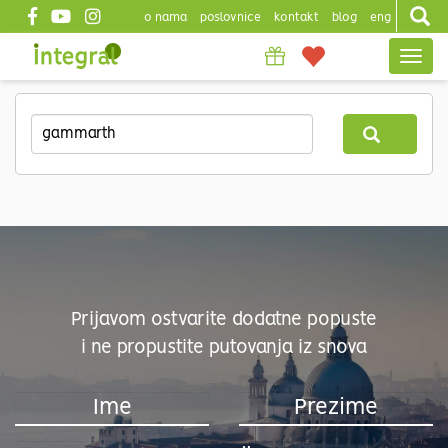
o nama
poslovnice
kontakt
blog
eng
Top
Togg
header
navig
Skip
to
main
content
Prijavom ostvarite dodatne popuste
i ne propustite putovanja iz snova