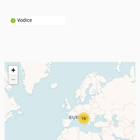
Vodice
1
+
−
19