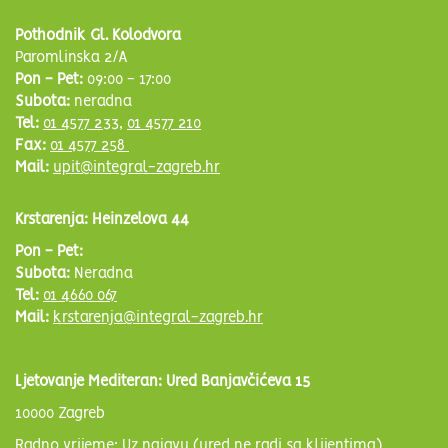
Pothodnik Gl. Kolodvora
Paromlinska 2/A
Pon - Pet:
09:00 - 17:00
Subota:
neradna
Tel:
01 4577 233
,
01 4577 210
Fax:
01 4577 258
Mail:
upit@integral-zagreb.hr
Krstarenja: Heinzelova 44
Pon - Pet:
Subota:
Neradna
Tel:
01 4660 067
Mail:
krstarenja@integral-zagreb.hr
Ljetovanje Mediteran: Ured Banjavčićeva 15
10000 Zagreb
Radno vrijeme: Uz najavu (ured ne radi sa klijentima)