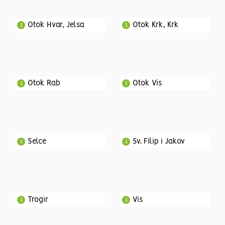
Otok Hvar, Jelsa
Otok Krk, Krk
1
1
Otok Rab
Otok Vis
1
1
Selce
Sv. Filip i Jakov
1
1
Trogir
Vis
1
1