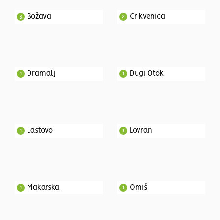
Božava
Crikvenica
3
2
Dramalj
Dugi Otok
1
1
Lastovo
Lovran
1
1
Makarska
Omiš
1
1