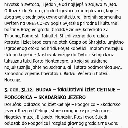
hrvatskih svetaca, i jedan je od najljepših zaljeva svijeta.
Odlazak do Kotora, grada trgovaca i moreplovaca, koji je
zbog svoje srednjovjekovne arhitekture i brojnih spomenika
uvršten na UNESCO-ov popis Svjetske prirodne i kulturne
baštine. Razgled grada: Gradske zidine, katedrala Sv.
Tripuna, Pomorski fakultet. Slijedi vožnja do gradića
Perasta i izlet brodićem na otok Gospa od Škrpjela, umjetno
izgrađenog otoka na hridi. Posjet kapelici i malom muzeju u
sklopu kapelice. Nastavak vožnje do Tivta i šetnja kroz
luksuznu luku Porto Montenegro, u kojoj su usidrene
najluksuznije jahte na Jadranu, ali i stara podmornica JNA.
Slobodno vrijeme. Povratak u Budvu. Večera u hotelu.
Noćenje.
3. dan, 31.12.: BUDVA – fakultativni izlet CETINJE –
PODGORICA – SKADARSKO JEZERO
Doručak. Odlazak na izlet Cetinje – Podgorica – Skadarsko
jezero. Razgled Cetinja, stare crnogorske prijestolnice:
Njegošev muzej, Biljarda, Manastir, Plavi dvor. Slijedi
odlazak do Podgorice i razgled glavnog grada Crne Gore: