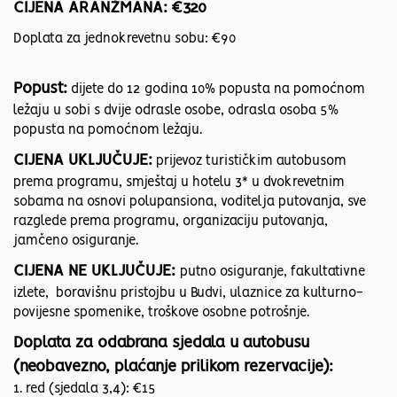
CIJENA ARANŽMANA: €320
Doplata za jednokrevetnu sobu: €90
Popust:
dijete do 12 godina 10% popusta na pomoćnom
ležaju u sobi s dvije odrasle osobe, odrasla osoba 5%
popusta na pomoćnom ležaju.
CIJENA UKLJUČUJE:
prijevoz turističkim autobusom
prema programu, smještaj u hotelu 3* u dvokrevetnim
sobama na osnovi polupansiona, voditelja putovanja, sve
razglede prema programu, organizaciju putovanja,
jamčeno osiguranje.
CIJENA NE UKLJUČUJE:
putno osiguranje, fakultativne
izlete, boravišnu pristojbu u Budvi, ulaznice za kulturno-
povijesne spomenike, troškove osobne potrošnje.
Doplata za odabrana sjedala u autobusu
(neobavezno, plaćanje prilikom rezervacije):
1. red (sjedala 3,4): €15