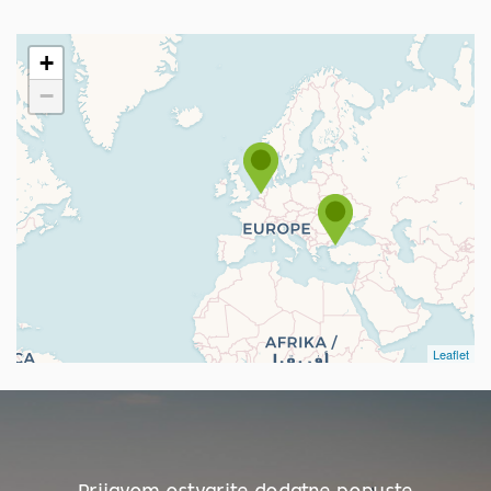
+
−
Leaflet