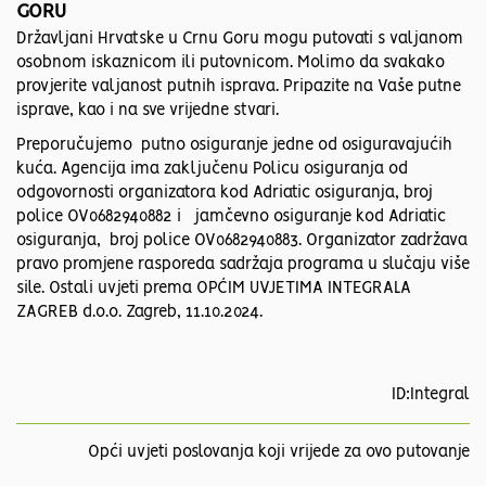
GORU
Državljani Hrvatske u Crnu Goru mogu putovati s valjanom
osobnom iskaznicom ili putovnicom. Molimo da svakako
provjerite valjanost putnih isprava. Pripazite na Vaše putne
isprave, kao i na sve vrijedne stvari.
Preporučujemo putno osiguranje jedne od osiguravajućih
kuća. Agencija ima zaključenu Policu osiguranja od
odgovornosti organizatora kod Adriatic osiguranja, broj
police OV0682940882 i jamčevno osiguranje kod Adriatic
osiguranja, broj police OV0682940883. Organizator zadržava
pravo promjene rasporeda sadržaja programa u slučaju više
sile. Ostali uvjeti prema OPĆIM UVJETIMA INTEGRALA
ZAGREB d.o.o. Zagreb, 11.10.2024.
ID:Integral
Opći uvjeti poslovanja koji vrijede za ovo putovanje