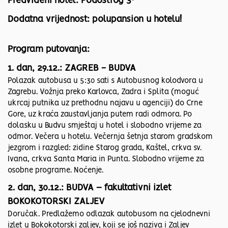
Predviđeni hotel: Podostrog 3*
Dodatna vrijednost: polupansion u hotelu!
Program putovanja:
1. dan, 29.12.: ZAGREB - BUDVA
Polazak autobusa u 5:30 sati s Autobusnog kolodvora u
Zagrebu. Vožnja preko Karlovca, Zadra i Splita (moguć
ukrcaj putnika uz prethodnu najavu u agenciji) do Crne
Gore, uz kraća zaustavljanja putem radi odmora. Po
dolasku u Budvu smještaj u hotel i slobodno vrijeme za
odmor. Večera u hotelu. Večernja šetnja starom gradskom
jezgrom i razgled: zidine Starog grada, Kaštel, crkva sv.
Ivana, crkva Santa Maria in Punta. Slobodno vrijeme za
osobne programe. Noćenje.
2. dan, 30.12.: BUDVA – fakultativni izlet
BOKOKOTORSKI ZALJEV
Doručak. Predlažemo odlazak autobusom na cjelodnevni
izlet u Bokokotorski zaljev, koji se još naziva i Zaljev