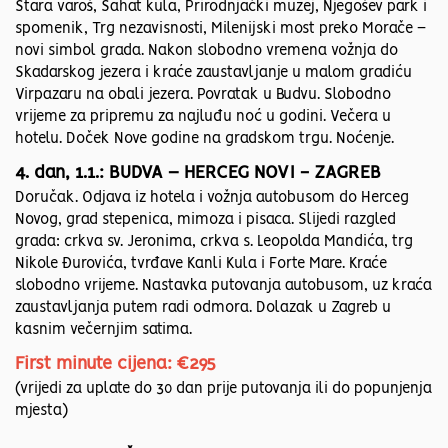
Stara varoš, Sahat kula, Prirodnjački muzej, Njegošev park i
spomenik, Trg nezavisnosti, Milenijski most preko Morače –
novi simbol grada. Nakon slobodno vremena vožnja do
Skadarskog jezera i kraće zaustavljanje u malom gradiću
Virpazaru na obali jezera. Povratak u Budvu. Slobodno
vrijeme za pripremu za najluđu noć u godini. Večera u
hotelu. Doček Nove godine na gradskom trgu. Noćenje.
4. dan, 1.1.: BUDVA – HERCEG NOVI - ZAGREB
Doručak. Odjava iz hotela i vožnja autobusom do Herceg
Novog, grad stepenica, mimoza i pisaca. Slijedi razgled
grada: crkva sv. Jeronima, crkva s. Leopolda Mandića, trg
Nikole Đurovića, tvrđave Kanli Kula i Forte Mare. Kraće
slobodno vrijeme. Nastavka putovanja autobusom, uz kraća
zaustavljanja putem radi odmora. Dolazak u Zagreb u
kasnim večernjim satima.
First minute cijena: €295
(vrijedi za uplate do 30 dan prije putovanja ili do popunjenja
mjesta)