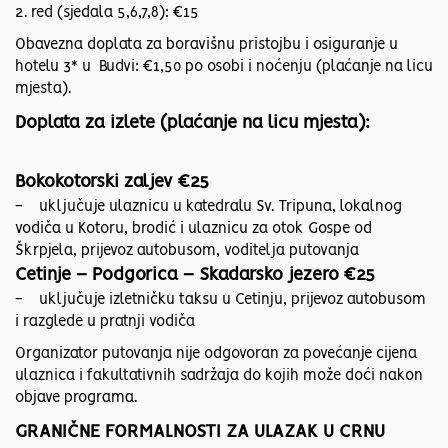
2. red (sjedala 5,6,7,8): €15
Obavezna doplata za boravišnu pristojbu i osiguranje u
hotelu 3* u Budvi: €1,50 po osobi i noćenju (plaćanje na licu
mjesta).
Doplata za izlete (plaćanje na licu mjesta):
Bokokotorski zaljev €25
- uključuje ulaznicu u katedralu Sv. Tripuna, lokalnog
vodiča u Kotoru, brodić i ulaznicu za otok Gospe od
Škrpjela, prijevoz autobusom, voditelja putovanja
Cetinje – Podgorica – Skadarsko jezero €25
- uključuje izletničku taksu u Cetinju, prijevoz autobusom
i razglede u pratnji vodiča
Organizator putovanja nije odgovoran za povećanje cijena
ulaznica i fakultativnih sadržaja do kojih može doći nakon
objave programa.
GRANIČNE FORMALNOSTI ZA ULAZAK U CRNU