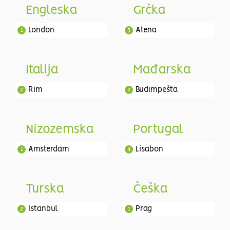
Engleska
Grčka
London
Atena
1
3
Italija
Mađarska
Rim
Budimpešta
2
2
Nizozemska
Portugal
Amsterdam
Lisabon
1
4
Turska
Češka
Istanbul
Prag
2
1