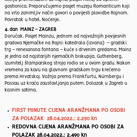
gostionica. Preporučujemo posjet muzeju Romanticum koji
na vrlo zanimljiv način govori o povijesti plovidbe Rajnom.
Povratak u hotel. Noćenje.
4. dan MAINZ - ZAGREB
Doručak. Posjet Mainzu, jednom od najvažnijih povijesnih
gradova Njemačke na Rajni: katedrala (izvana) – gradski
trg – renesansna fontana – kuće s drvenim gredama. Mainz
je jedna od najstarijih njemačkih biskupija. Guthenberg,
izumitelj štamparskog stroja rodio se u ovom gradu. Nakon
vremena za kavu na glavnom gradskom trgu krećemo
prema Hrvatskoj. Vožnja prema Frankfurtu, Nürnbergu i
Passau uz kraća zaustavljanja putem. Dolazak u Zagreb u
kasnim satima.
FIRST MINUTE CIJENA ARANŽMANA PO OSOBI
ZA POLAZAK 28.04.2022.: 2.290 kn
REDOVNA CIJENA ARANŽMANA PO OSOBI ZA
POLAZAK 28.04.2022.: 2.490 kn