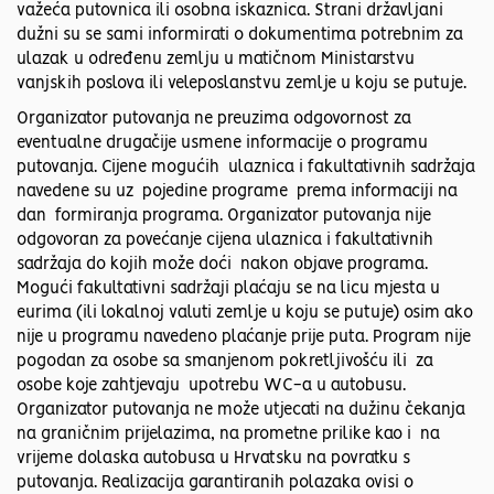
važeća putovnica ili osobna iskaznica. Strani državljani
dužni su se sami informirati o dokumentima potrebnim za
ulazak u određenu zemlju u matičnom Ministarstvu
vanjskih poslova ili veleposlanstvu zemlje u koju se putuje.
Organizator putovanja ne preuzima odgovornost za
eventualne drugačije usmene informacije o programu
putovanja. Cijene mogućih ulaznica i fakultativnih sadržaja
navedene su uz pojedine programe prema informaciji na
dan formiranja programa. Organizator putovanja nije
odgovoran za povećanje cijena ulaznica i fakultativnih
sadržaja do kojih može doći nakon objave programa.
Mogući fakultativni sadržaji plaćaju se na licu mjesta u
eurima (ili lokalnoj valuti zemlje u koju se putuje) osim ako
nije u programu navedeno plaćanje prije puta. Program nije
pogodan za osobe sa smanjenom pokretljivošću ili za
osobe koje zahtjevaju upotrebu WC-a u autobusu.
Organizator putovanja ne može utjecati na dužinu čekanja
na graničnim prijelazima, na prometne prilike kao i na
vrijeme dolaska autobusa u Hrvatsku na povratku s
putovanja. Realizacija garantiranih polazaka ovisi o