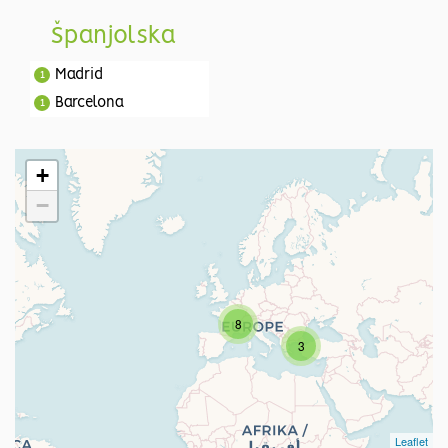
Španjolska
Madrid
1
Barcelona
1
+
−
8
3
Leaflet