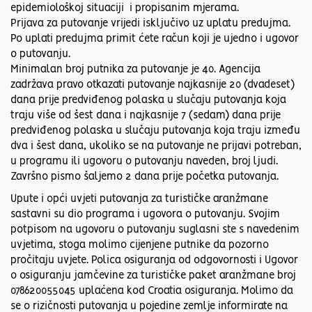
epidemiološkoj situaciji i propisanim mjerama.
Prijava za putovanje vrijedi isključivo uz uplatu predujma.
Po uplati predujma primit ćete račun koji je ujedno i ugovor
o putovanju.
Minimalan broj putnika za putovanje je 40. Agencija
zadržava pravo otkazati putovanje najkasnije 20 (dvadeset)
dana prije predviđenog polaska u slučaju putovanja koja
traju više od šest dana i najkasnije 7 (sedam) dana prije
predviđenog polaska u slučaju putovanja koja traju između
dva i šest dana, ukoliko se na putovanje ne prijavi potreban,
u programu ili ugovoru o putovanju naveden, broj ljudi.
Završno pismo šaljemo 2 dana prije početka putovanja.
Upute i opći uvjeti putovanja za turističke aranžmane
sastavni su dio programa i ugovora o putovanju. Svojim
potpisom na ugovoru o putovanju suglasni ste s navedenim
uvjetima, stoga molimo cijenjene putnike da pozorno
pročitaju uvjete. Polica osiguranja od odgovornosti i Ugovor
o osiguranju jamčevine za turističke paket aranžmane broj
078620055045 uplaćena kod Croatia osiguranja. Molimo da
se o rizičnosti putovanja u pojedine zemlje informirate na