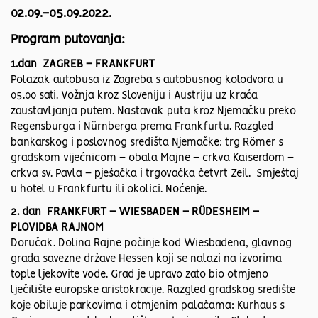
02.09.-05.09.2022.
Program putovanja:
1.dan ZAGREB – FRANKFURT
Polazak autobusa iz Zagreba s autobusnog kolodvora u
05.00 sati. Vožnja kroz Sloveniju i Austriju uz kraća
zaustavljanja putem. Nastavak puta kroz Njemačku preko
Regensburga i Nürnberga prema Frankfurtu. Razgled
bankarskog i poslovnog središta Njemačke: trg Römer s
gradskom vijećnicom – obala Majne – crkva Kaiserdom –
crkva sv. Pavla – pješačka i trgovačka četvrt Zeil. Smještaj
u hotel u Frankfurtu ili okolici. Noćenje.
2. dan FRANKFURT – WIESBADEN – RÜDESHEIM –
PLOVIDBA RAJNOM
Doručak. Dolina Rajne počinje kod Wiesbadena, glavnog
grada savezne države Hessen koji se nalazi na izvorima
tople ljekovite vode. Grad je upravo zato bio otmjeno
lječilište europske aristokracije. Razgled gradskog središte
koje obiluje parkovima i otmjenim palačama: Kurhaus s