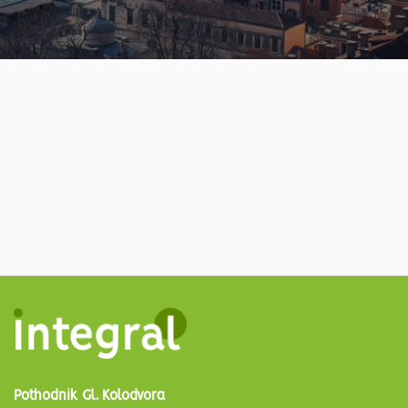
Pothodnik Gl. Kolodvora