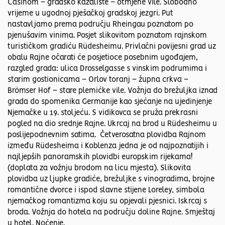
Casinom – gradsko kazalište – otmjene vile. Slobodno
vrijeme u ugodnoj pješačkoj gradskoj jezgri. Put
nastavljamo prema području Rheingau poznatom po
pjenušavim vinima. Posjet slikovitom poznatom rajnskom
turističkom gradiću Rüdesheimu. Privlačni povijesni grad uz
obalu Rajne očarati će posjetioce posebnim ugođajem,
razgled grada: ulica Drosselgasse s vinskim podrumima i
starim gostionicama – Orlov toranj – župna crkva –
Brömser Hof – stare plemićke vile. Vožnja do brežuljka iznad
grada do spomenika Germanije kao sjećanje na ujedinjenje
Njemačke u 19. stoljeću. S vidikovca se pruža prekrasni
pogled na dio srednje Rajne. Ukrcaj na brod u Rüdesheimu u
poslijepodnevnim satima. Četverosatna plovidba Rajnom
između Rüdesheima i Koblenza jedna je od najpoznatijih i
najljepših panoramskih plovidbi europskim rijekama!
(doplata za vožnju brodom na licu mjesta). Slikovita
plovidba uz ljupke gradiće, brežuljke s vinogradima, brojne
romantične dvorce i ispod slavne stijene Loreley, simbola
njemačkog romantizma koju su opjevali pjesnici. Iskrcaj s
broda. Vožnja do hotela na području doline Rajne. Smještaj
u hotel. Noćenje.