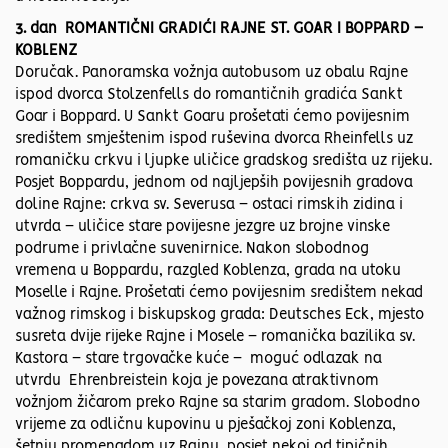
3. dan ROMANTIČNI GRADIĆI RAJNE ST. GOAR I BOPPARD –
KOBLENZ
Doručak. Panoramska vožnja autobusom uz obalu Rajne
ispod dvorca Stolzenfells do romantičnih gradića Sankt
Goar i Boppard. U Sankt Goaru prošetati ćemo povijesnim
središtem smještenim ispod ruševina dvorca Rheinfells uz
romaničku crkvu i ljupke uličice gradskog središta uz rijeku.
Posjet Boppardu, jednom od najljepših povijesnih gradova
doline Rajne: crkva sv. Severusa – ostaci rimskih zidina i
utvrda – uličice stare povijesne jezgre uz brojne vinske
podrume i privlačne suvenirnice. Nakon slobodnog
vremena u Boppardu, razgled Koblenza, grada na utoku
Moselle i Rajne. Prošetati ćemo povijesnim središtem nekad
važnog rimskog i biskupskog grada: Deutsches Eck, mjesto
susreta dvije rijeke Rajne i Mosele – romanička bazilika sv.
Kastora – stare trgovačke kuće – moguć odlazak na
utvrdu Ehrenbreistein koja je povezana atraktivnom
vožnjom žičarom preko Rajne sa starim gradom. Slobodno
vrijeme za odličnu kupovinu u pješačkoj zoni Koblenza,
šetnju promenadom uz Rajnu, posjet nekoj od tipičnih