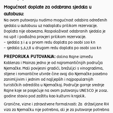
Mogućnost doplate za odabrana sjedala u
autobusu:
Na ovom putovanju nudimo mogućnost odabira određenih
sjedala u autobusu uz nadoplatu prilikom rezervacije.
Doplata nije obavezna. Raspoloživost odabranih sjedala je
na upit i podložna provjeri prilikom rezervacije.
- sjedala 3 i 4 u prvom redu doplata po osobi 100 kn
- sjedala 5,6,7,8 u drugom redu doplata po osobi 100 kn
PREPORUKA PUTOVANJA:
dolina Rajne između
Koblenza i Mainza jedno je od najromantičnijih područja
Njemačke. Mali povijesni gradići, brežuljci s vinogradima,
stijene i romantične utvrde čine ovaj dio Njemačke posebno
zanimljivim i jednim od najljepših i najpopularnijih
turističkih odredišta u Njemačkoj. Područje gornje srednje
Rajne koje se posjećuje na ovom putovanju UNESCO je 2002.
godine stavio pod zaštitu kao kulturni krajolik.
Granične, vizne i zdravstvene formalnosti: Za državljane RH
viza za Njemačku nije potrebna, ali je za putovanje potrebna