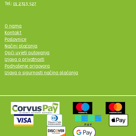
Tel:
01 2313 527
O nama
Kontakt
Poslovnice
Načini plaćanja
Opći uvjeti putovanja
Izjava o privatnosti
Podnošenje prigovora
Izjava o sigurnosti načina plaćanja