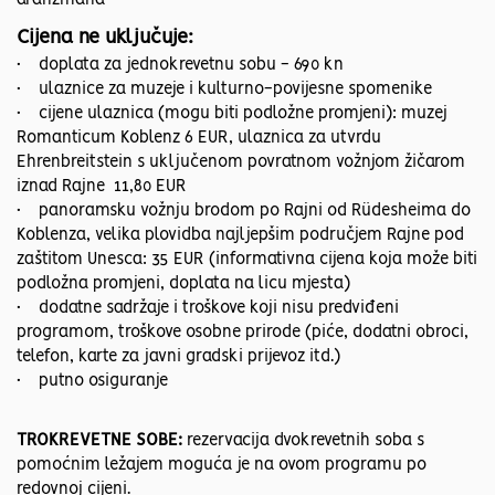
Cijena ne uključuje:
• doplata za jednokrevetnu sobu - 690 kn
• ulaznice za muzeje i kulturno-povijesne spomenike
• cijene ulaznica (mogu biti podložne promjeni): muzej
Romanticum Koblenz 6 EUR, ulaznica za utvrdu
Ehrenbreitstein s uključenom povratnom vožnjom žičarom
iznad Rajne 11,80 EUR
• panoramsku vožnju brodom po Rajni od Rüdesheima do
Koblenza, velika plovidba najljepšim područjem Rajne pod
zaštitom Unesca: 35 EUR (informativna cijena koja može biti
podložna promjeni, doplata na licu mjesta)
• dodatne sadržaje i troškove koji nisu predviđeni
programom, troškove osobne prirode (piće, dodatni obroci,
telefon, karte za javni gradski prijevoz itd.)
• putno osiguranje
TROKREVETNE SOBE:
rezervacija dvokrevetnih soba s
pomoćnim ležajem moguća je na ovom programu po
redovnoj cijeni.