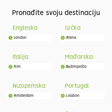
Pronađite svoju destinaciju
Engleska
Grčka
London
Atena
1
3
Italija
Mađarska
Rim
Budimpešta
2
2
Nizozemska
Portugal
Amsterdam
Lisabon
1
4