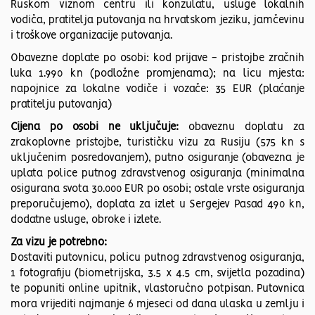
Ruskom viznom centru ili konzulatu, usluge lokalnih
vodiča, pratitelja putovanja na hrvatskom jeziku, jamčevinu
i troškove organizacije putovanja.
Obavezne doplate po osobi: kod prijave - pristojbe zračnih
luka 1.990 kn (podložne promjenama); na licu mjesta:
napojnice za lokalne vodiče i vozače: 35 EUR (plaćanje
pratitelju putovanja)
Cijena po osobi ne uključuje:
obaveznu doplatu za
zrakoplovne pristojbe, turističku vizu za Rusiju (575 kn s
uključenim posredovanjem), putno osiguranje (obavezna je
uplata police putnog zdravstvenog osiguranja (minimalna
osigurana svota 30.000 EUR po osobi; ostale vrste osiguranja
preporučujemo), doplata za izlet u Sergejev Pasad 490 kn,
dodatne usluge, obroke i izlete.
Za vizu je potrebno:
Dostaviti putovnicu, policu putnog zdravstvenog osiguranja,
1 fotografiju (biometrijska, 3.5 x 4.5 cm, svijetla pozadina)
te popuniti online upitnik, vlastoručno potpisan. Putovnica
mora vrijediti najmanje 6 mjeseci od dana ulaska u zemlju i