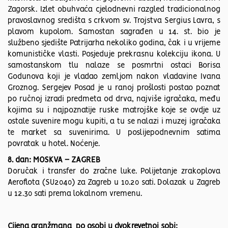
Zagorsk. Izlet obuhvaća cjelodnevni razgled tradicionalnog
pravoslavnog središta s crkvom sv. Trojstva Sergius Lavra, s
plavom kupolom. Samostan sagrađen u 14. st. bio je
službeno sjedište Patrijarha nekoliko godina, čak i u vrijeme
komunističke vlasti. Posjeduje prekrasnu kolekciju ikona. U
samostanskom tlu nalaze se posmrtni ostaci Borisa
Godunova koji je vladao zemljom nakon vladavine Ivana
Groznog. Sergejev Posad je u ranoj prošlosti postao poznat
po ručnoj izradi predmeta od drva, najviše igračaka, među
kojima su i najpoznatije ruske matrojške koje se ovdje uz
ostale suvenire mogu kupiti, a tu se nalazi i muzej igračaka
te market sa suvenirima. U poslijepodnevnim satima
povratak u hotel. Noćenje.
8. dan: MOSKVA – ZAGREB
Doručak i transfer do zračne luke. Polijetanje zrakoplova
Aeroflota (SU2040) za Zagreb u 10.20 sati. Dolazak u Zagreb
u 12.30 sati prema lokalnom vremenu.
Cijena aranžmana po osobi u dvokrevetnoj sobi: