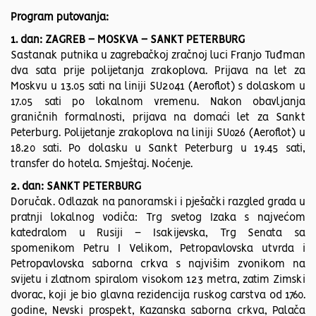
Program putovanja:
1. dan: ZAGREB – MOSKVA – SANKT PETERBURG
Sastanak putnika u zagrebačkoj zračnoj luci Franjo Tuđman
dva sata prije polijetanja zrakoplova. Prijava na let za
Moskvu u 13.05 sati na liniji SU2041 (Aeroflot) s dolaskom u
17.05 sati po lokalnom vremenu. Nakon obavljanja
graničnih formalnosti, prijava na domaći let za Sankt
Peterburg. Polijetanje zrakoplova na liniji SU026 (Aeroflot) u
18.20 sati. Po dolasku u Sankt Peterburg u 19.45 sati,
transfer do hotela. Smještaj. Noćenje.
2. dan: SANKT PETERBURG
Doručak. Odlazak na panoramski i pješački razgled grada u
pratnji lokalnog vodiča: Trg svetog Izaka s najvećom
katedralom u Rusiji – Isakijevska, Trg Senata sa
spomenikom Petru I Velikom, Petropavlovska utvrda i
Petropavlovska saborna crkva s najvišim zvonikom na
svijetu i zlatnom spiralom visokom 123 metra, zatim Zimski
dvorac, koji je bio glavna rezidencija ruskog carstva od 1760.
godine, Nevski prospekt, Kazanska saborna crkva, Palača