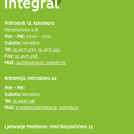
Pothodnik Gl. Kolodvora
Paromlinska 2/A
Pon - Pet:
09:00 - 17:00
Subota:
neradna
Tel:
01 4577 233
,
01 4577 210
Fax:
01 4577 258
Mail:
upit@integral-zagreb.hr
Krstarenja: Heinzelova 44
Pon - Pet:
Subota:
Neradna
Tel:
01 4660 067
Mail:
krstarenja@integral-zagreb.hr
Ljetovanje Mediteran: Ured Banjavčićeva 15