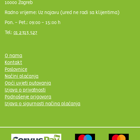
10000 Zagreb
Radno vrijeme: Uz najavu (ured ne radi sa klijentima)
Pon. - Pet.: 09:00 - 15:00 h
Tel:
01 2313 527
O nama
Kontakt
Poslovnice
Načini plaćanja
Opći uvjeti putovanja
Izjava o privatnosti
Podnošenje prigovora
Izjava o sigurnosti načina plaćanja