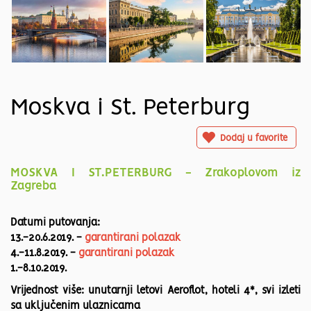
Moskva i St. Peterburg
Dodaj u favorite
MOSKVA I ST.PETERBURG - Zrakoplovom iz
Zagreba
Datumi putovanja:
13.-20.6.2019. -
garantirani polazak
4.-11.8.2019. -
garantirani polazak
1.-8.10.2019.
Vrijednost više: unutarnji letovi Aeroflot, hoteli 4*, svi izleti
sa uključenim ulaznicama