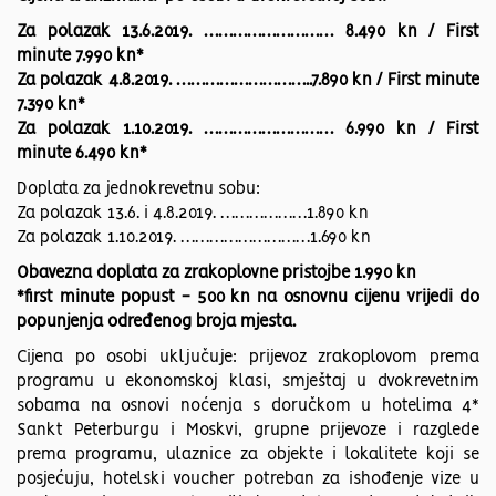
Za polazak 13.6.2019. ……………………… 8.490 kn / First
minute 7.990 kn*
Za polazak 4.8.2019. ………………………..7.890 kn / First minute
7.390 kn*
Za polazak 1.10.2019. ……………………… 6.990 kn / First
minute 6.490 kn*
Doplata za jednokrevetnu sobu:
Za polazak 13.6. i 4.8.2019. ………………1.890 kn
Za polazak 1.10.2019. ………………………1.690 kn
Obavezna doplata za zrakoplovne pristojbe 1.990 kn
*first minute popust - 500 kn na osnovnu cijenu vrijedi do
popunjenja određenog broja mjesta.
Cijena po osobi uključuje: prijevoz zrakoplovom prema
programu u ekonomskoj klasi, smještaj u dvokrevetnim
sobama na osnovi noćenja s doručkom u hotelima 4*
Sankt Peterburgu i Moskvi, grupne prijevoze i razglede
prema programu, ulaznice za objekte i lokalitete koji se
posjećuju, hotelski voucher potreban za ishođenje vize u