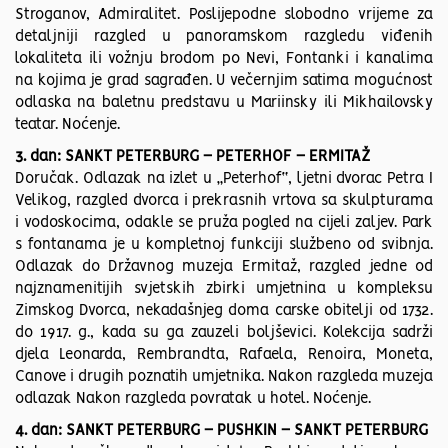
Stroganov, Admiralitet. Poslijepodne slobodno vrijeme za
detaljniji razgled u panoramskom razgledu viđenih
lokaliteta ili vožnju brodom po Nevi, Fontanki i kanalima
na kojima je grad sagrađen. U večernjim satima mogućnost
odlaska na baletnu predstavu u Mariinsky ili Mikhailovsky
teatar. Noćenje.
3. dan: SANKT PETERBURG – PETERHOF – ERMITAŽ
Doručak. Odlazak na izlet u „Peterhof“, ljetni dvorac Petra I
Velikog, razgled dvorca i prekrasnih vrtova sa skulpturama
i vodoskocima, odakle se pruža pogled na cijeli zaljev. Park
s fontanama je u kompletnoj funkciji službeno od svibnja.
Odlazak do Državnog muzeja Ermitaž, razgled jedne od
najznamenitijih svjetskih zbirki umjetnina u kompleksu
Zimskog Dvorca, nekadašnjeg doma carske obitelji od 1732.
do 1917. g., kada su ga zauzeli boljševici. Kolekcija sadrži
djela Leonarda, Rembrandta, Rafaela, Renoira, Moneta,
Canove i drugih poznatih umjetnika. Nakon razgleda muzeja
odlazak Nakon razgleda povratak u hotel. Noćenje.
4. dan: SANKT PETERBURG – PUSHKIN – SANKT PETERBURG