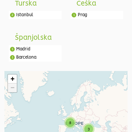
Turska
Češka
Istanbul
Prag
2
1
Španjolska
Madrid
1
Barcelona
1
+
−
8
3