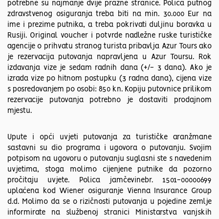
potrebne su najmanje dvije prazne stranice. Polica putnog
zdravstvenog osiguranja treba biti na min. 30.000 Eur na
ime i prezime putnika, a treba pokrivati duljinu boravka u
Rusiji. Original voucher i potvrde nadležne ruske turističke
agencije o prihvatu stranog turista pribavlja Azur Tours ako
je rezervacija putovanja napravljena u Azur Toursu. Rok
izdavanja vize je sedam radnih dana (+/- 3 dana). Ako je
izrada vize po hitnom postupku (3 radna dana), cijena vize
s posredovanjem po osobi: 850 kn. Kopiju putovnice prilikom
rezervacije putovanja potrebno je dostaviti prodajnom
mjestu.
Upute i opći uvjeti putovanja za turističke aranžmane
sastavni su dio programa i ugovora o putovanju. Svojim
potpisom na ugovoru o putovanju suglasni ste s navedenim
uvjetima, stoga molimo cijenjene putnike da pozorno
pročitaju uvjete. Polica jamčevinebr. 1501-00000699
uplaćena kod Wiener osiguranje Vienna Insurance Group
d.d. Molimo da se o rizičnosti putovanja u pojedine zemlje
informirate na službenoj stranici Ministarstva vanjskih