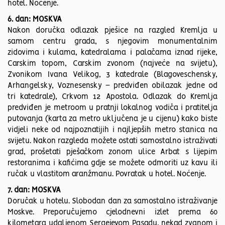
hotel. Noćenje.
6. dan: MOSKVA
Nakon doručka odlazak pješice na razgled Kremlja u
samom centru grada, s njegovim monumentalnim
zidovima i kulama, katedralama i palačama iznad rijeke,
Carskim topom, Carskim zvonom (najveće na svijetu),
Zvonikom Ivana Velikog, 3 katedrale (Blagoveschensky,
Arhangelsky, Voznesensky – predviđen obilazak jedne od
tri katedrale), Crkvom 12 Apostola. Odlazak do Kremlja
predviđen je metroom u pratnji lokalnog vodiča i pratitelja
putovanja (karta za metro uključena je u cijenu) kako biste
vidjeli neke od najpoznatijih i najljepših metro stanica na
svijetu. Nakon razgleda možete ostati samostalno istraživati
grad, prošetati pješačkom zonom ulice Arbat s lijepim
restoranima i kafićima gdje se možete odmoriti uz kavu ili
ručak u vlastitom aranžmanu. Povratak u hotel. Noćenje.
7. dan: MOSKVA
Doručak u hotelu. Slobodan dan za samostalno istraživanje
Moskve. Preporučujemo cjelodnevni izlet prema 60
kilometara udaljenom Sergejevom Pasadu, nekad zvanom i