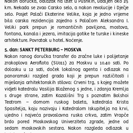
Nakon doručka, odlazak na izlet u Pushkin, udaljen oko 25
km. Nekada se zvao Carsko selo, a nakon revolucije i Dječje
selo. Posjet Palači Ekaterine Velike, koja je jedno vrijeme
bila carska rezidencija zajedno s Palačom Aleksandra I.
Veliki park prepun je romantičnih paviljona, mostova,
fontana, kanala i jezera, imitacija gotike te turske i kineske
arhitekture. Povratak u hotel. Noćenje.
5. dan: SANKT PETERBURG - MOSKVA
Nakon ranog doručka transfer do zračne luke i polijetanje
zrakoplova Aeroflota (SU011) za Moskvu u 10.40 sati. Po
dolasku u 12 sati, doček lokalnog agenta i odlazak na
panoramski razgled grada koji je prepun različitosti i
miješanja arhitektonskih stilova: Crveni trg, s kojeg možete
vidjeti katedralu Vasilija Blaženog s jedne, i zdanja Kremlja
s druge strane, zatim Kazališni Trg s poznatim Bolshoi
Teatrom – domom ruskog baleta, katedrala Krista
Spasitelja, koju nazivaju i Katedralom Iskupitelja na krvi,
ujedno i najveća pravoslavna ruska crkva, zatim Vrapče
brdo pored Moskovskog Univerziteta zgrade, jedne od
sedam moskovskih sestara. Nakon razgleda odlazak u