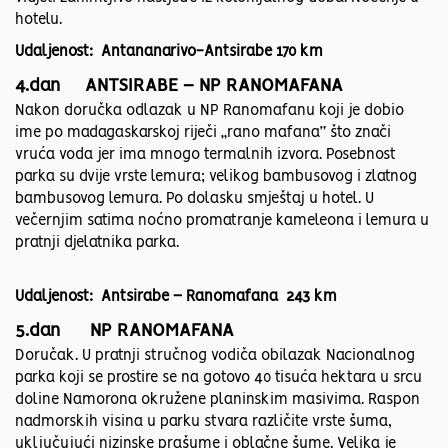
hotelu.
Udaljenost: Antananarivo-Antsirabe 170 km
4.dan ANTSIRABE – NP RANOMAFANA
Nakon doručka odlazak u NP Ranomafanu koji je dobio
ime po madagaskarskoj riječi „rano mafana“ što znači
vruća voda jer ima mnogo termalnih izvora. Posebnost
parka su dvije vrste lemura; velikog bambusovog i zlatnog
bambusovog lemura. Po dolasku smještaj u hotel. U
večernjim satima noćno promatranje kameleona i lemura u
pratnji djelatnika parka.
Udaljenost: Antsirabe – Ranomafana 243 km
5.dan NP RANOMAFANA
Doručak. U pratnji stručnog vodiča obilazak Nacionalnog
parka koji se prostire se na gotovo 40 tisuća hektara u srcu
doline Namorona okružene planinskim masivima. Raspon
nadmorskih visina u parku stvara različite vrste šuma,
uključujući nizinske prašume i oblačne šume. Velika je