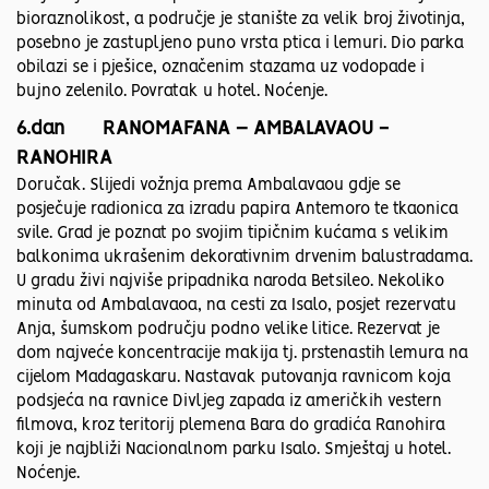
bioraznolikost, a područje je stanište za velik broj životinja,
posebno je zastupljeno puno vrsta ptica i lemuri. Dio parka
obilazi se i pješice, označenim stazama uz vodopade i
bujno zelenilo. Povratak u hotel. Noćenje.
6.dan RANOMAFANA – AMBALAVAOU -
RANOHIRA
Doručak. Slijedi vožnja prema Ambalavaou gdje se
posječuje radionica za izradu papira Antemoro te tkaonica
svile. Grad je poznat po svojim tipičnim kućama s velikim
balkonima ukrašenim dekorativnim drvenim balustradama.
U gradu živi najviše pripadnika naroda Betsileo. Nekoliko
minuta od Ambalavaoa, na cesti za Isalo, posjet rezervatu
Anja, šumskom području podno velike litice. Rezervat je
dom najveće koncentracije makija tj. prstenastih lemura na
cijelom Madagaskaru. Nastavak putovanja ravnicom koja
podsjeća na ravnice Divljeg zapada iz američkih vestern
filmova, kroz teritorij plemena Bara do gradića Ranohira
koji je najbliži Nacionalnom parku Isalo. Smještaj u hotel.
Noćenje.