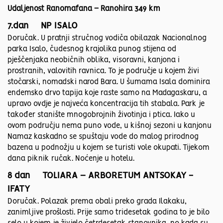
Udaljenost Ranomafana – Ranohira 349 km
7.dan NP ISALO
Doručak. U pratnji stručnog vodiča obilazak Nacionalnog
parka Isalo, čudesnog krajolika punog stijena od
pješčenjaka neobičnih oblika, visoravni, kanjona i
prostranih, valovitih ravnica. To je područje u kojem živi
stočarski, nomadski narod Bara. U šumama Isala dominira
endemsko drvo tapija koje raste samo na Madagaskaru, a
upravo ovdje je najveća koncentracija tih stabala. Park je
također stanište mnogobrojnih životinja i ptica. Iako u
ovom području nema puno vode, u kišnoj sezoni u kanjonu
Namaz kaskadno se spuštaju vode do malog prirodnog
bazena u podnožju u kojem se turisti vole okupati. Tijekom
dana piknik ručak. Noćenje u hotelu.
8 dan TOLIARA – ARBORETUM ANTSOKAY -
IFATY
Doručak. Polazak prema obali preko grada Ilakaku,
zanimljive prošlosti. Prije samo tridesetak godina to je bilo