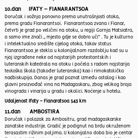
10.dan IFATY – FIANARANTSOA
Doručak i vožnja ponovno prema unutrašnjosti otoka,
prema gradu Fianarantsoi. Fianarantsoa zvana i Fianar,
četvrti je grad po veličini na otoku, u regiji Gornja Matsiatra,
a samo ime znači „ mjesto gdje se dobro uči“ . Tu je kulturno
i intelektualno središte cijelog otoka, takav status
Fianarantsoa je stekla u kolonijalnom razdoblju kad su u
njoj izgrađene neke od najstarijih protestantskih i
luteranskih katedrala na otoku i počela s radom najstarija
teološka škola (također luteranska) kao i rimokatolička
nadbiskupija. Danas je grad poznat između ostalog i kao
glavni proizvođač vina na Madagaskaru, zbog velikog broja
vinograda i vinarija u gradu i okolici. Noćenje u hotelu.
Udaljenost Ifaty – Fianaratsoa 543 km
11.dan AMBOSTIRA
Doručak i polazak za Ambositru, grad madagaskarske
zanatske industrije. Gradić je podignut na brdu okruženom
terasastim rižinim poljima. U kolonijalno doba bio je centar