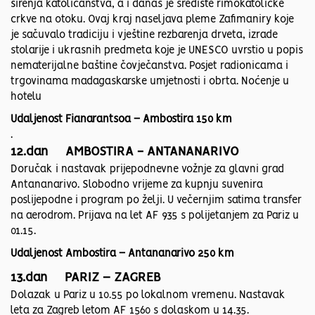
širenja katoličanstva, a i danas je središte rimokatoličke
crkve na otoku. Ovaj kraj naseljava pleme Zafimaniry koje
je sačuvalo tradiciju i vještine rezbarenja drveta, izrade
stolarije i ukrasnih predmeta koje je UNESCO uvrstio u popis
nematerijalne baštine čovječanstva. Posjet radionicama i
trgovinama madagaskarske umjetnosti i obrta. Noćenje u
hotelu
Udaljenost Fianarantsoa – Ambostira 150 km
.
12.dan AMBOSTIRA - ANTANANARIVO
Doručak i nastavak prijepodnevne vožnje za glavni grad
Antananarivo. Slobodno vrijeme za kupnju suvenira
poslijepodne i program po želji. U večernjim satima transfer
na aerodrom. Prijava na let AF 935 s polijetanjem za Pariz u
01.15.
Udaljenost Ambostira – Antananarivo 250 km
13.dan PARIZ – ZAGREB
Dolazak u Pariz u 10.55 po lokalnom vremenu. Nastavak
leta za Zagreb letom AF 1560 s dolaskom u 14.35.