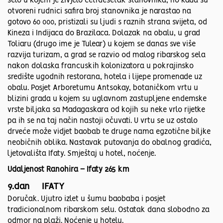
selo u kojem je živjelo četrdesetak stanovnika, no kada su
otvoreni rudnici safira broj stanovnika je narastao na
gotovo 60 000, pristizali su ljudi s raznih strana svijeta, od
Kineza i Indijaca do Brazilaca. Dolazak na obalu, u grad
Toliaru (drugo ime je Tulear) u kojem se danas sve više
razvija turizam, a grad se razvio od malog ribarskog sela
nakon dolaska francuskih kolonizatora u pokrajinsko
središte ugodnih restorana, hotela i lijepe promenade uz
obalu. Posjet Arboretumu Antsokay, botaničkom vrtu u
blizini grada u kojem su uglavnom zastupljene endemske
vrste biljaka sa Madagaskara od kojih su neke vrlo rijetke
pa ih se na taj način nastoji očuvati. U vrtu se uz ostalo
drveće može vidjet baobab te druge nama egzotične biljke
neobičnih oblika. Nastavak putovanja do obalnog gradića,
ljetovališta Ifaty. Smještaj u hotel, noćenje.
Udaljenost Ranohira – Ifaty 265 km
9.dan IFATY
Doručak. Ujutro izlet u šumu baobaba i posjet
tradicionalnom ribarskom selu. Ostatak dana slobodno za
odmor na plaži. Noćenje u hotelu.