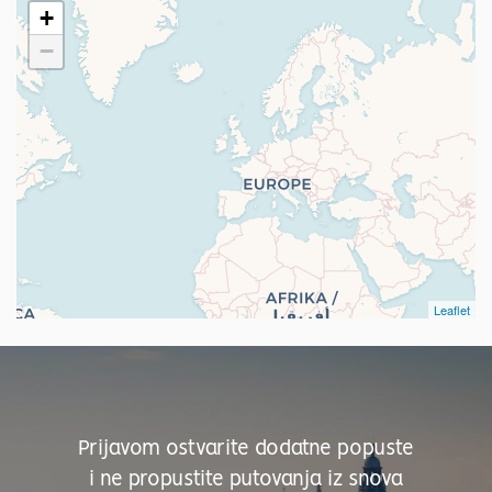
Polonnaruwa
1
+
Matale
1
−
Kandy
1
Nuwara Eliya
1
Leaflet
Prijavom ostvarite dodatne popuste
i ne propustite putovanja iz snova