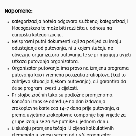
Napomene:
Kategorizacija hotela odgovara službenoj kategorizaciji
Madagaskara te može biti različita u odnosu na
europsku kategorizaciju.
Neispravni putni dokumenti koji za posljedicu imaju
odustajanje od putovanja, ni u kojem slučaju ne
obvezuju organizatora putovanja te se primjenjuju uvjeti
Otkaza putovanja organizatora.
Organizator putovanja ima pravo na izmjenu programa
putovanja kao i vremena polazaka zrakoplova (kad to
zahtijeva situacija tijekom putovanja), ali garantira da
će se program izvesti u cijelosti.
Pristojbe zračnih luka su podložne promjenama,
konačan iznos se određuje na dan izdavanja
zrakoplovne karte cca 14-7 dana prije putovanja, a
prema uvjetima zrakoplovne kompanije koji vrijede za
grupe izdaju se za sve putnike u jednom danu.
U slučaju promjene tečaja ili cijena kalkulativnih
elemenata u iznosu većem od 1,5% organizator