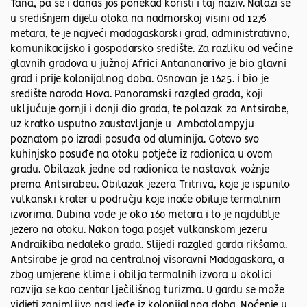
Tana, pa se i danas još ponekad koristi i taj naziv. Nalazi se
u središnjem dijelu otoka na nadmorskoj visini od 1276
metara, te je najveći madagaskarski grad, administrativno,
komunikacijsko i gospodarsko središte. Za razliku od većine
glavnih gradova u južnoj Africi Antananarivo je bio glavni
grad i prije kolonijalnog doba. Osnovan je 1625. i bio je
središte naroda Hova. Panoramski razgled grada, koji
uključuje gornji i donji dio grada, te polazak za Antsirabe,
uz kratko usputno zaustavljanje u Ambatolampyju
poznatom po izradi posuđa od aluminija. Gotovo svo
kuhinjsko posuđe na otoku potječe iz radionica u ovom
gradu. Obilazak jedne od radionica te nastavak vožnje
prema Antsirabeu. Obilazak jezera Tritriva, koje je ispunilo
vulkanski krater u području koje inače obiluje termalnim
izvorima. Dubina vode je oko 160 metara i to je najdublje
jezero na otoku. Nakon toga posjet vulkanskom jezeru
Andraikiba nedaleko grada. Slijedi razgled garda rikšama.
Antsirabe je grad na centralnoj visoravni Madagaskara, a
zbog umjerene klime i obilja termalnih izvora u okolici
razvija se kao centar lječilišnog turizma. U gardu se može
vidjeti zanimljivo nasljeđe iz kolonijalnog doba. Noćenje u