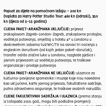
Popust za dijete na pomoćnom ležaju: - 200 kn
Doplata za Harry Potter Studio Tour: 460 kn (odrasli), 350
kn (djeca od 5-15 godina)
CIJENA PAKET-ARANŽMANA UKLJUČUJE:
prijevoz
zrakoplovom Zagreb-London-Zagreb, zrakoplovne pristojbe,
voditelja putovanja, smještaj u hotelu 4* u Londonu u
dvokrevetnim sobama tuš/WC/TV na osnovi tri noćenja s
engleskim doručkom (od kojih jedan paket-doručak),
transfer od/do zračne luke u Londonu, razglede pješice i
javnim prijevozom uz voditelja putovanja, te troškove
organizacije i prodaje putovanja
CIJENA PAKET-ARANŽMANA NE UKLJUČUJE:
ulaznice za
kulturno-povijesne spomenike i muzeje koje nisu navedene
kao uključene, karte javnog prijevoza, fakultativne sadržaje,
putno zdravstveno osiguranje, te troškove osobnih narudžbi.
CIJENE FAKULTATIVNIH SADRŽAJA I ULAZNICA
(prema stanju
iz listopada 2019. god., mogu biti podložne promjeni):