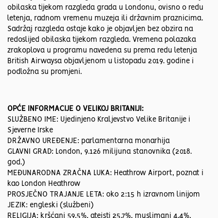
obilaska tijekom razgleda grada u Londonu, ovisno o redu
letenja, radnom vremenu muzeja ili državnim praznicima.
Sadržaj razgleda ostaje kako je objavljen bez obzira na
redoslijed obilaska tijekom razgleda. Vremena polazaka
zrakoplova u programu navedena su prema redu letenja
British Airwaysa objavljenom u listopadu 2019. godine i
podložna su promjeni.
OPĆE INFORMACIJE O VELIKOJ BRITANIJI:
SLUŽBENO IME: Ujedinjeno Kraljevstvo Velike Britanije i
Sjeverne Irske
DRŽAVNO UREĐENJE: parlamentarna monarhija
GLAVNI GRAD: London, 9.126 milijuna stanovnika (2018.
god.)
MEĐUNARODNA ZRAČNA LUKA: Heathrow Airport, poznat i
kao London Heathrow
PROSJEČNO TRAJANJE LETA: oko 2:15 h izravnom linijom
JEZIK: engleski (službeni)
RELIGIJA: kršćani 59.5%, ateisti 25.7%, muslimani 4.4%,