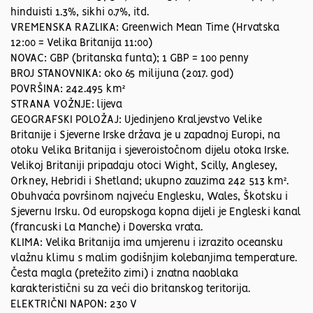
hinduisti 1.3%, sikhi 0.7%, itd.
VREMENSKA RAZLIKA: Greenwich Mean Time (Hrvatska
12:00 = Velika Britanija 11:00)
NOVAC: GBP (britanska funta); 1 GBP = 100 penny
BROJ STANOVNIKA: oko 65 milijuna (2017. god)
POVRŠINA: 242.495 km²
STRANA VOŽNJE: lijeva
GEOGRAFSKI POLOŽAJ: Ujedinjeno Kraljevstvo Velike
Britanije i Sjeverne Irske država je u zapadnoj Europi, na
otoku Velika Britanija i sjeveroistočnom dijelu otoka Irske.
Velikoj Britaniji pripadaju otoci Wight, Scilly, Anglesey,
Orkney, Hebridi i Shetland; ukupno zauzima 242 513 km².
Obuhvaća površinom najveću Englesku, Wales, Škotsku i
Sjevernu Irsku. Od europskoga kopna dijeli je Engleski kanal
(francuski La Manche) i Doverska vrata.
KLIMA: Velika Britanija ima umjerenu i izrazito oceansku
vlažnu klimu s malim godišnjim kolebanjima temperature.
Česta magla (pretežito zimi) i znatna naoblaka
karakteristični su za veći dio britanskog teritorija.
ELEKTRIČNI NAPON: 230 V