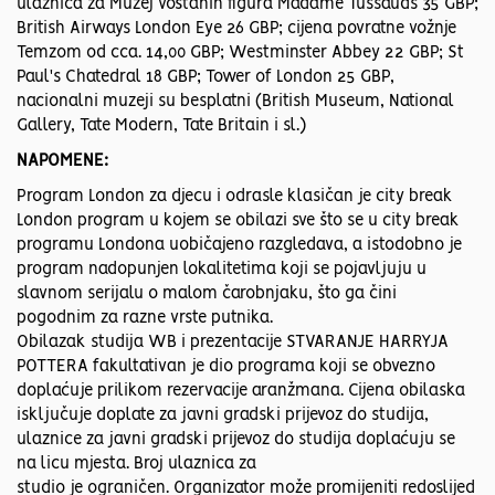
ulaznica za Muzej voštanih figura Madame Tussauds 35 GBP;
British Airways London Eye 26 GBP; cijena povratne vožnje
Temzom od cca. 14,00 GBP; Westminster Abbey 22 GBP; St
Paul's Chatedral 18 GBP; Tower of London 25 GBP,
nacionalni muzeji su besplatni (British Museum, National
Gallery, Tate Modern, Tate Britain i sl.)
NAPOMENE:
Program London za djecu i odrasle klasičan je city break
London program u kojem se obilazi sve što se u city break
programu Londona uobičajeno razgledava, a istodobno je
program nadopunjen lokalitetima koji se pojavljuju u
slavnom serijalu o malom čarobnjaku, što ga čini
pogodnim za razne vrste putnika.
Obilazak studija WB i prezentacije STVARANJE HARRYJA
POTTERA fakultativan je dio programa koji se obvezno
doplaćuje prilikom rezervacije aranžmana. Cijena obilaska
isključuje doplate za javni gradski prijevoz do studija,
ulaznice za javni gradski prijevoz do studija doplaćuju se
na licu mjesta. Broj ulaznica za
studio je ograničen. Organizator može promijeniti redoslijed