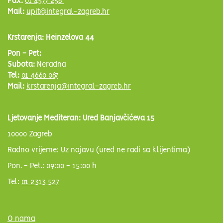
Fax:
01 4577 258
Mail:
upit@integral-zagreb.hr
Krstarenja: Heinzelova 44
Pon - Pet:
Subota:
Neradna
Tel:
01 4660 067
Mail:
krstarenja@integral-zagreb.hr
Ljetovanje Mediteran: Ured Banjavčićeva 15
10000 Zagreb
Radno vrijeme: Uz najavu (ured ne radi sa klijentima)
Pon. - Pet.: 09:00 - 15:00 h
Tel:
01 2313 527
O nama