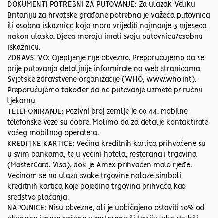
DOKUMENTI POTREBNI ZA PUTOVANJE: Za ulazak Veliku
Britaniju za hrvatske građane potrebna je važeća putovnica
ili osobna iskaznica koja mora vrijediti najmanje 3 mjeseca
nakon ulaska. Djeca moraju imati svoju putovnicu/osobnu
iskaznicu.
ZDRAVSTVO: Cijepljenje nije obvezno. Preporučujemo da se
prije putovanja detaljnije informirate na web stranicama
Svjetske zdravstvene organizacije (WHO, www.who.int).
Preporučujemo također da na putovanje uzmete priručnu
ljekarnu.
TELEFONIRANJE: Pozivni broj zemlje je 00 44. Mobilne
telefonske veze su dobre. Molimo da za detalje kontaktirate
vašeg mobilnog operatera.
KREDITNE KARTICE: Većina kreditnih kartica prihvaćene su
u svim bankama, te u većini hotela, restorana i trgovina
(MasterCard, Visa), dok je Amex prihvaćen malo rjeđe.
Većinom se na ulazu svake trgovine nalaze simboli
kreditnih kartica koje pojedina trgovina prihvaća kao
sredstvo plaćanja.
NAPOJNICE: Nisu obvezne, ali je uobičajeno ostaviti 10% od