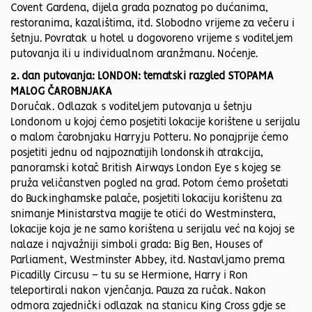
Covent Gardena, dijela grada poznatog po dućanima,
restoranima, kazalištima, itd. Slobodno vrijeme za večeru i
šetnju. Povratak u hotel u dogovoreno vrijeme s voditeljem
putovanja ili u individualnom aranžmanu. Noćenje.
2. dan putovanja: LONDON: tematski razgled STOPAMA
MALOG ČAROBNJAKA
Doručak. Odlazak s voditeljem putovanja u šetnju
Londonom u kojoj ćemo posjetiti lokacije korištene u serijalu
o malom čarobnjaku Harryju Potteru. No ponajprije ćemo
posjetiti jednu od najpoznatijih londonskih atrakcija,
panoramski kotač British Airways London Eye s kojeg se
pruža veličanstven pogled na grad. Potom ćemo prošetati
do Buckinghamske palače, posjetiti lokaciju korištenu za
snimanje Ministarstva magije te otići do Westminstera,
lokacije koja je ne samo korištena u serijalu već na kojoj se
nalaze i najvažniji simboli grada: Big Ben, Houses of
Parliament, Westminster Abbey, itd. Nastavljamo prema
Picadilly Circusu – tu su se Hermione, Harry i Ron
teleportirali nakon vjenčanja. Pauza za ručak. Nakon
odmora zajednički odlazak na stanicu King Cross gdje se