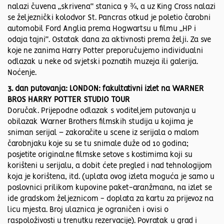
nalazi čuvena „skrivena“ stanica 9 ¾, a uz King Cross nalazi
se željeznički kolodvor St. Pancras otkud je poletio čarobni
automobil Ford Anglia prema Hogwartsu u filmu „HP i
odaja tajni“. Ostatak dana za aktivnosti prema želji. Za sve
koje ne zanima Harry Potter preporučujemo individualni
odlazak u neke od svjetski poznatih muzeja ili galerija.
Noćenje.
3. dan putovanja: LONDON: fakultativni izlet na WARNER
BROS HARRY POTTER STUDIO TOUR
Doručak. Prijepodne odlazak s voditeljem putovanja u
obilazak Warner Brothers filmskih studija u kojima je
sniman serijal – zakoračite u scene iz serijala o malom
čarobnjaku koje su se tu snimale duže od 10 godina;
posjetite originalne filmske setove s kostimima koji su
korišteni u serijalu, a dobit ćete pregled i nad tehnologijom
koja je korištena, itd. (uplata ovog izleta moguća je samo u
poslovnici prilikom kupovine paket-aranžmana, na izlet se
ide gradskom željeznicom - doplata za kartu za prijevoz na
licu mjesta. Broj ulaznica je ograničen i ovisi o
raspoloživosti u trenutku rezervacije). Povratak u grad i