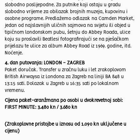
slobodno poslijepodne. Za putnike koji ostaju u gradu
slobodno vrijeme za obilazak brojnih muzeja, kupovinu i
osobne programe. Predlažemo odlazak na Camden Market,
jedan od najslavnijih uličnih sajmova na svijetu ili objed u
tipičnom londonskom pubu, šetnju do Abbey Roada, ulice
koju su proslavili Beatlesi fotografirajući se na pješačkom
prijelazu te ulice za album Abbey Road iz 1969. godine, itd.
Noćenje.
4. dan putovanja: LONDON - ZAGREB
Paket doručak. Transfer u zračnu luku i let zrakoplovom
British Airwaysa iz Londona za Zagreb na liniji BA 848 u
13:15 sati. Dolazak u Zagreb u 16:35 sati po lokalnom
vremenu.
Cijena paket-aranžmana po osobi u dvokrevetnoj sobi:
FIRST MINUTE: 3.480 kn / 3.680 kn
(Zrakoplovne pristojbe u iznosu od 1.090 kn uključene u
cijenu)