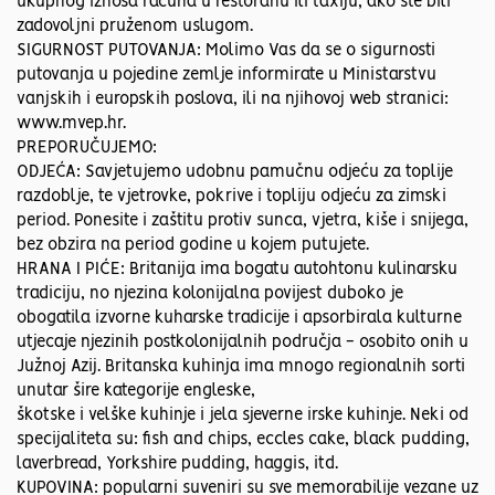
ukupnog iznosa računa u restoranu ili taxiju, ako ste bili
zadovoljni pruženom uslugom.
SIGURNOST PUTOVANJA: Molimo Vas da se o sigurnosti
putovanja u pojedine zemlje informirate u Ministarstvu
vanjskih i europskih poslova, ili na njihovoj web stranici:
www.mvep.hr.
PREPORUČUJEMO:
ODJEĆA: Savjetujemo udobnu pamučnu odjeću za toplije
razdoblje, te vjetrovke, pokrive i topliju odjeću za zimski
period. Ponesite i zaštitu protiv sunca, vjetra, kiše i snijega,
bez obzira na period godine u kojem putujete.
HRANA I PIĆE: Britanija ima bogatu autohtonu kulinarsku
tradiciju, no njezina kolonijalna povijest duboko je
obogatila izvorne kuharske tradicije i apsorbirala kulturne
utjecaje njezinih postkolonijalnih područja - osobito onih u
Južnoj Azij. Britanska kuhinja ima mnogo regionalnih sorti
unutar šire kategorije engleske,
škotske i velške kuhinje i jela sjeverne irske kuhinje. Neki od
specijaliteta su: fish and chips, eccles cake, black pudding,
laverbread, Yorkshire pudding, haggis, itd.
KUPOVINA: popularni suveniri su sve memorabilije vezane uz