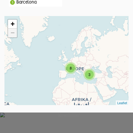
Barcelona
1
+
−
8
3
Leaflet