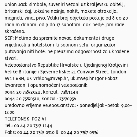
Union Jack simbole, suveniri vezani uz kraljevsku obitelj,
britanski čaj, lokalne nošnje, nakit, makete atrakcija,
magneti, vina, pivo. Veliki broj objekata posluje od 8 do 20
radnim danom, od 9 do 17 subotom, dok nedjeljom rade
skraćeno.
SEF: Molimo da spremite novac, dokumente i druge
vrijednosti u hotelskom ili sobnom sefu, organizator
putovanja niti hotel ne preuzima odgovornost za ukradene
stvari.
Veleposlanstvo Republike Hrvatske u Ujedinjenoj Kraljevini
Velike Britanije i Sjeverne Irske: 21 Conway Street, London
W1T 6BN, UK vrhlon@mvep.hr, uk.mvep.hr Igor Pokaz,
izvanredni i opunomoćeni veleposlanik
0044 20 73872022, konzul.: 73871144
0044 20 73870310, konzul.: 73870936
Uredovno vrijeme Veleposlanstva: • ponedjeljak-petak 9,00-
17,00
TELEFONSKI POZIVI
Tel.: 00 44 20 7387 1144
Faks: 00 44 20 7387 0310 ili 00 44 20 7387 0936